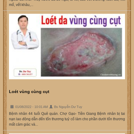
mổ, vết khâu,...
Loét vùng cùng cụt
01/08/2022 - 10:01 AM
Bs Nguyễn Dư Tuy
Bệnh nhân 44 tuổi Quê quán. Chợ Gạo- Tiền Giang Bệnh nhân bị tai
nạn lao động dẫn đến tổn thương tuỷ cổ làm cho phần dưới tổn thương
mất cảm giác và...