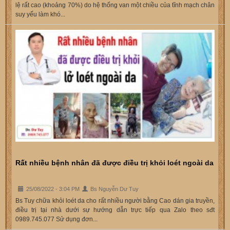
lệ rất cao (khoảng 70%) do hệ thống van một chiều của tĩnh mạch chân
suy yếu làm khó...
Rất nhiều bệnh nhân đã được điều trị khỏi loét ngoài da
25/08/2022 - 3:04 PM
Bs Nguyễn Dư Tuy
Bs Tuy chữa khỏi loét da cho rất nhiều người bằng Cao dán gia truyền,
điều trị tại nhà dưới sự hướng dẫn trực tiếp qua Zalo theo sđt
0989.745.077 Sử dụng đơn...