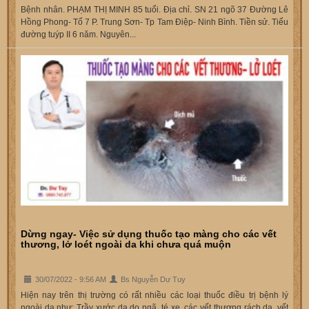
Bệnh nhân. PHẠM THỊ MINH 85 tuổi. Địa chỉ. SN 21 ngõ 37 Đường Lê
Hồng Phong- Tổ 7 P. Trung Sơn- Tp Tam Điệp- Ninh Bình. Tiền sử. Tiểu
đường tuýp II 6 năm. Nguyên...
Dừng ngay- Việc sử dụng thuốc tạo màng cho các vết
thương, lở loét ngoài da khi chưa quá muộn
30/07/2022 - 9:56 AM
Bs Nguyễn Dư Tuy
Hiện nay trên thị trường có rất nhiều các loại thuốc điều trị bệnh lý
ngoài da như: Trầy xước da do ngã, té xe, các vết thương rách da, vết