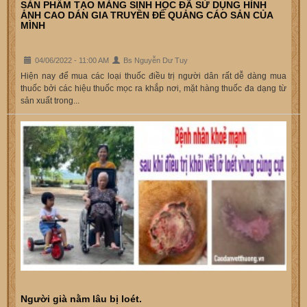
SẢN PHẨM TẠO MÀNG SINH HỌC ĐÃ SỬ DỤNG HÌNH
ẢNH CAO DÁN GIA TRUYỀN ĐỂ QUẢNG CÁO SẢN CỦA
MÌNH
04/06/2022 - 11:00 AM
Bs Nguyễn Dư Tuy
Hiện nay để mua các loại thuốc điều trị người dân rất dễ dàng mua
thuốc bởi các hiệu thuốc mọc ra khắp nơi, mặt hàng thuốc đa dạng từ
sản xuất trong...
Người già nằm lâu bị loét.