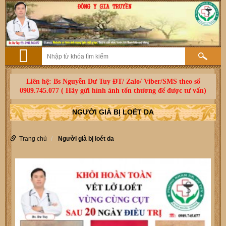
Liên hệ: Bs Nguyễn Dư Tuy ĐT/ Zalo/ Viber/SMS theo số
0989.745.077 ( Hãy gửi hình ảnh tổn thương để được tư vấn)
NGƯỜI GIÀ BỊ LOÉT DA
Trang chủ
Người già bị loét da