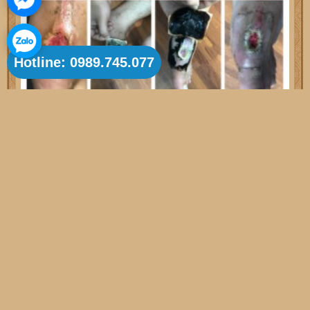
Hotline: 0989.745.077
Nhận tư vấn và điều trị loét da tì đè tại Đắk Lắk
24/11/2018 - 9:37 PM
Admin
Nhận tư vấn và hỗ trợ điều trị loét da tỳ đè tại tỉnh Đắk Lắk Để được tư