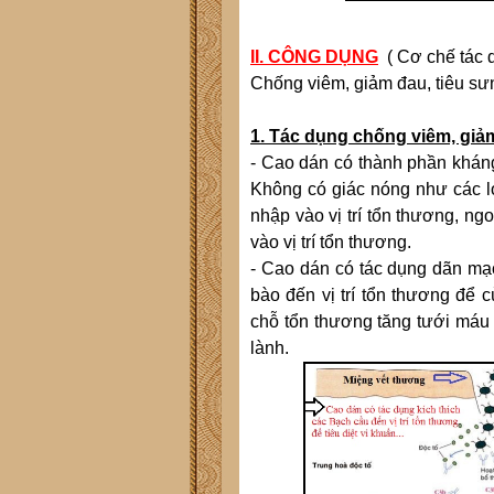
II. CÔNG DỤNG
( Cơ chế tác d
Chống viêm, giảm đau, tiêu sưn
1. Tác dụng chống viêm, giả
- Cao dán có thành phần kháng
Không có giác nóng như các lo
nhập vào vị trí tổn thương, ng
vào vị trí tổn thương.
- Cao dán có tác dụng dãn mạc
bào đến vị trí tổn thương để c
chỗ tổn thương tăng tưới máu
lành.