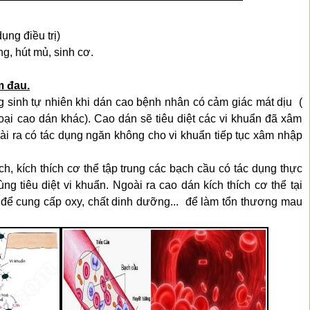
ụng điều trị)
g, hút mủ, sinh cơ.
m đau.
 sinh tự nhiên khi dán cao bệnh nhân có cảm giác mát dịu (
ại cao dán khác). Cao dán sẽ tiêu diệt các vi khuẩn đã xâm
oài ra có tác dụng ngăn không cho vi khuẩn tiếp tục xâm nhập
h, kích thích cơ thể tập trung các bạch cầu có tác dụng thực
ùng tiêu diệt vi khuẩn. Ngoài ra cao dán kích thích cơ thể tại
 để cung cấp oxy, chất dinh dưỡng... để làm tổn thương mau