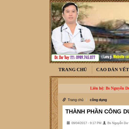
TRANG CHỦ
CAO DÁN VẾ
Liên hệ: Bs Nguyễn Dư
Trang chủ
công dụng
THÀNH PHẦN CÔNG DỤ
09/04/2017 - 9:17 PM
Bs Nguyễn Dư