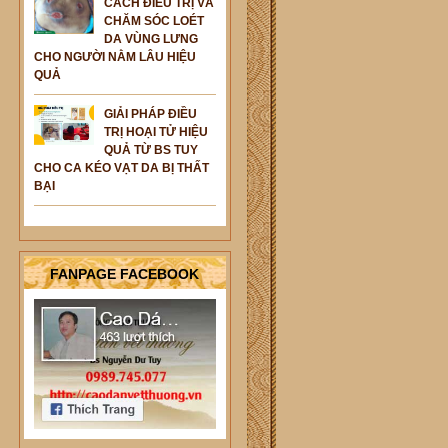
CÁCH ĐIỀU TRỊ VÀ
CHĂM SÓC LOÉT
DA VÙNG LƯNG
CHO NGƯỜI NẰM LÂU HIỆU
QUẢ
GIẢI PHÁP ĐIỀU
TRỊ HOẠI TỬ HIỆU
QUẢ TỪ BS TUY
CHO CA KÉO VẠT DA BỊ THẤT
BẠI
FANPAGE FACEBOOK