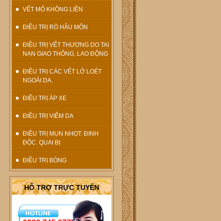
VẾT MỔ KHÔNG LIỀN
ĐIỀU TRỊ RÒ HẬU MÔN
ĐIỀU TRỊ VẾT THƯƠNG DO TAI
NẠN GIAO THÔNG, LAO ĐỘNG
ĐIỀU TRỊ CÁC VẾT LỞ LOÉT
NGOÀI DA.
ĐIỀU TRỊ ÁP XE
ĐIỀU TRỊ VIÊM DA
ĐIỀU TRỊ MỤN NHỌT. ĐINH
ĐỘC. QUAI BỊ
ĐIỀU TRỊ BỎNG
HỖ TRỢ TRỰC TUYẾN