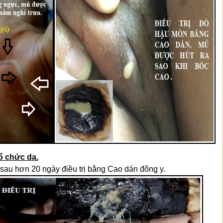
tổ chức da.
g sau hơn 20 ngày điều trị bằng Cao dán đông y.