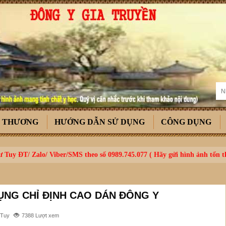
T THƯƠNG
HƯỚNG DẪN SỬ DỤNG
CÔNG DỤNG
 Tuy ĐT/ Zalo/ Viber/SMS theo số 0989.745.077 ( Hãy gửi hình ảnh tổn 
NG CHỈ ĐỊNH CAO DÁN ĐÔNG Y
 Tuy
7388 Lượt xem