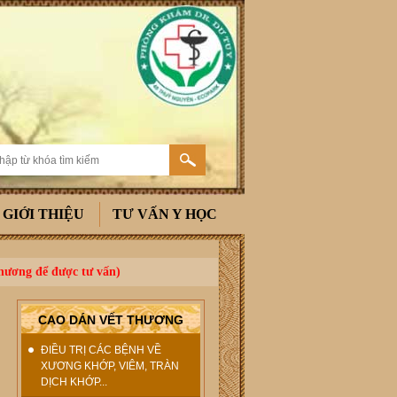
GIỚI THIỆU
TƯ VẤN Y HỌC
thương để được tư vấn)
CAO DÁN VẾT THƯƠNG
ĐIỀU TRỊ CÁC BỆNH VỀ
XƯƠNG KHỚP, VIÊM, TRÀN
DỊCH KHỚP...