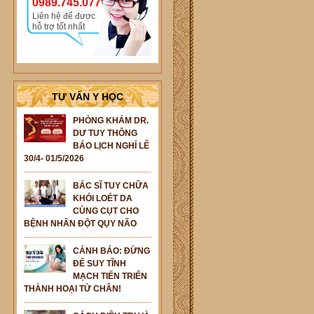
0989.745.077
Liên hệ để được
hỗ trợ tốt nhất
TƯ VẤN Y HỌC
PHÒNG KHÁM DR.
DƯ TUY THÔNG
BÁO LỊCH NGHỈ LỄ
30/4- 01/5/2026
BÁC SĨ TUY CHỮA
KHỎI LOÉT DA
CÙNG CỤT CHO
BỆNH NHÂN ĐỘT QỤY NÃO
CẢNH BÁO: ĐỪNG
ĐỂ SUY TĨNH
MẠCH TIẾN TRIỂN
THÀNH HOẠI TỬ CHÂN!