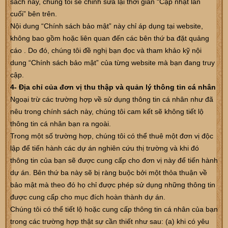
sách này, chúng tôi sẽ chỉnh sửa lại thời gian “Cập nhật lần
cuối” bên trên.
Nội dung “Chính sách bảo mật” này chỉ áp dụng tại website,
không bao gồm hoặc liên quan đến các bên thứ ba đặt quảng
cáo . Do đó, chúng tôi đề nghị bạn đọc và tham khảo kỹ nội
dung “Chính sách bảo mật” của từng website mà bạn đang truy
cập.
4- Địa chỉ của đơn vị thu thập và quản lý thông tin cá nhân
Ngoại trừ các trường hợp về sử dụng thông tin cá nhân như đã
nêu trong chính sách này, chúng tôi cam kết sẽ không tiết lộ
thông tin cá nhân bạn ra ngoài.
Trong một số trường hợp, chúng tôi có thể thuê một đơn vị độc
lập để tiến hành các dự án nghiên cứu thị trường và khi đó
thông tin của bạn sẽ được cung cấp cho đơn vị này để tiến hành
dự án. Bên thứ ba này sẽ bị ràng buộc bởi một thỏa thuận về
bảo mật mà theo đó họ chỉ được phép sử dụng những thông tin
được cung cấp cho mục đích hoàn thành dự án.
Chúng tôi có thể tiết lộ hoặc cung cấp thông tin cá nhân của bạn
trong các trường hợp thật sự cần thiết như sau: (a) khi có yêu