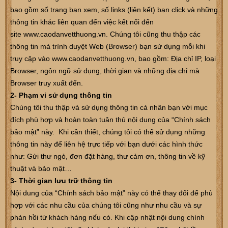
bao gồm số trang bạn xem, số links (liên kết) bạn click và những
thông tin khác liên quan đến việc kết nối đến
site www.
caodanvetthuong.vn
. Chúng tôi cũng thu thập các
thông tin mà trình duyệt Web (Browser) bạn sử dụng mỗi khi
truy cập vào www.
caodanvetthuong.vn
, bao gồm: Địa chỉ IP, loại
Browser, ngôn ngữ sử dụng, thời gian và những địa chỉ mà
Browser truy xuất đến.
2- Phạm vi sử dụng thông tin
Chúng tôi thu thập và sử dụng thông tin cá nhân bạn với mục
đích phù hợp và hoàn toàn tuân thủ nội dung của “Chính sách
bảo mật” này. Khi cần thiết, chúng tôi có thể sử dụng những
thông tin này để liên hệ trực tiếp với bạn dưới các hình thức
như: Gửi thư ngỏ, đơn đặt hàng, thư cảm ơn, thông tin về kỹ
thuật và bảo mật…
3- Thời gian lưu trữ thông tin
Nội dung của “Chính sách bảo mật” này có thể thay đổi để phù
hợp với các nhu cầu của chúng tôi cũng như nhu cầu và sự
phản hồi từ khách hàng nếu có. Khi cập nhật nội dung chính