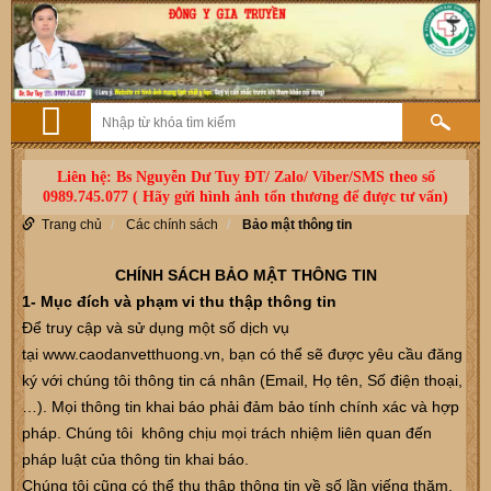
Liên hệ: Bs Nguyễn Dư Tuy ĐT/ Zalo/ Viber/SMS theo số
0989.745.077 ( Hãy gửi hình ảnh tổn thương để được tư vấn)
Trang chủ
Các chính sách
Bảo mật thông tin
CHÍNH SÁCH BẢO MẬT THÔNG TIN
1- Mục đích và phạm vi thu thập thông tin
Để truy cập và sử dụng một số dịch vụ
tại www.caodanvetthuong.vn, bạn có thể sẽ được yêu cầu đăng
ký với chúng tôi thông tin cá nhân (Email, Họ tên, Số điện thoại,
…). Mọi thông tin khai báo phải đảm bảo tính chính xác và hợp
pháp. Chúng tôi không chịu mọi trách nhiệm liên quan đến
pháp luật của thông tin khai báo.
Chúng tôi cũng có thể thu thập thông tin về số lần viếng thăm,