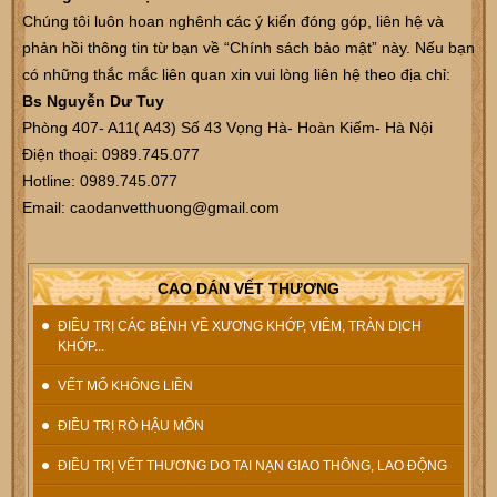
Chúng tôi luôn hoan nghênh các ý kiến đóng góp, liên hệ và
phản hồi thông tin từ bạn về “Chính sách bảo mật” này. Nếu bạn
có những thắc mắc liên quan xin vui lòng liên hệ theo địa chỉ:
Bs Nguyễn Dư Tuy
Phòng 407- A11( A43) Số 43 Vọng Hà- Hoàn Kiếm- Hà Nội
Điện thoại: 0989.745.077
Hotline: 0989.745.077
Email: caodanvetthuong@gmail.com
CAO DÁN VẾT THƯƠNG
ĐIỀU TRỊ CÁC BỆNH VỀ XƯƠNG KHỚP, VIÊM, TRÀN DỊCH
KHỚP...
VẾT MỔ KHÔNG LIỀN
ĐIỀU TRỊ RÒ HẬU MÔN
ĐIỀU TRỊ VẾT THƯƠNG DO TAI NẠN GIAO THÔNG, LAO ĐỘNG