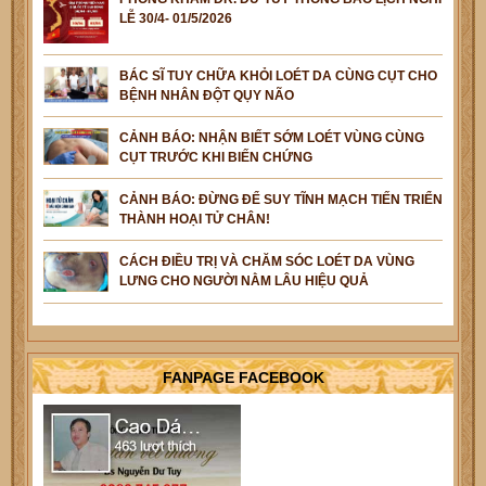
LỄ 30/4- 01/5/2026
BÁC SĨ TUY CHỮA KHỎI LOÉT DA CÙNG CỤT CHO
BỆNH NHÂN ĐỘT QỤY NÃO
CẢNH BÁO: NHẬN BIẾT SỚM LOÉT VÙNG CÙNG
CỤT TRƯỚC KHI BIẾN CHỨNG
CẢNH BÁO: ĐỪNG ĐỂ SUY TĨNH MẠCH TIẾN TRIỂN
THÀNH HOẠI TỬ CHÂN!
CÁCH ĐIỀU TRỊ VÀ CHĂM SÓC LOÉT DA VÙNG
LƯNG CHO NGƯỜI NẰM LÂU HIỆU QUẢ
FANPAGE FACEBOOK