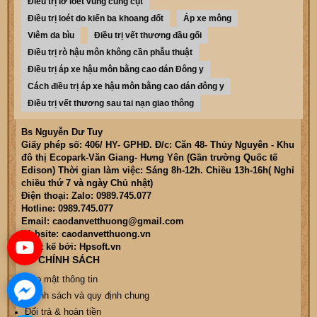
Điều trị lở loét vùng cùng cụt
Điều trị loét do kiến ba khoang đốt
Áp xe mông
Viêm da bìu
Điều trị vết thương đầu gối
Điều trị rò hậu môn không cần phẫu thuật
Điều trị áp xe hậu môn bằng cao dán Đông y
Cách điều trị áp xe hậu môn bằng cao dán đông y
Điều trị vết thương sau tai nạn giao thông
Bs Nguyễn Dư Tuy
Giấy phép số: 406/ HY- GPHĐ. Đ/c: Căn 48- Thủy Nguyên - Khu
đô thị Ecopark-Văn Giang- Hưng Yên (Gần trường Quốc tế
Edison) Thời gian làm việc: Sáng 8h-12h. Chiều 13h-16h( Nghỉ
chiều thứ 7 và ngày Chủ nhật)
Điện thoại: Zalo: 0989.745.077
Hotline: 0989.745.077
Email: caodanvetthuong@gmail.com
Website: caodanvetthuong.vn
Thiết kế bởi: Hpsoft.vn
CÁC CHÍNH SÁCH
Bảo mật thông tin
Chính sách và quy định chung
Đổi trả & hoàn tiền