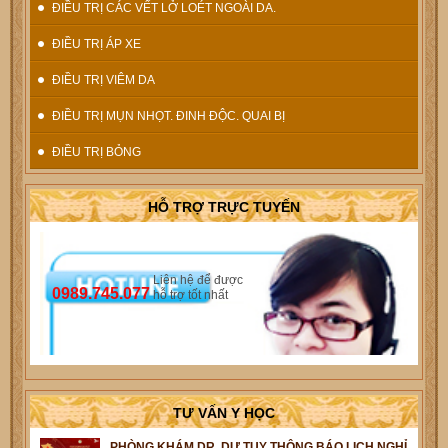
ĐIỀU TRỊ CÁC VẾT LỞ LOÉT NGOÀI DA.
ĐIỀU TRỊ ÁP XE
ĐIỀU TRỊ VIÊM DA
ĐIỀU TRỊ MỤN NHỌT. ĐINH ĐỘC. QUAI BỊ
ĐIỀU TRỊ BỎNG
HỖ TRỢ TRỰC TUYẾN
Liên hệ để được
0989.745.077
hỗ trợ tốt nhất
TƯ VẤN Y HỌC
PHÒNG KHÁM DR. DƯ TUY THÔNG BÁO LỊCH NGHỈ