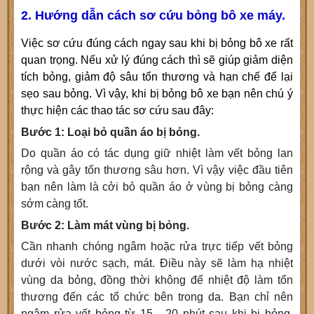
2. Hướng dẫn cách sơ cứu bỏng bô xe máy.
Việc sơ cứu đúng cách ngay sau khi bị bỏng bô xe rất
quan trọng. Nếu xử lý đúng cách thì sẽ giúp giảm diện
tích bỏng, giảm độ sâu tổn thương và hạn chế để lại
sẹo sau bỏng. Vì vậy, khi bị bỏng bô xe bạn nên chú ý
thực hiện các thao tác sơ cứu sau đây:
Bước 1: Loại bỏ quần áo bị bỏng.
Do quần áo có tác dụng giữ nhiệt làm vết bỏng lan
rộng và gây tổn thương sâu hơn. Vì vậy việc đầu tiên
bạn nên làm là cởi bỏ quần áo ở vùng bị bỏng càng
sớm càng tốt.
Bước 2: Làm mát vùng bị bỏng.
Cần nhanh chóng ngâm hoặc rửa trực tiếp vết bỏng
dưới vòi nước sạch, mát. Điều này sẽ làm hạ nhiệt
vùng da bỏng, đồng thời không để nhiệt độ làm tổn
thương đến các tổ chức bên trong da. Bạn chỉ nên
ngâm rửa vết bỏng từ 15 - 20 phút sau khi bị bỏng.