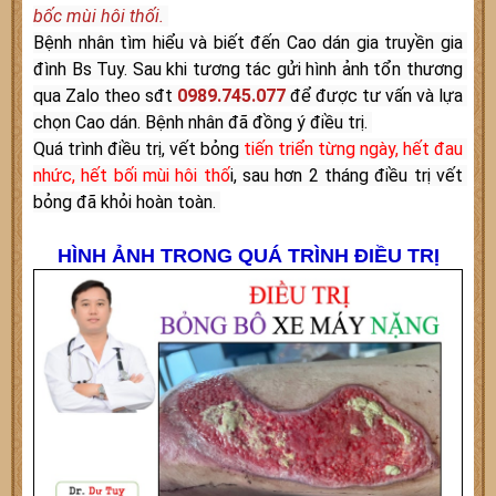
bốc mùi hôi thối. 
Bệnh nhân tìm hiểu và biết đến Cao dán gia truyền gia 
đình Bs Tuy. Sau khi tương tác gửi hình ảnh tổn thương 
qua Zalo theo sđt 
0989.745.077
 để được tư vấn và lựa 
chọn Cao dán. Bệnh nhân đã đồng ý điều trị. 
Quá trình điều trị, vết bỏng 
tiến triển từng ngày, hết đau 
nhức, hết bối mùi hôi thố
i, sau hơn 2 tháng điều trị vết 
bỏng đã khỏi hoàn toàn. 
HÌNH ẢNH TRONG QUÁ TRÌNH ĐIỀU TRỊ