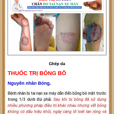
Ghép da
THUỐC TRỊ BỎNG BÔ
Nguyên nhân Bỏng.
Bệnh nhân bị tai nạn xe máy dẫn đến bỏng bô mặt trước 
trong 1/3 dưới đùi phải. 
Sau khi bị bỏng đã sử dụng 
nhiều phương pháp điều trị khác nhau nhưng vết bỏng 
không có dấu hiệu khỏi, ngày càng lở loét lan rộng và 