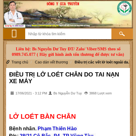
Liên hệ: Bs Nguyễn Dư Tuy ĐT/ Zalo/ Viber/SMS theo số
0989.745.077 ( Hãy gửi hình ảnh tổn thương để được tư vấn)
Trang chủ
Cao dán vết thương
Điều trị các vết lở loét ngoài da.
ĐIỀU TRỊ LỞ LOÉT CHÂN DO TAI NẠN
XE MÁY
17/06/2021 - 3:12 PM
Bs Nguyễn Dư Tuy
3868 Lượt xem
LỞ LOÉT BÀN CHÂN
Bệnh nhân. 
Phạm Thiên Hào 
Đ/c: 
28/21 Cô Bắc- P4- TP Vũng Tàu.