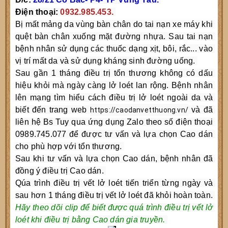
Điện thoại: 
0932.985.453. 
Bị mất mảng da vùng bàn chân do tai nạn xe máy khi 
quệt bàn chân xuống mặt đường nhựa. Sau tai nạn 
bệnh nhân sử dụng các thuốc dạng xịt, bôi, rắc... vào 
vị trí mất da và sử dụng kháng sinh đường uống. 
Sau gần 1 tháng điều trị tổn thương không có dấu 
hiệu khỏi mà ngày càng lở loét lan rộng. Bệnh nhân 
lên mạng tìm hiểu cách điều trị lở loét ngoài da và 
biết đến trang web 
 và đã 
https://caodanvetthuong.vn/
liên hệ Bs Tuy qua ứng dụng Zalo theo số điện thoại 
0989.745.077 để được tư vấn và lựa chọn Cao dán 
cho phù hợp với tổn thương. 
Sau khi tư vấn và lựa chọn Cao dán, bệnh nhân đã 
đồng ý điều trị Cao dán. 
Qúa trình điều trị vết lở loét tiến triển từng ngày và 
sau hơn 1 tháng điều trị vết lở loét đã khỏi hoàn toàn. 
Hãy theo dõi clip để biết được quá trình điều trị vết lở 
loét khi điều trị bằng Cao dán gia truyền. 