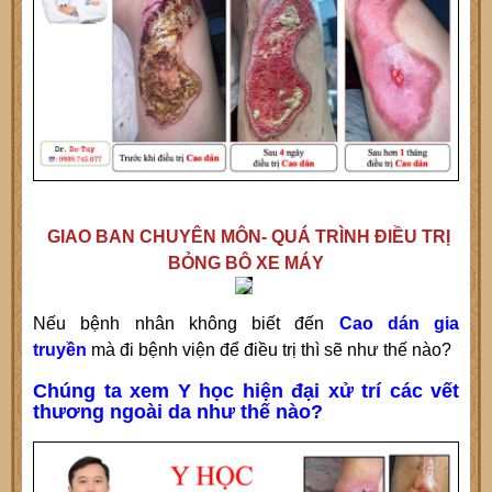
GIAO BAN CHUYÊN MÔN- QUÁ TRÌNH ĐIỀU TRỊ
BỎNG BÔ XE MÁY
Nếu bệnh nhân không biết đến
Cao dán gia
truyền
mà đi bệnh viện để điều trị thì sẽ như thế nào?
Chúng ta xem Y học hiện đại xử trí các vết
thương ngoài da như thế nào?