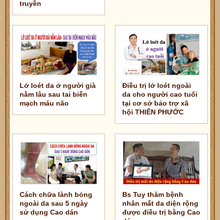
truyền
Lở loét da ở người già
Điều trị lở loét ngoài
nằm lâu sau tai biến
da cho người cao tuổi
mạch máu não
tại cơ sở bảo trợ xã
hội THIÊN PHƯỚC
Cách chữa lành bỏng
Bs Tuy thăm bệnh
ngoài da sau 5 ngày
nhân mất da diện rộng
sử dụng Cao dán
được điều trị bằng Cao