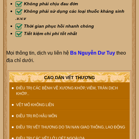
Không phải chịu đau đớn
Không phải sử dụng các loại thuốc kháng sinh
.v.v.v
Thời gian phục hồi nhanh chóng
Tiết kiệm chi phí tốt nhất
Mọi thông tin, dịch vụ liên hệ
Bs Nguyễn Dư Tuy
theo
địa chỉ dưới.
CAO DÁN VẾT THƯƠNG
ĐIỀU TRỊ CÁC BỆNH VỀ XƯƠNG KHỚP, VIÊM, TRÀN DỊCH
KHỚP...
VẾT MỔ KHÔNG LIỀN
ĐIỀU TRỊ RÒ HẬU MÔN
ĐIỀU TRỊ VẾT THƯƠNG DO TAI NẠN GIAO THÔNG, LAO ĐỘNG
ĐIỀU TRỊ CÁC VẾT LỞ LOÉT NGOÀI DA.