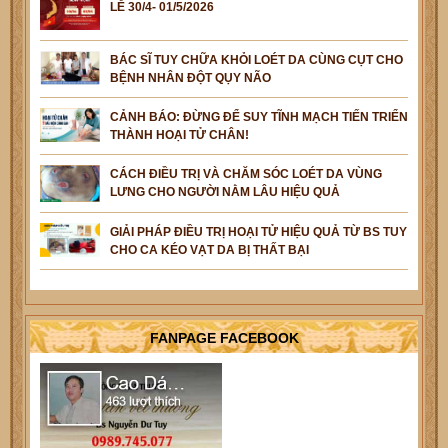
LỄ 30/4- 01/5/2026
BÁC SĨ TUY CHỮA KHỎI LOÉT DA CÙNG CỤT CHO
BỆNH NHÂN ĐỘT QỤY NÃO
CẢNH BÁO: ĐỪNG ĐỂ SUY TĨNH MẠCH TIẾN TRIỂN
THÀNH HOẠI TỬ CHÂN!
CÁCH ĐIỀU TRỊ VÀ CHĂM SÓC LOÉT DA VÙNG
LƯNG CHO NGƯỜI NẰM LÂU HIỆU QUẢ
GIẢI PHÁP ĐIỀU TRỊ HOẠI TỬ HIỆU QUẢ TỪ BS TUY
CHO CA KÉO VẠT DA BỊ THẤT BẠI
FANPAGE FACEBOOK