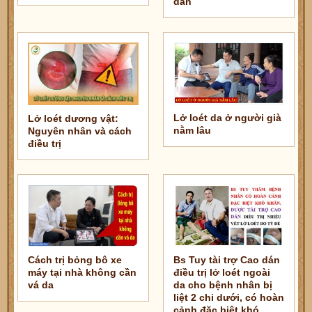
dán
Lở loét da ở người già
Lở loét dương vật:
nằm lâu
Nguyên nhân và cách
điều trị
Cách trị bỏng bô xe
Bs Tuy tài trợ Cao dán
máy tại nhà không cần
điều trị lở loét ngoài
vá da
da cho bệnh nhân bị
liệt 2 chi dưới, có hoàn
cảnh đặc biệt khó