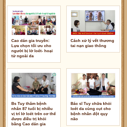
Cao dán gia truyền:
Cách xử lý vết thương
Lựa chọn tối ưu cho
tai nạn giao thông
người bị lở loét- hoại
tử ngoài da
Bs Tuy thăm bệnh
Bác sĩ Tuy chữa khỏi
nhân 87 tuổi bị nhiều
loét da cùng cụt cho
vị trí lở loét trên cơ thể
bệnh nhân đột qụy
được điều trị khỏi
não
bằng Cao dán gia