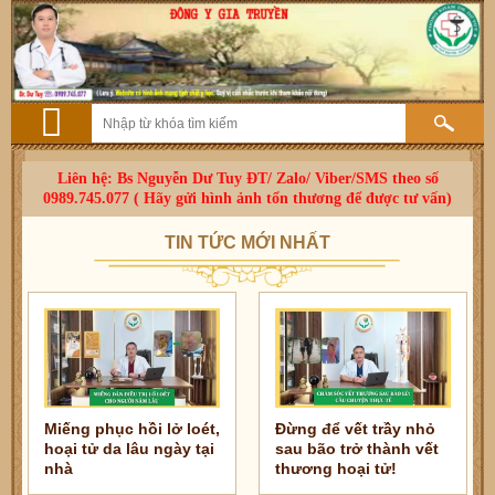
Liên hệ: Bs Nguyễn Dư Tuy ĐT/ Zalo/ Viber/SMS theo số
0989.745.077 ( Hãy gửi hình ảnh tổn thương để được tư vấn)
TIN TỨC MỚI NHẤT
Miếng phục hồi lở loét,
Đừng để vết trầy nhỏ
hoại tử da lâu ngày tại
sau bão trở thành vết
nhà
thương hoại tử!