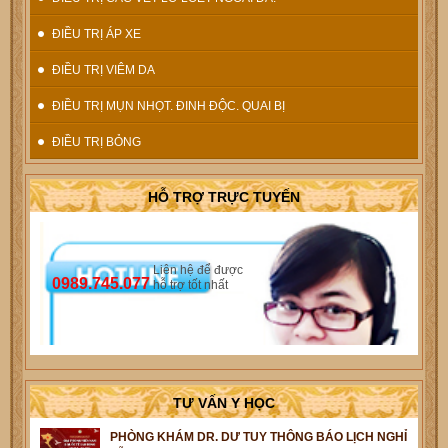
ĐIỀU TRỊ ÁP XE
ĐIỀU TRỊ VIÊM DA
ĐIỀU TRỊ MỤN NHỌT. ĐINH ĐỘC. QUAI BỊ
ĐIỀU TRỊ BỎNG
HỖ TRỢ TRỰC TUYẾN
Liên hệ để được
0989.745.077
hỗ trợ tốt nhất
TƯ VẤN Y HỌC
PHÒNG KHÁM DR. DƯ TUY THÔNG BÁO LỊCH NGHỈ