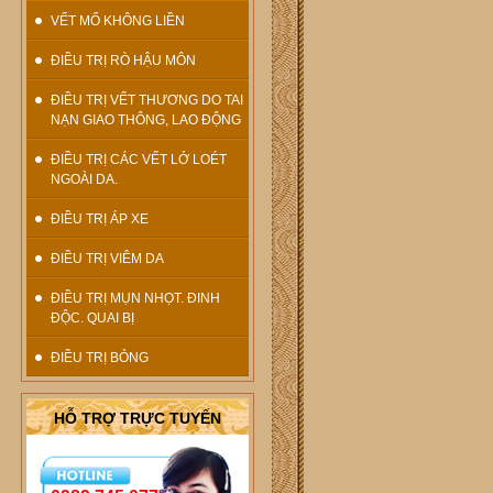
VẾT MỔ KHÔNG LIỀN
ĐIỀU TRỊ RÒ HẬU MÔN
ĐIỀU TRỊ VẾT THƯƠNG DO TAI
NẠN GIAO THÔNG, LAO ĐỘNG
ĐIỀU TRỊ CÁC VẾT LỞ LOÉT
NGOÀI DA.
ĐIỀU TRỊ ÁP XE
ĐIỀU TRỊ VIÊM DA
ĐIỀU TRỊ MỤN NHỌT. ĐINH
ĐỘC. QUAI BỊ
ĐIỀU TRỊ BỎNG
HỖ TRỢ TRỰC TUYẾN