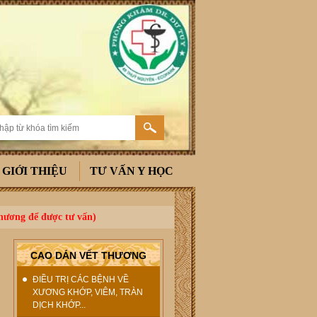
GIỚI THIỆU
TƯ VẤN Y HỌC
thương để được tư vấn)
CAO DÁN VẾT THƯƠNG
ĐIỀU TRỊ CÁC BỆNH VỀ
XƯƠNG KHỚP, VIÊM, TRÀN
DỊCH KHỚP...