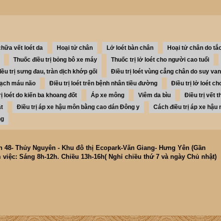
hữa vết loét da
Hoại tử chân
Lở loét bàn chân
Hoại tử chân do tắ
Thuốc điều trị bỏng bô xe máy
Thuốc trị lở loét cho người cao tuổi
Iều trị sưng đau, tràn dịch khớp gối
Điều trị loét vùng cẳng chân do suy van
 mạch máu não
Điều trị loét trên bệnh nhân tiều đường
Điều trị lở loét 
rị loét do kiến ba khoang đốt
Áp xe mông
Viêm da bìu
Điều trị vết 
ật
Điều trị áp xe hậu môn bằng cao dán Đông y
Cách điều trị áp xe hậu
ng
ăn 48- Thủy Nguyên - Khu đô thị Ecopark-Văn Giang- Hưng Yên (Gần
 việc: Sáng 8h-12h. Chiều 13h-16h( Nghỉ chiều thứ 7 và ngày Chủ nhật)