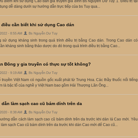
 điểm khi sử dụng Cao dán gia truyền gia đình Bs Nguyễn Dư Tuy. 1. Điều trị tại
dụng dễ dàng dưới sự hướng dẫn trực tiếp của bs Tuy qua...
điều cần biết khi sử dụng Cao dán
/2022 - 8:55 AM
Bs Nguyễn Dư Tuy
g sử dụng kháng sinh trong quá trình điều trị bằng Cao dán. Trong Cao dán có
ần kháng sinh bằng thảo dược do đó trong quá trình điều trị bằng Cao...
n Đông y gia truyền có thực sự tốt không?
/2022 - 9:19 AM
Bs Nguyễn Dư Tuy
 truyền Việt Nam có nguồn gốc xuất phát từ Trung Hoa. Các thầy thuốc nổi tiếng
m là bậc tổ của nghề y Việt Nam bao gồm Hải Thượng Lãn Ông...
dẫn làm sạch cao cũ bám dính trên da
/2020 - 8:38 AM
Bs Nguyễn Dư Tuy
hướng dẫn cách làm sạch cao cũ bám dính trên da trước khi dán lá Cao mới. Yêu
 làm sạch Cao cũ bám dính trên da trước khi dán Cao mới để Cao cũ...