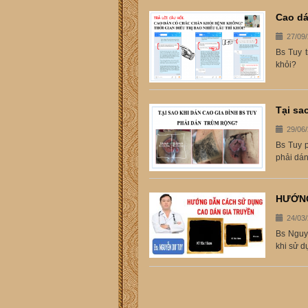
Cao dá
27/09
Bs Tuy t
khỏi?
Tại sa
29/06
Bs Tuy p
phải dán
HƯỚNG
24/03
Bs Nguy
khi sử d