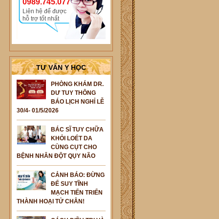
0989.745.077
Liên hệ để được
hỗ trợ tốt nhất
TƯ VẤN Y HỌC
PHÒNG KHÁM DR.
DƯ TUY THÔNG
BÁO LỊCH NGHỈ LỄ
30/4- 01/5/2026
BÁC SĨ TUY CHỮA
KHỎI LOÉT DA
CÙNG CỤT CHO
BỆNH NHÂN ĐỘT QỤY NÃO
CẢNH BÁO: ĐỪNG
ĐỂ SUY TĨNH
MẠCH TIẾN TRIỂN
THÀNH HOẠI TỬ CHÂN!