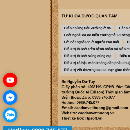
TỪ KHÓA ĐƯỢC QUAN TÂM
Biến chứng tiểu đường ở da
Cách c
Loét ngoài da do biến chứng tiểu đường
Lở loét ngoài da ở người cao tuổi
Đ
Điều trị lở loét trên bệnh nhân tai biến
Điều trị lở loét vùng cùng cụt
Điều t
Điều trị rò hậu môn không cần phẫu thu
Điều trị vết thương sau tai nạn giao thô
Bs Nguyễn Dư Tuy
Giấy phép số: 406/ HY- GPHĐ. Đ/c: C
trường Quốc tế Edison) Thời gian làm
Điện thoại: Zalo: 0989.745.077
Hotline: 0989.745.077
Email: caodanvetthuong@gmail.com
Website: caodanvetthuong.vn
Thiết kế bởi: Hpsoft.vn