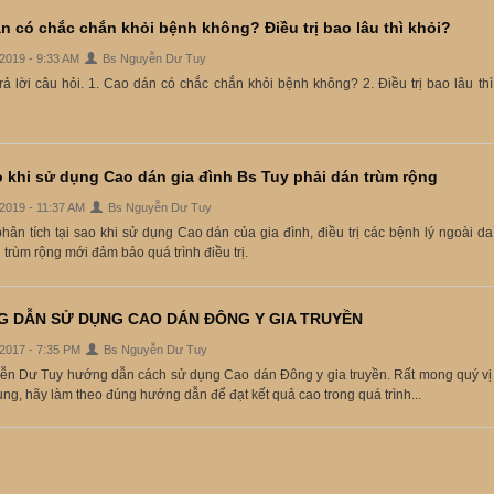
n có chắc chắn khỏi bệnh không? Điều trị bao lâu thì khỏi?
/2019 - 9:33 AM
Bs Nguyễn Dư Tuy
rả lời câu hỏi. 1. Cao dán có chắc chắn khỏi bệnh không? 2. Điều trị bao lâu thì
o khi sử dụng Cao dán gia đình Bs Tuy phải dán trùm rộng
/2019 - 11:37 AM
Bs Nguyễn Dư Tuy
hân tích tại sao khi sử dụng Cao dán của gia đình, điều trị các bệnh lý ngoài da
 trùm rộng mới đảm bảo quá trình điều trị.
 DẪN SỬ DỤNG CAO DÁN ĐÔNG Y GIA TRUYỀN
/2017 - 7:35 PM
Bs Nguyễn Dư Tuy
ễn Dư Tuy hướng dẫn cách sử dụng Cao dán Đông y gia truyền. Rất mong quý vị
ụng, hãy làm theo đúng hướng dẫn để đạt kết quả cao trong quá trình...