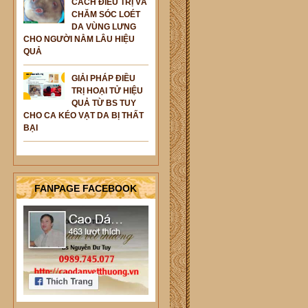
CÁCH ĐIỀU TRỊ VÀ
CHĂM SÓC LOÉT
DA VÙNG LƯNG
CHO NGƯỜI NẰM LÂU HIỆU
QUẢ
GIẢI PHÁP ĐIỀU
TRỊ HOẠI TỬ HIỆU
QUẢ TỪ BS TUY
CHO CA KÉO VẠT DA BỊ THẤT
BẠI
FANPAGE FACEBOOK