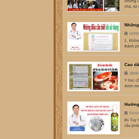
Những ưu
nhà, sử 
Những 
04/09
1. Khôn
thành ph
Cao dá
28/06
Y học cổ
được xe
Hướng 
01/01
Bs Tuy 
cầu phải