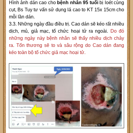
Hình ảnh dán cao cho
bệnh nhân 95 tuổi
bị loét cùng
cụt, Bs Tuy tư vấn sử dụng lá cao to KT 15x 15cm cho
mỗi lần dán.
3.3. Những ngày đầu điều trị. Cao dán sẽ kéo rất nhiều
dịch, mủ, giả mạc, tổ chức hoại tử ra ngoài.
Do đó
những ngày này bệnh nhân sẽ thấy nhiều dịch chảy
ra. Tổn thương sẽ to và sâu rộng do Cao dán đang
kéo toàn bộ tổ chức giả mạc hoại tử.