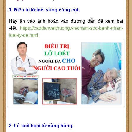
1. Điều trị lở loét vùng cùng cụt.
Hãy ấn vào ảnh hoặc vào đường dẫn để xem bài
viết.
https://caodanvetthuong.vn/cham-soc-benh-nhan-
loet-ty-de.html
2. Lở loét hoại tử vùng hông.