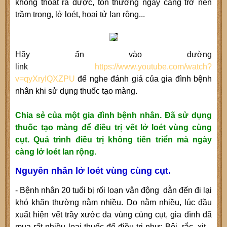
không thoát ra được, tổn thương ngày càng trở nên
trầm trọng, lở loét, hoại tử lan rộng...
Hãy ấn vào đường
link
https://www.youtube.com/watch?
v=qyXryIQXZPU
để nghe đánh giá của gia đình bệnh
nhân khi sử dụng thuốc tạo màng.
Chia sẻ của một gia đình bệnh nhân. Đã sử dụng
thuốc tạo màng để điều trị vết lở loét vùng cùng
cụt. Quá trình điều trị không tiến triển mà ngày
càng lở loét lan rộng.
Nguyên nhân lở loét vùng cùng cụt.
- Bệnh nhân 20 tuổi bị rối loạn vận động dẫn đến đi lại
khó khăn thường nằm nhiều. Do nằm nhiều, lúc đầu
xuất hiện vết trầy xước da vùng cùng cụt, gia đình đã
mua rất nhiều loại thuốc để điều trị như: Bôi, rắc, xịt...