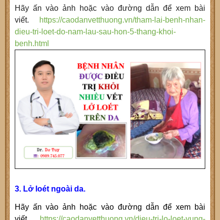
Hãy ấn vào ảnh hoặc vào đường dẫn để xem bài
viết.
https://caodanvetthuong.vn/tham-lai-benh-nhan-
dieu-tri-loet-do-nam-lau-sau-hon-5-thang-khoi-
benh.html
3. Lở loét ngoài da.
Hãy ấn vào ảnh hoặc vào đường dẫn để xem bài
viết.
https://caodanvetthuong.vn/dieu-tri-lo-loet-vung-