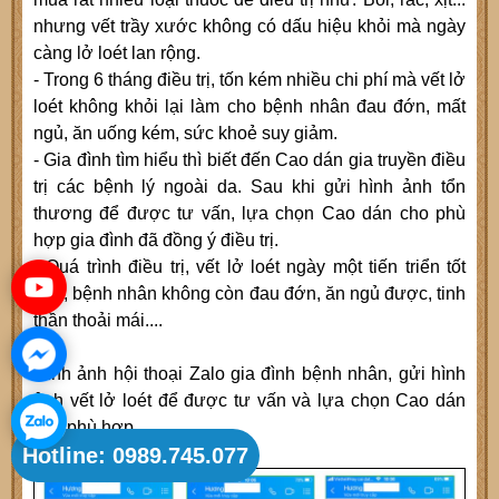
nhưng vết trầy xước không có dấu hiệu khỏi mà ngày
càng lở loét lan rộng.
- Trong 6 tháng điều trị, tốn kém nhiều chi phí mà vết lở
loét không khỏi lại làm cho bệnh nhân đau đớn, mất
ngủ, ăn uống kém, sức khoẻ suy giảm.
- Gia đình tìm hiểu thì biết đến Cao dán gia truyền điều
trị các bệnh lý ngoài da. Sau khi gửi hình ảnh tổn
thương để được tư vấn, lựa chọn Cao dán cho phù
hợp gia đình đã đồng ý điều trị.
- Quá trình điều trị, vết lở loét ngày một tiến triển tốt
dần, bệnh nhân không còn đau đớn, ăn ngủ được, tinh
thần thoải mái....
Hình ảnh hội thoại Zalo gia đình bệnh nhân, gửi hình
ảnh vết lở loét để được tư vấn và lựa chọn Cao dán
cho phù hợp.
Hotline: 0989.745.077