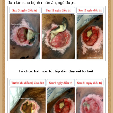
đớn làm cho bệnh nhân ăn, ngủ được...
Tổ chức hạt móc tốt lấp dần đầy vết lở loét