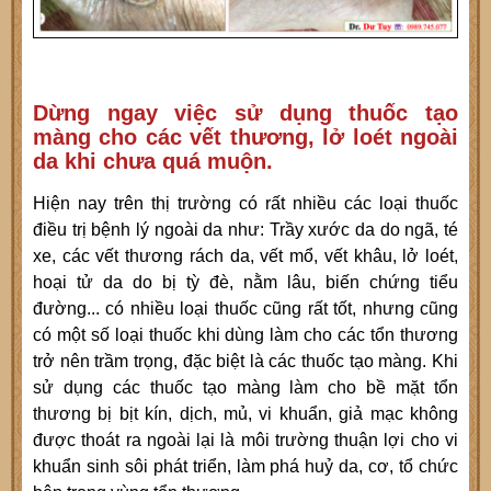
Dừng ngay việc sử dụng thuốc tạo
màng cho các vết thương, lở loét ngoài
da khi chưa quá muộn.
Hiện nay trên thị trường có rất nhiều các loại thuốc
điều trị bệnh lý ngoài da như: Trầy xước da do ngã, té
xe, các vết thương rách da, vết mổ, vết khâu, lở loét,
hoại tử da do bị tỳ đè, nằm lâu, biến chứng tiểu
đường... có nhiều loại thuốc cũng rất tốt, nhưng cũng
có một số loại thuốc khi dùng làm cho các tổn thương
trở nên trầm trọng, đặc biệt là các thuốc tạo màng. Khi
sử dụng các thuốc tạo màng làm cho bề mặt tổn
thương bị bịt kín, dịch, mủ, vi khuẩn, giả mạc không
được thoát ra ngoài lại là môi trường thuận lợi cho vi
khuẩn sinh sôi phát triển, làm phá huỷ da, cơ, tổ chức