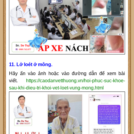
11. Lở loét ở mông.
Hãy ấn vào ảnh hoặc vào đường dẫn để xem bài
viết.
https://caodanvetthuong.vn/hoi-phuc-suc-khoe-
sau-khi-dieu-tri-khoi-vet-loet-vung-mong.html