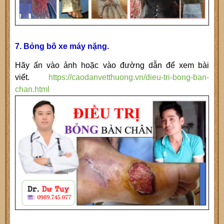
7. Bỏng bô xe máy nặng.
Hãy ấn vào ảnh hoặc vào đường dẫn để xem bài
viết.
https://caodanvetthuong.vn/dieu-tri-bong-ban-
chan.html