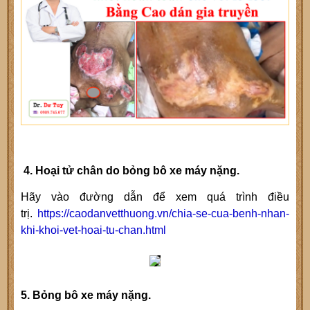
4. Hoại tử chân do bỏng bô xe máy nặng.
Hãy vào đường dẫn để xem quá trình điều
trị.
https://caodanvetthuong.vn/chia-se-cua-benh-nhan-
khi-khoi-vet-hoai-tu-chan.html
5. Bỏng bô xe máy nặng.