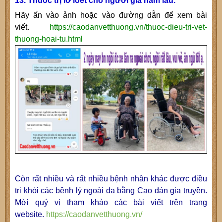
13. Thuốc trị lở loét cho người già nằm lâu.
Hãy ấn vào ảnh hoặc vào đường dẫn để xem bài
viết.
https://caodanvetthuong.vn/thuoc-dieu-tri-vet-
thuong-hoai-tu.html
Còn rất nhiều và rất nhiều bệnh nhân khác được điều
trị khỏi các bệnh lý ngoài da bằng Cao dán gia truyền.
Mời quý vị tham khảo các bài viết trên trang
website.
https://caodanvetthuong.vn/