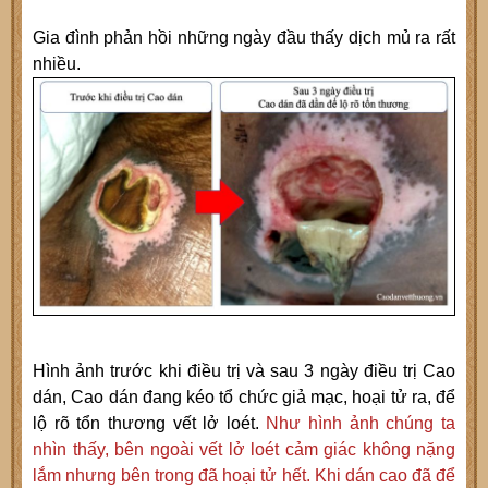
Gia đình phản hồi những ngày đầu thấy dịch mủ ra rất
nhiều.
Hình ảnh trước khi điều trị và sau 3 ngày điều trị Cao
dán, Cao dán đang kéo tổ chức giả mạc, hoại tử ra, để
lộ rõ tổn thương vết lở loét.
Như hình ảnh chúng ta
nhìn thấy, bên ngoài vết lở loét cảm giác không nặng
lắm nhưng bên trong đã hoại tử hết. Khi dán cao đã để