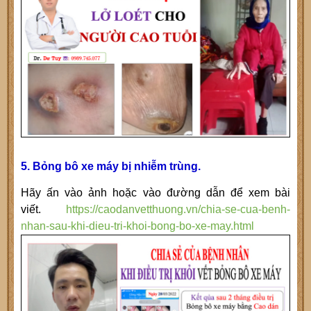
5. Bỏng bô xe máy bị nhiễm trùng.
Hãy ấn vào ảnh hoặc vào đường dẫn để xem bài
viết.
https://caodanvetthuong.vn/chia-se-cua-benh-
nhan-sau-khi-dieu-tri-khoi-bong-bo-xe-may.html