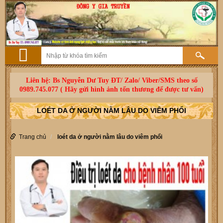
Liên hệ: Bs Nguyễn Dư Tuy ĐT/ Zalo/ Viber/SMS theo số
0989.745.077 ( Hãy gửi hình ảnh tổn thương để được tư vấn)
LOÉT DA Ở NGƯỜI NẰM LÂU DO VIÊM PHỔI
Trang chủ
loét da ở người nằm lâu do viêm phổi