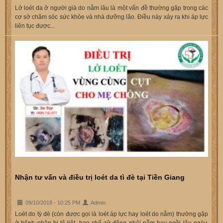
Lở loét da ở người già do nằm lâu là một vấn đề thường gặp trong các
cơ sở chăm sóc sức khỏe và nhà dưỡng lão. Điều này xảy ra khi áp lực
liên tục được...
Nhận tư vấn và điều trị loét da tì đè tại Tiền Giang
09/10/2018 - 10:25 PM
Admin
Loét do tỳ đè (còn được gọi là loét áp lực hay loét do nằm) thường gặp
ở bệnh nhân bị tê liệt, hạn chế cử động phải nằm hay ngồi lâu ngày,