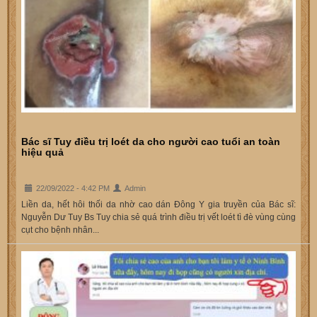
Bác sĩ Tuy điều trị loét da cho người cao tuổi an toàn
hiệu quả
22/09/2022 - 4:42 PM
Admin
Liền da, hết hôi thối da nhờ cao dán Đông Y gia truyền của Bác sĩ:
Nguyễn Dư Tuy Bs Tuy chia sẻ quá trình điều trị vết loét tì đè vùng cùng
cụt cho bệnh nhân...