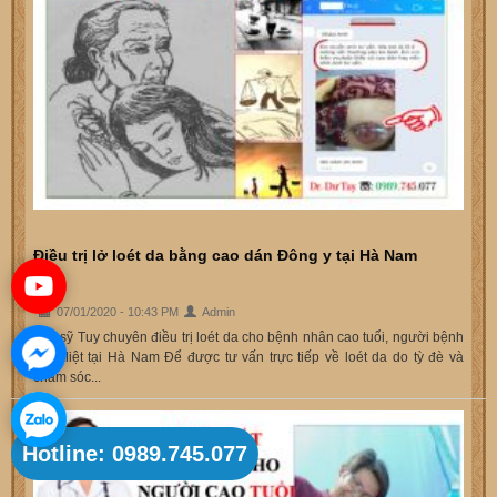
Điều trị lở loét da bằng cao dán Đông y tại Hà Nam
07/01/2020 - 10:43 PM
Admin
Bác sỹ Tuy chuyên điều trị loét da cho bệnh nhân cao tuổi, người bệnh
nằm liệt tại Hà Nam Để được tư vấn trực tiếp về loét da do tỳ đè và
chăm sóc...
Hotline: 0989.745.077