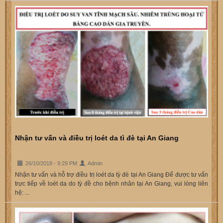
Nhận tư vấn và điều trị loét da tì đè tại An Giang
26/10/2018 - 9:29 PM
Admin
Nhận tư vấn và hỗ trợ điều trị loét da tỳ đè tại An Giang Để được tư vấn
trực tiếp về loét da do tỳ đề cho bệnh nhân tại An Giang, vui lòng liên
hệ: ...