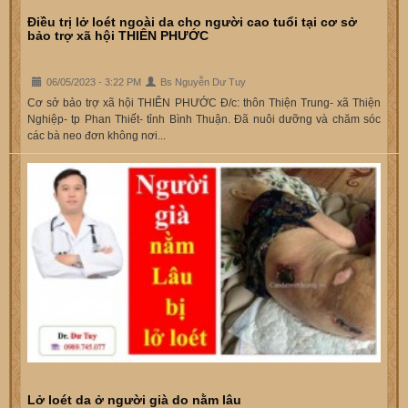
Điều trị lở loét ngoài da cho người cao tuổi tại cơ sở
bảo trợ xã hội THIÊN PHƯỚC
06/05/2023 - 3:22 PM
Bs Nguyễn Dư Tuy
Cơ sở bảo trợ xã hội THIÊN PHƯỚC Đ/c: thôn Thiện Trung- xã Thiện
Nghiệp- tp Phan Thiết- tỉnh Bình Thuận. Đã nuôi dưỡng và chăm sóc
các bà neo đơn không nơi...
Lở loét da ở người già do nằm lâu