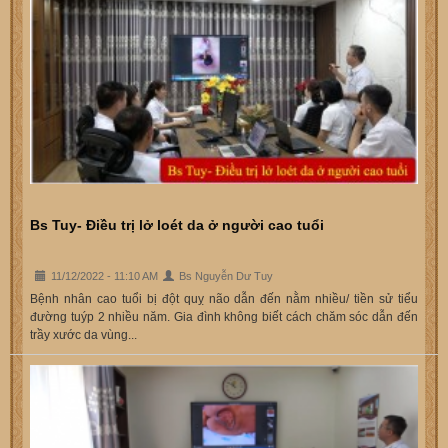
Bs Tuy- Điều trị lở loét da ở người cao tuổi
11/12/2022 - 11:10 AM
Bs Nguyễn Dư Tuy
Bệnh nhân cao tuổi bị đột quỵ não dẫn đến nằm nhiều/ tiền sử tiểu
đường tuýp 2 nhiều năm. Gia đình không biết cách chăm sóc dẫn đến
trầy xước da vùng...