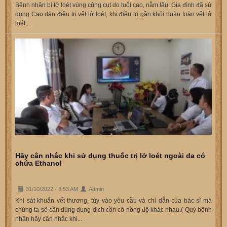
Bệnh nhân bị lở loét vùng cùng cụt do tuổi cao, nằm lâu. Gia đình đã sử
dụng Cao dán điều trị vết lở loét, khi điều trị gần khỏi hoàn toàn vết lở
loét,...
Hãy cân nhắc khi sử dụng thuốc trị lở loét ngoài da có
chứa Ethanol
31/10/2022 - 8:53 AM
Admin
Khi sát khuẩn vết thương, tùy vào yêu cầu và chỉ dẫn của bác sĩ mà
chúng ta sẽ cần dùng dung dịch cồn có nồng độ khác nhau.( Quý bệnh
nhân hãy cân nhắc khi...