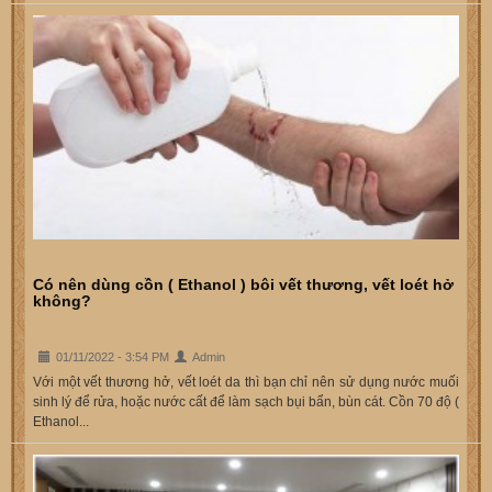
Có nên dùng cồn ( Ethanol ) bôi vết thương, vết loét hở
không?
01/11/2022 - 3:54 PM
Admin
Với một vết thương hở, vết loét da thì bạn chỉ nên sử dụng nước muối
sinh lý để rửa, hoặc nước cất để làm sạch bụi bẩn, bùn cát. Cồn 70 độ (
Ethanol...