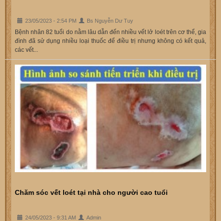
23/05/2023 - 2:54 PM
Bs Nguyễn Dư Tuy
Bệnh nhân 82 tuổi do nằm lâu dẫn đến nhiều vết lở loét trên cơ thể, gia
đình đã sử dụng nhiều loại thuốc để điều trị nhưng không có kết quả,
các vết...
Chăm sóc vết loét tại nhà cho người cao tuổi
24/05/2023 - 9:31 AM
Admin