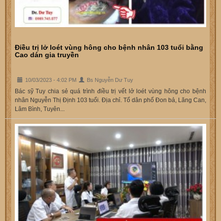
Điều trị lở loét vùng hông cho bệnh nhân 103 tuổi bằng
Cao dán gia truyền
10/03/2023 - 4:02 PM
Bs Nguyễn Dư Tuy
Bác sỹ Tuy chia sẻ quá trình điều trị vết lở loét vùng hông cho bệnh
nhân Nguyễn Thị Định 103 tuổi. Địa chỉ. Tổ dân phố Đon bả, Lăng Can,
Lâm Bình, Tuyên...