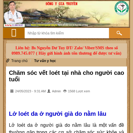
Liên hệ: Bs Nguyễn Dư Tuy ĐT/ Zalo/ Viber/SMS theo số
0989.745.077 ( Hãy gửi hình ảnh tổn thương để được tư vấn)
Trang chủ
Tư vấn y học
Chăm sóc vết loét tại nhà cho người cao
tuổi
24/05/2023 - 9:31 AM
Admin
1568 Lượt xem
Lở loét da ở người già do nằm lâu
Lở loét da ở người già do nằm lâu
là một vấn đề
thường gặp trong các cơ sở chăm sóc sức khỏe và