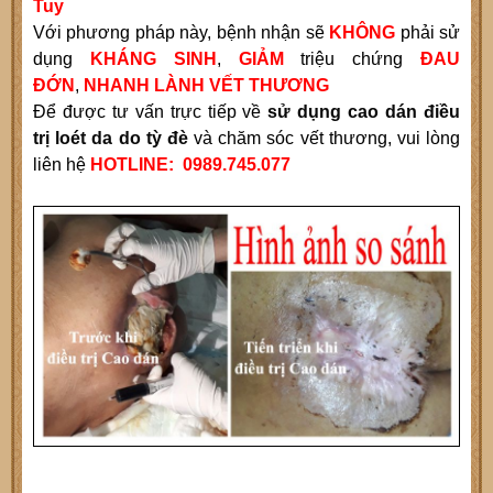
Tuy
Với phương pháp này, bệnh nhận sẽ
KHÔNG
phải sử
dụng
KHÁNG SINH
,
GIẢM
triệu chứng
ĐAU
ĐỚN
,
NHANH LÀNH VẾT THƯƠNG
Để được tư vấn trực tiếp về
sử dụng cao dán điều
trị
loét da do tỳ đè
và chăm sóc vết thương, vui lòng
liên hệ
HOTLINE: 0989.745.077