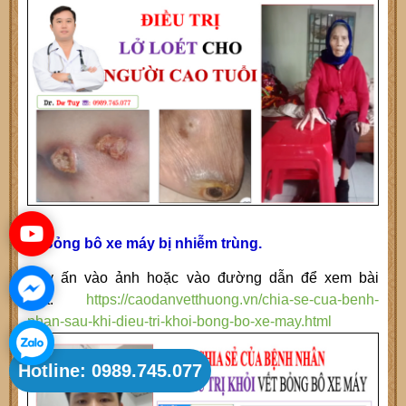
5. Bỏng bô xe máy bị nhiễm trùng.
Hãy ấn vào ảnh hoặc vào đường dẫn để xem bài
viết.
https://caodanvetthuong.vn/chia-se-cua-benh-
nhan-sau-khi-dieu-tri-khoi-bong-bo-xe-may.html
Hotline: 0989.745.077