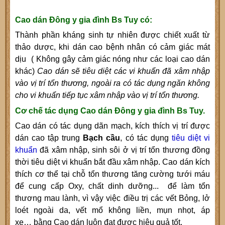
Cao dán Đông y gia đình Bs Tuy có:
T
hành phần kháng sinh tự nhiên được
chiết xuất từ
thảo dược,
khi dán cao bệnh nhân có cảm giác mát
dịu ( Không gây
cảm
giác nóng như các loại cao dán
khác)
Cao dán sẽ tiêu diệt các vi khuẩn đã xâm nhập
vào vị trí tổn thương, ngoài ra có tác dụng ngăn không
cho vi khuẩn tiếp tục xâm nhập vào vị trí tổn thương.
Cơ chế tác dụng Cao dán Đông y gia đình Bs Tuy.
Cao dán
có tác dụng dãn mạch, kích thích vị
trí được
dán cao
tập trung
B
ạch cầu
,
có tác dụng
tiêu diệt vi
khuẩn
đã xâm nhập, sinh sôi ở vị trí tổn thương đồng
thời tiêu diệt vi khuẩn bắt đầu xâm nhập
.
C
ao dán kích
thích cơ thể tại chỗ tổn thương tăng cường tưới máu
để cung cấp Oxy, chất dinh dưỡng... để làm tổn
thương mau lành, vì vậy việc điều trị các vết Bỏng, lở
loét ngoài da
, vết mổ không liền, mụn nhọt, áp
xe…
bằng
C
ao dán luôn đạt được hiệu quả tốt.