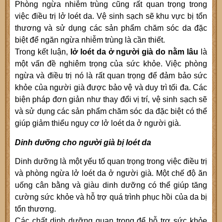
Phòng ngừa nhiễm trùng cũng rất quan trọng trong
việc điều trị lở loét da. Vệ sinh sạch sẽ khu vực bị tổn
thương và sử dụng các sản phẩm chăm sóc da đặc
biệt để ngăn ngừa nhiễm trùng là cần thiết.
Trong kết luận,
lở loét da ở người già do nằm lâu
là
một vấn đề nghiêm trọng của sức khỏe. Việc phòng
ngừa và điều trị nó là rất quan trọng để đảm bảo sức
khỏe của người già được bảo vệ và duy trì tối đa. Các
biện pháp đơn giản như thay đổi vị trí, vệ sinh sạch sẽ
và sử dụng các sản phẩm chăm sóc da đặc biệt có thể
giúp giảm thiểu nguy cơ lở loét da ở người già.
Dinh dưỡng cho người già bị loét da
Dinh dưỡng là một yếu tố quan trọng trong việc điều trị
và phòng ngừa lở loét da ở người già. Một chế độ ăn
uống cân bằng và giàu dinh dưỡng có thể giúp tăng
cường sức khỏe và hỗ trợ quá trình phục hồi của da bị
tổn thương.
Các chất dinh dưỡng quan trọng để hỗ trợ sức khỏe