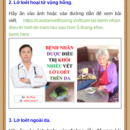
2. Lở loét hoại tử vùng hông.
Hãy ấn vào ảnh hoặc vào đường dẫn để xem bài
viết.
https://caodanvetthuong.vn/tham-lai-benh-nhan-
dieu-tri-loet-do-nam-lau-sau-hon-5-thang-khoi-
benh.html
3. Lở loét ngoài da.