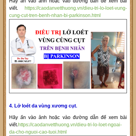
Hãy ấn vào ảnh hoặc vào đường dẫn để xem bài
viết.
https://caodanvetthuong.vn/dieu-tri-lo-loet-vung-
cung-cut-tren-benh-nhan-bi-parkinson.html
4. Lở loét da vùng xương cụt.
Hãy ấn vào ảnh hoặc vào đường dẫn để xem bài
viết.
https://caodanvetthuong.vn/dieu-tri-lo-loet-ngoai-
da-cho-nguoi-cao-tuoi.html