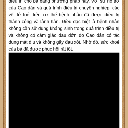
điều trị cho bà bằng phương pháp này. Với sự hỗ trợ
của Cao dán và quá trình điều trị chuyên nghiệp, các
vết lở loét trên cơ thể bệnh nhân đã được điều trị
thành công và lành hẳn. Điều đặc biệt là bệnh nhân
không cần sử dụng kháng sinh trong quá trình điều trị
và không có cảm giác đau đớn do Cao dán có tác
dụng mát dịu và không gây đau xót. Nhờ đó, sức khoẻ
của bà đã được phục hồi rất tốt.