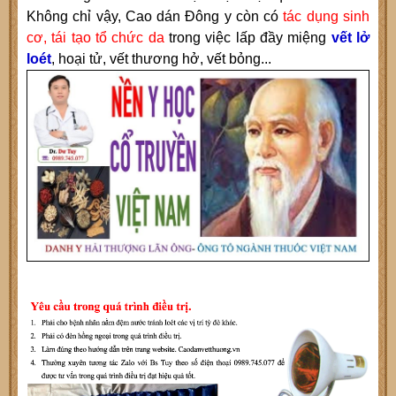
Không chỉ vậy,
Cao dán Đông y
còn có
tác dụng sinh
cơ
, tái tạo tổ chức da
trong việc lấp đầy miệng
vết lở
loét
, hoại tử, vết thương hở, vết bỏng...