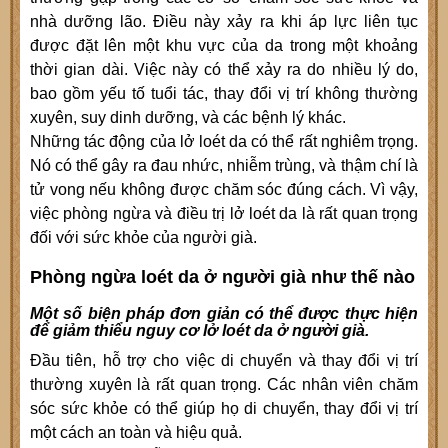
nhà dưỡng lão. Điều này xảy ra khi áp lực liên tục
được đặt lên một khu vực của da trong một khoảng
thời gian dài. Việc này có thể xảy ra do nhiều lý do,
bao gồm yếu tố tuổi tác, thay đổi vị trí không thường
xuyên, suy dinh dưỡng, và các bệnh lý khác.
Những tác động của lở loét da có thể rất nghiêm trọng.
Nó có thể gây ra đau nhức, nhiễm trùng, và thậm chí là
tử vong nếu không được chăm sóc đúng cách. Vì vậy,
việc phòng ngừa và điều trị lở loét da là rất quan trọng
đối với sức khỏe của người già.
Phòng ngừa loét da ở người già như thế nào
Một số biện pháp đơn giản có thể được thực hiện
để giảm thiểu nguy cơ lở loét da ở người già.
Đầu tiên, hỗ trợ cho việc di chuyển và thay đổi vị trí
thường xuyên là rất quan trọng. Các nhân viên chăm
sóc sức khỏe có thể giúp họ di chuyển, thay đổi vị trí
một cách an toàn và hiệu quả.