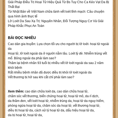
Giải Pháp Điều Trị Hoại Tử Hiệu Quả Từ Bs Tuy Cho Ca Kéo Vạt Da Bị
Thất Bại
Từ Nhật Bản về Việt Nam chữa lành vết loét tĩnh mạch: Câu chuyện
qua hình ảnh thực tế
Lở Loét Da Sau Xạ Trị: Nguyên Nhân, Đối Tượng Nguy Cơ Và Giải
Pháp Khắc Phục An Toàn
BÀI ĐỌC NHIỀU
Cao dán gia truyền: Lựa chọn tối ưu cho người bị lở loét- hoại tử ngoài
da
Hoại tử, lở loét ngoài da ở người nằm lâu. Loét tỳ đè. Nhiễm trùng vết
mổ. Bỏng ngoài da phải làm sao?
Thăm lại bệnh nhân 93 tuổi bị nhiều vết lở loét ngoài da sau 2 năm
khỏi bệnh
Rất nhiều bệnh nhân đã được điều trị khỏi lở loét ngoài da
Vết thương bị hở sau khi cắt chỉ phải làm sao?
Xem thêm:
cao dán chữa loét da
,
cao dán chữa hoại tử
,
chăm sóc vết thương
,
biến chứng hoại tử
,
hoại tử mô
,
da rỉ dịch
,
da thâm đen
,
vết loét hoại tử
,
nhiễm trùng da
,
hoại tử da nguy hiểm
,
phòng ngừa hoại tử da
,
chăm sóc da hoại tử
,
vết thương hoại tử
,
điều trị hoại tử da
,
cách xử lý hoại tử da
,
dấu hiệu hoại tử da
,
da bị hoại tử
,
hoại tử da
,