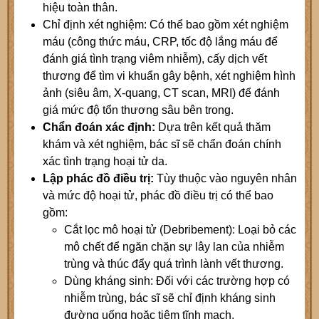
hiệu toàn thân.
Chỉ định xét nghiệm: Có thể bao gồm xét nghiệm
máu (công thức máu, CRP, tốc độ lắng máu để
đánh giá tình trạng viêm nhiễm), cấy dịch vết
thương để tìm vi khuẩn gây bệnh, xét nghiệm hình
ảnh (siêu âm, X-quang, CT scan, MRI) để đánh
giá mức độ tổn thương sâu bên trong.
Chẩn đoán xác định:
Dựa trên kết quả thăm
khám và xét nghiệm, bác sĩ sẽ chẩn đoán chính
xác tình trạng hoại tử da.
Lập phác đồ điều trị:
Tùy thuộc vào nguyên nhân
và mức độ hoại tử, phác đồ điều trị có thể bao
gồm:
Cắt lọc mô hoại tử (Debribement): Loại bỏ các
mô chết để ngăn chặn sự lây lan của nhiễm
trùng và thúc đẩy quá trình lành vết thương.
Dùng kháng sinh: Đối với các trường hợp có
nhiễm trùng, bác sĩ sẽ chỉ định kháng sinh
đường uống hoặc tiêm tĩnh mạch.