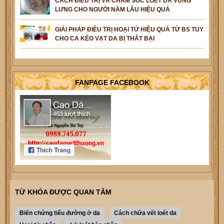
CÁCH ĐIỀU TRỊ VÀ CHĂM SÓC LOÉT DA VÙNG
LƯNG CHO NGƯỜI NẰM LÂU HIỆU QUẢ
GIẢI PHÁP ĐIỀU TRỊ HOẠI TỬ HIỆU QUẢ TỪ BS TUY
CHO CA KÉO VẠT DA BỊ THẤT BẠI
FANPAGE FACEBOOK
TỪ KHÓA ĐƯỢC QUAN TÂM
Biến chứng tiểu đường ở da
Cách chữa vết loét da