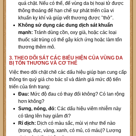
quá chặt. Nếu có thể, để vùng da bị hoại tử được
thông thoáng để hạn chế sự phát triển của vi
khuẩn kỵ khí và giúp vết thương được "thở".
Không sử dụng các dung dịch sát khuẩn
mạnh:
Tránh dùng cồn, oxy già, hoặc các loại
thuốc sát trùng có thể gây kích ứng hoặc làm tổn
thương thêm mô.
3. THEO DÕI SÁT CÁC BIỂU HIỆN CỦA VÙNG DA
BỊ TỔN THƯƠNG VÀ CƠ THỂ
Việc theo dõi chặt chẽ các dấu hiệu giúp bạn cung cấp
thông tin quý giá cho bác sĩ và đánh giá mức độ tiến
triển của tình trạng:
Đau:
Mức độ đau có thay đổi không? Có lan rộng
hơn không?
Sưng, nóng, đỏ:
Các dấu hiệu viêm nhiễm này
có tăng lên hay giảm đi?
Rỉ dịch:
Dịch có màu sắc, mùi vị như thế nào
(trong, đục, vàng, xanh, có mủ, có máu)? Lượng