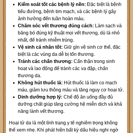
Kiểm soát tốt các bệnh lý nền:
Đặc biệt là bệnh
tiểu đường, bệnh tim mạch, và các bệnh lý gây
ảnh hưởng đến tuần hoàn máu.
Chăm sóc vết thương đúng cách:
Làm sạch và
băng bó đúng kỹ thuật mọi vết thương, dù là nhỏ
nhất, để tránh nhiễm trùng.
Vệ sinh cá nhân tốt:
Giữ gìn vệ sinh cơ thể, đặc
biệt là các vùng da dễ bị tổn thương.
Tránh các chấn thương:
Cẩn thận trong sinh
hoạt và lao động để tránh các va đập, chấn
thương da.
Không hút thuốc lá:
Hút thuốc lá làm co mạch
máu, giảm lưu thông máu và tăng nguy cơ hoại tử.
Dinh dưỡng hợp lý:
Chế độ ăn uống đầy đủ
dưỡng chất giúp tăng cường hệ miễn dịch và khả
năng lành vết thương.
Hoại tử da là một tình trạng y tế nghiêm trọng không
thể xem nhẹ. Khi phát hiện bất kỳ dấu hiệu nghi ngờ