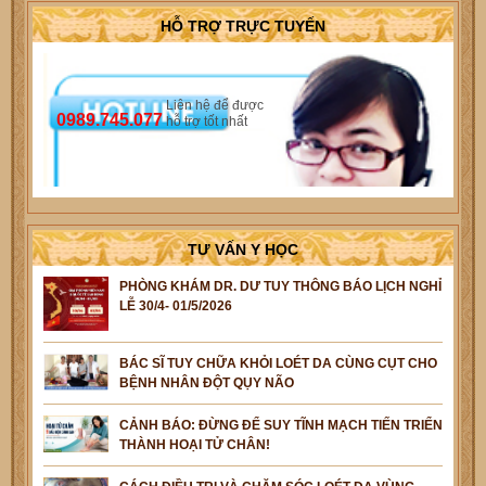
HỖ TRỢ TRỰC TUYẾN
Liên hệ để được
0989.745.077
hỗ trợ tốt nhất
TƯ VẤN Y HỌC
PHÒNG KHÁM DR. DƯ TUY THÔNG BÁO LỊCH NGHỈ
LỄ 30/4- 01/5/2026
BÁC SĨ TUY CHỮA KHỎI LOÉT DA CÙNG CỤT CHO
BỆNH NHÂN ĐỘT QỤY NÃO
CẢNH BÁO: ĐỪNG ĐỂ SUY TĨNH MẠCH TIẾN TRIỂN
THÀNH HOẠI TỬ CHÂN!