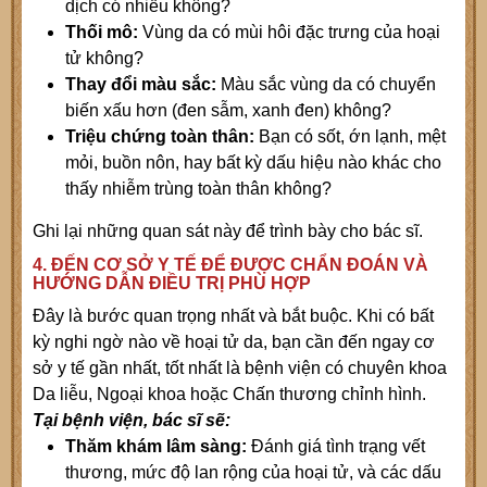
dịch có nhiều không?
Thối mô:
Vùng da có mùi hôi đặc trưng của hoại
tử không?
Thay đổi màu sắc:
Màu sắc vùng da có chuyển
biến xấu hơn (đen sẫm, xanh đen) không?
Triệu chứng toàn thân:
Bạn có sốt, ớn lạnh, mệt
mỏi, buồn nôn, hay bất kỳ dấu hiệu nào khác cho
thấy nhiễm trùng toàn thân không?
Ghi lại những quan sát này để trình bày cho bác sĩ.
4. ĐẾN CƠ SỞ Y TẾ ĐỂ ĐƯỢC CHẨN ĐOÁN VÀ
HƯỚNG DẪN ĐIỀU TRỊ PHÙ HỢP
Đây là bước quan trọng nhất và bắt buộc. Khi có bất
kỳ nghi ngờ nào về hoại tử da, bạn cần đến ngay cơ
sở y tế gần nhất, tốt nhất là bệnh viện có chuyên khoa
Da liễu, Ngoại khoa hoặc Chấn thương chỉnh hình.
Tại bệnh viện, bác sĩ sẽ:
Thăm khám lâm sàng:
Đánh giá tình trạng vết
thương, mức độ lan rộng của hoại tử, và các dấu