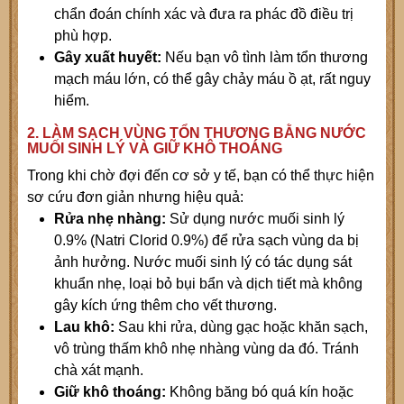
chẩn đoán chính xác và đưa ra phác đồ điều trị
phù hợp.
Gây xuất huyết:
Nếu bạn vô tình làm tổn thương
mạch máu lớn, có thể gây chảy máu ồ ạt, rất nguy
hiểm.
2. LÀM SẠCH VÙNG TỔN THƯƠNG BẰNG NƯỚC
MUỐI SINH LÝ VÀ GIỮ KHÔ THOÁNG
Trong khi chờ đợi đến cơ sở y tế, bạn có thể thực hiện
sơ cứu đơn giản nhưng hiệu quả:
Rửa nhẹ nhàng:
Sử dụng nước muối sinh lý
0.9% (Natri Clorid 0.9%) để rửa sạch vùng da bị
ảnh hưởng. Nước muối sinh lý có tác dụng sát
khuẩn nhẹ, loại bỏ bụi bẩn và dịch tiết mà không
gây kích ứng thêm cho vết thương.
Lau khô:
Sau khi rửa, dùng gạc hoặc khăn sạch,
vô trùng thấm khô nhẹ nhàng vùng da đó. Tránh
chà xát mạnh.
Giữ khô thoáng:
Không băng bó quá kín hoặc