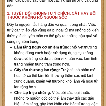
hiện các bước sau đây một cách khẩn trương và đúng
đắn:
1. TUYỆT ĐỐI KHÔNG TỰ Ý CHÍCH, CẮT HAY BÔI
THUỐC KHÔNG RÕ NGUỒN GỐC
Đây là nguyên tắc hàng đầu và quan trọng nhất. Việc
tự ý can thiệp vào vùng da bị hoại tử mà không có kiến
thức y tế chuyên môn có thể gây ra những hậu quả vô
cùng nghiêm trọng:
Làm tăng nguy cơ nhiễm trùng:
Mở vết thương
không đúng cách hoặc sử dụng dụng cụ không
được vô trùng sẽ đưa thêm vi khuẩn vào, làm tình
trạng nhiễm trùng trầm trọng hơn.
Gây tổn thương lan rộng:
Tự ý cắt bỏ phần mô
hoại tử có thể làm tổn thương thêm các mô lành
xung quanh, khiến vết thương khó lành và hoại tử
lan rộng hơn.
Che lấp triệu chứng:
Việc bôi các loại thuốc
không rõ nguồn gốc có thể làm thay đổi các dấu
hiệu lâm sàng, gây khó khăn cho bác sĩ trong việc