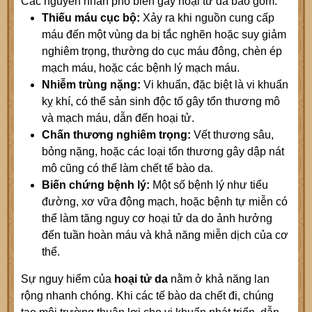
Các nguyên nhân phổ biến gây hoại tử da bao gồm:
Thiếu máu cục bộ:
Xảy ra khi nguồn cung cấp
máu đến một vùng da bị tắc nghẽn hoặc suy giảm
nghiêm trọng, thường do cục máu đông, chèn ép
mạch máu, hoặc các bệnh lý mạch máu.
Nhiễm trùng nặng:
Vi khuẩn, đặc biệt là vi khuẩn
kỵ khí, có thể sản sinh độc tố gây tổn thương mô
và mạch máu, dẫn đến hoại tử.
Chấn thương nghiêm trọng:
Vết thương sâu,
bỏng nặng, hoặc các loại tổn thương gây dập nát
mô cũng có thể làm chết tế bào da.
Biến chứng bệnh lý:
Một số bệnh lý như tiểu
đường, xơ vữa động mạch, hoặc bệnh tự miễn có
thể làm tăng nguy cơ hoại tử da do ảnh hưởng
đến tuần hoàn máu và khả năng miễn dịch của cơ
thể.
Sự nguy hiểm của
hoại tử da
nằm ở khả năng lan
rộng nhanh chóng. Khi các tế bào da chết đi, chúng