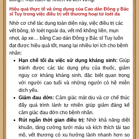
Hiệu quả thực tế và ứng dụng của Cao dán Đông y Bác
sĩ Tuy trong việc điều trị vết thương hoại tử loét da
Nhờ cơ chế tác dụng toàn diện này, việc điều trị các
vết bỏng, lở loét ngoài da, vết mổ không liền, mụn
nhọt, áp xe… bằng Cao dán Đông y Bác sĩ Tuy luôn
đạt được hiệu quả tốt, mang lại nhiều lợi ích cho bệnh
nhân:
Hạn chế tối đa việc sử dụng kháng sinh:
Giúp
tránh được các tác dụng phụ của thuốc, giảm
nguy cơ kháng kháng sinh, đặc biệt quan trọng
với người cao tuổi và những người có hệ miễn
dịch yếu.
Giảm đau đớn:
Cảm giác mát dịu và cơ chế thúc
đẩy quá trình lành tự nhiên giúp giảm đáng kể
cảm giác đau đớn cho bệnh nhân.
Rút ngắn thời gian điều trị:
Nhờ khả năng diệt
khuẩn, tăng cường tưới máu và kích thích tái tạo
mô, vết thương có xu hướng lành nhanh hơn so