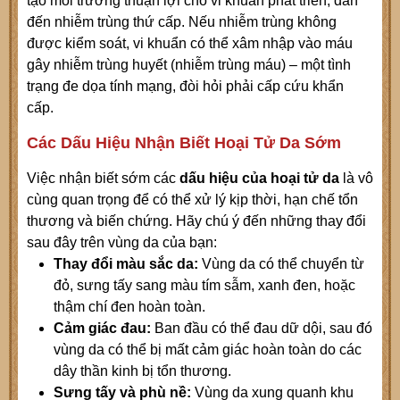
tạo môi trường thuận lợi cho vi khuẩn phát triển, dẫn
đến nhiễm trùng thứ cấp. Nếu nhiễm trùng không
được kiểm soát, vi khuẩn có thể xâm nhập vào máu
gây nhiễm trùng huyết (nhiễm trùng máu) – một tình
trạng đe dọa tính mạng, đòi hỏi phải cấp cứu khẩn
cấp.
Các Dấu Hiệu Nhận Biết Hoại Tử Da Sớm
Việc nhận biết sớm các
dấu hiệu của hoại tử da
là vô
cùng quan trọng để có thể xử lý kịp thời, hạn chế tổn
thương và biến chứng. Hãy chú ý đến những thay đổi
sau đây trên vùng da của bạn:
Thay đổi màu sắc da:
Vùng da có thể chuyển từ
đỏ, sưng tấy sang màu tím sẫm, xanh đen, hoặc
thậm chí đen hoàn toàn.
Cảm giác đau:
Ban đầu có thể đau dữ dội, sau đó
vùng da có thể bị mất cảm giác hoàn toàn do các
dây thần kinh bị tổn thương.
Sưng tấy và phù nề:
Vùng da xung quanh khu