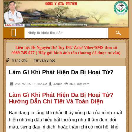
Liên hệ: Bs Nguyễn Dư Tuy ĐT/ Zalo/ Viber/SMS theo số
0989.745.077 ( Hãy gửi hình ảnh tổn thương để được tư vấn)
Trang chủ
Tư vấn y học
Làm Gì Khi Phát Hiện Da Bị Hoại Tử?
28/07/2025 - 10:02 AM
Admin
360 Lượt xem
Làm Gì Khi Phát Hiện Da Bị Hoại Tử?
Hướng Dẫn Chi Tiết Và Toàn Diện
Bạn đang lo lắng khi nhận thấy vùng da của mình xuất
hiện những dấu hiệu bất thường như thâm đen, đổi
màu, sưng đau, rỉ dịch, hoặc thậm chí có mùi hôi khó