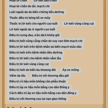
Hoại tử chân
Lở loét bàn chân
Hoại tử chân do tắc mạch chi
Loét ngoài da do biến chứng tiểu đường
Thuốc điều trị bỏng bô xe máy
Thuốc trị lở loét cho người cao tuổi
Lở loét vùng cùng cụt
Lở loét ngoài da ở người cao tuổi
ĐIều trị sưng đau, tràn dịch khớp gối
Điều trị loét vùng cẳng chân do suy van tĩnh mạch chi
Điều trị lở loét trên bệnh nhân tai biến mạch máu não
Điều trị loét trên bệnh nhân tiều đường
Điều trị lở loét cho bệnh nhân nằm lâu
Điều trị lở loét vùng cùng cụt
Điều trị loét do kiến ba khoang đốt
Áp xe mông
Viêm da bìu
Điều trị vết thương đầu gối
Điều trị rò hậu môn không cần phẫu thuật
Điều trị áp xe hậu môn bằng cao dán Đông y
Cách điều trị áp xe hậu môn bằng cao dán đông y
Điều trị vết thương sau tai nạn giao thông