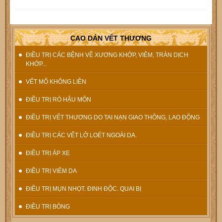
CAO DÁN VẾT THƯƠNG
ĐIỀU TRỊ CÁC BỆNH VỀ XƯƠNG KHỚP, VIÊM, TRÀN DỊCH
KHỚP...
VẾT MỔ KHÔNG LIỀN
ĐIỀU TRỊ RÒ HẬU MÔN
ĐIỀU TRỊ VẾT THƯƠNG DO TAI NẠN GIAO THÔNG, LAO ĐỘNG
ĐIỀU TRỊ CÁC VẾT LỞ LOÉT NGOÀI DA.
ĐIỀU TRỊ ÁP XE
ĐIỀU TRỊ VIÊM DA
ĐIỀU TRỊ MỤN NHỌT. ĐINH ĐỘC. QUAI BỊ
ĐIỀU TRỊ BỎNG