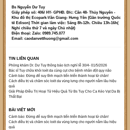
Bs Nguyễn Dư Tuy
Giấy phép số: 406/ HY- GPHĐ. Đ/c: Căn 48- Thủy Nguyên -
Khu đô thị Ecopark-Văn Giang- Hưng Yên (Gần trường Quốc
tế Edison) Thời gian làm việc: Sáng 8h-12h. Chiều 13h-16h(
Nghỉ chiều thứ 7 và ngày Chủ nhật)
Điện thoại: Zalo: 0989.745.077
Email: caodanvetthuong@gmail.com
TIN LIÊN QUAN
Phòng khám Dr. Dư Tuy thông báo lịch nghỉ lễ 30/4- 01/5/2026
Bác sĩ Tuy chữa khỏi loét da cùng cụt cho bệnh nhân đột qụy não
Cảnh báo: Đừng để suy tĩnh mạch tiến triển thành hoại tử chân!
Cách điều trị và chăm sóc loét da vùng lưng cho người nằm lâu hiệu
quả
Giải Pháp Điều Trị Hoại Tử Hiệu Quả Từ Bs Tuy Cho Ca Kéo Vạt Da Bị
Thất Bại
BÀI VIẾT MỚI
Cảnh báo: Đừng để suy tĩnh mạch tiến triển thành hoại tử chân!
Cách điều trị và chăm sóc loét da vùng lưng cho người nằm lâu hiệu
quả