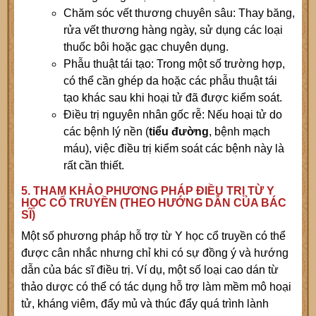
Chăm sóc vết thương chuyên sâu: Thay băng,
rửa vết thương hàng ngày, sử dụng các loại
thuốc bôi hoặc gạc chuyên dụng.
Phẫu thuật tái tạo: Trong một số trường hợp,
có thể cần ghép da hoặc các phẫu thuật tái
tạo khác sau khi hoại tử đã được kiểm soát.
Điều trị nguyên nhân gốc rễ: Nếu hoại tử do
các bệnh lý nền (
tiểu đường
, bệnh mạch
máu), việc điều trị kiểm soát các bệnh này là
rất cần thiết.
5. THAM KHẢO PHƯƠNG PHÁP ĐIỀU TRỊ TỪ Y
HỌC CỔ TRUYỀN (THEO HƯỚNG DẪN CỦA BÁC
SĨ)
Một số phương pháp hỗ trợ từ Y học cổ truyền có thể
được cân nhắc nhưng chỉ khi có sự đồng ý và hướng
dẫn của bác sĩ điều trị. Ví dụ, một số loại cao dán từ
thảo dược có thể có tác dụng hỗ trợ làm mềm mô hoại
tử, kháng viêm, đẩy mủ và thúc đẩy quá trình lành