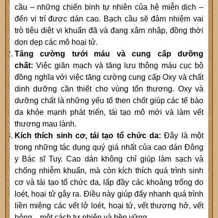
cầu – những chiến binh tự nhiên của hệ miễn dịch –
đến vị trí được dán cao. Bạch cầu sẽ đảm nhiệm vai
trò tiêu diệt vi khuẩn đã và đang xâm nhập, đồng thời
dọn dẹp các mô hoại tử.
Tăng cường tưới máu và cung cấp dưỡng
chất:
Việc giãn mạch và tăng lưu thông máu cục bộ
đồng nghĩa với việc tăng cường cung cấp Oxy và chất
dinh dưỡng cần thiết cho vùng tổn thương. Oxy và
dưỡng chất là những yếu tố then chốt giúp các tế bào
da khỏe mạnh phát triển, tái tạo mô mới và làm vết
thương mau lành.
Kích thích sinh cơ, tái tạo tổ chức da:
Đây là một
trong những tác dụng quý giá nhất của cao dán Đông
y Bác sĩ Tuy. Cao dán không chỉ giúp làm sạch và
chống nhiễm khuẩn, mà còn kích thích quá trình sinh
cơ và tái tạo tổ chức da, lấp đầy các khoảng trống do
loét, hoại tử gây ra. Điều này giúp đẩy nhanh quá trình
liền miệng các vết lở loét, hoại tử, vết thương hở, vết
bỏng... một cách tự nhiên và bền vững.