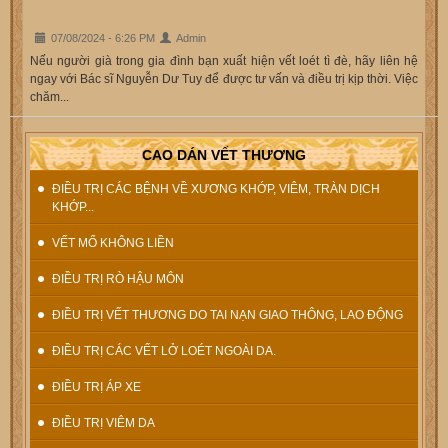
07/08/2024 - 6:26 PM
Admin
Nếu người già trong gia đình bạn xuất hiện vết loét tì đè, hãy liên hệ
ngay với Bác sĩ Nguyễn Dư Tuy để được tư vấn và điều trị kịp thời. Việc
chăm...
CAO DÁN VẾT THƯƠNG
ĐIỀU TRỊ CÁC BỆNH VỀ XƯƠNG KHỚP, VIÊM, TRÀN DỊCH
KHỚP...
VẾT MỔ KHÔNG LIỀN
ĐIỀU TRỊ RÒ HẬU MÔN
ĐIỀU TRỊ VẾT THƯƠNG DO TAI NẠN GIAO THÔNG, LAO ĐỘNG
ĐIỀU TRỊ CÁC VẾT LỞ LOÉT NGOÀI DA.
ĐIỀU TRỊ ÁP XE
ĐIỀU TRỊ VIÊM DA