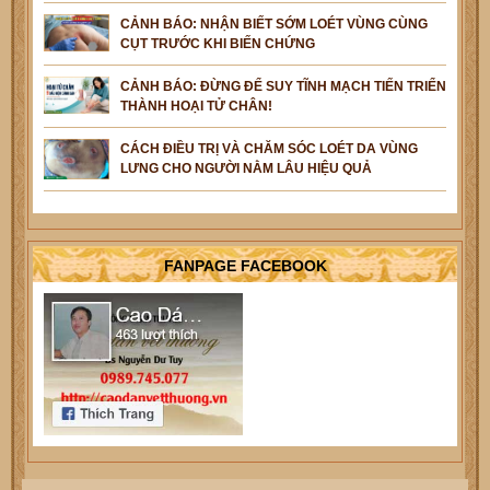
CẢNH BÁO: NHẬN BIẾT SỚM LOÉT VÙNG CÙNG
CỤT TRƯỚC KHI BIẾN CHỨNG
CẢNH BÁO: ĐỪNG ĐỂ SUY TĨNH MẠCH TIẾN TRIỂN
THÀNH HOẠI TỬ CHÂN!
CÁCH ĐIỀU TRỊ VÀ CHĂM SÓC LOÉT DA VÙNG
LƯNG CHO NGƯỜI NẰM LÂU HIỆU QUẢ
FANPAGE FACEBOOK