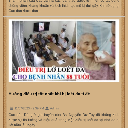
Thành phần của Cao dán là các loại thảo dược tự nhiên có tác dụng
chống viêm, kháng khuẩn và kích thích tạo mô bị đứt gãy. Khi sử dụng,
Cao dán được dán...
Hướng điều trị tốt nhất khi bị loét da tì đè
11/07/2023 - 9:39 PM
Admin
Cao dán Đông Y gia truyền của Bs. Nguyễn Dư Tuy đã khẳng định
được sự tin tưởng và hiệu quả trong việc điều trị loét da tại nhà do bị
liệt nằm lâu ngày....