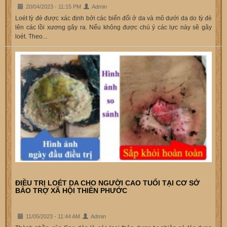
20/04/2023 - 11:15 PM
Admin
Loét tỳ đè được xác định bởi các biến đổi ở da và mô dưới da do tỳ đè
lên các lồi xương gây ra. Nếu không được chú ý các lực này sẽ gây
loét. Theo...
ĐIỀU TRỊ LOÉT DA CHO NGƯỜI CAO TUỔI TẠI CƠ SỞ
BẢO TRỢ XÃ HỘI THIÊN PHƯỚC
11/05/2023 - 11:44 AM
Admin