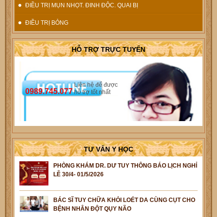
ĐIỀU TRỊ MỤN NHỌT. ĐINH ĐỘC. QUAI BỊ
ĐIỀU TRỊ BỎNG
HỖ TRỢ TRỰC TUYẾN
Liên hệ để được
0989.745.077
hỗ trợ tốt nhất
TƯ VẤN Y HỌC
PHÒNG KHÁM DR. DƯ TUY THÔNG BÁO LỊCH NGHỈ
LỄ 30/4- 01/5/2026
BÁC SĨ TUY CHỮA KHỎI LOÉT DA CÙNG CỤT CHO
BỆNH NHÂN ĐỘT QỤY NÃO