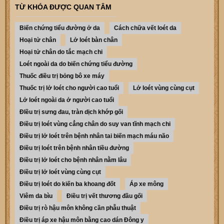
TỪ KHÓA ĐƯỢC QUAN TÂM
Biến chứng tiểu đường ở da
Cách chữa vết loét da
Hoại tử chân
Lở loét bàn chân
Hoại tử chân do tắc mạch chi
Loét ngoài da do biến chứng tiểu đường
Thuốc điều trị bỏng bô xe máy
Thuốc trị lở loét cho người cao tuổi
Lở loét vùng cùng cụt
Lở loét ngoài da ở người cao tuổi
ĐIều trị sưng đau, tràn dịch khớp gối
Điều trị loét vùng cẳng chân do suy van tĩnh mạch chi
Điều trị lở loét trên bệnh nhân tai biến mạch máu não
Điều trị loét trên bệnh nhân tiều đường
Điều trị lở loét cho bệnh nhân nằm lâu
Điều trị lở loét vùng cùng cụt
Điều trị loét do kiến ba khoang đốt
Áp xe mông
Viêm da bìu
Điều trị vết thương đầu gối
Điều trị rò hậu môn không cần phẫu thuật
Điều trị áp xe hậu môn bằng cao dán Đông y