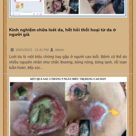
Kinh nghiệm chữa loét da, hết hôi thối hoại tử da ở
người già
10/01/2023 - 11:41 PM
Admin
Loét da là một triệu chứng hay gặp ở người cao tuổi. Bệnh có thể do
nhiều nguyên nhân như chấn thương, bỏng nóng, bỏng lạnh, rối loạn
tuần hoàn, tiếp xúc...