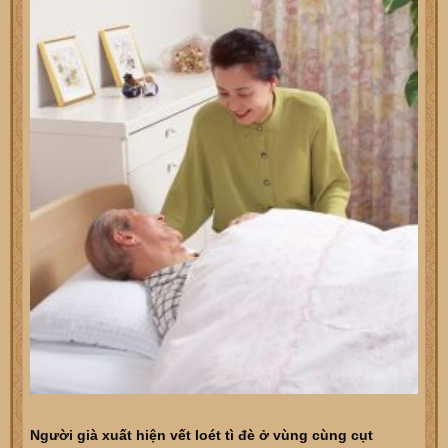
Người già xuất hiện vết loét tì đè ở vùng cùng cụt