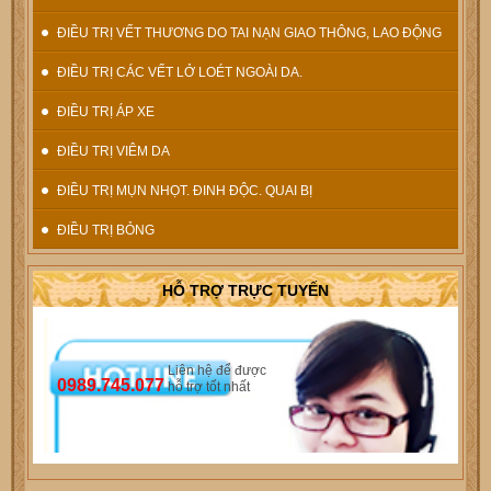
ĐIỀU TRỊ VẾT THƯƠNG DO TAI NẠN GIAO THÔNG, LAO ĐỘNG
ĐIỀU TRỊ CÁC VẾT LỞ LOÉT NGOÀI DA.
ĐIỀU TRỊ ÁP XE
ĐIỀU TRỊ VIÊM DA
ĐIỀU TRỊ MỤN NHỌT. ĐINH ĐỘC. QUAI BỊ
ĐIỀU TRỊ BỎNG
HỖ TRỢ TRỰC TUYẾN
Liên hệ để được
0989.745.077
hỗ trợ tốt nhất