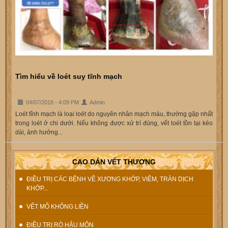
Tìm hiểu về loét suy tĩnh mạch
04/07/2018 - 4:09 PM
Admin
Loét tĩnh mạch là loại loét do nguyên nhân mạch máu, thường gặp nhất
trong loét ở chi dưới. Nếu không được xử trí đúng, vết loét tồn tại kéo
dài, ảnh hưởng...
CAO DÁN VẾT THƯƠNG
ĐIỀU TRỊ CÁC BỆNH VỀ XƯƠNG KHỚP, VIÊM, TRÀN DỊCH
KHỚP...
VẾT MỔ KHÔNG LIỀN
ĐIỀU TRỊ RÒ HẬU MÔN