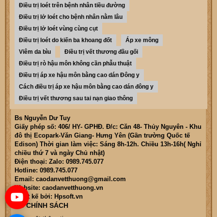
Điều trị loét trên bệnh nhân tiều đường
Điều trị lở loét cho bệnh nhân nằm lâu
Điều trị lở loét vùng cùng cụt
Điều trị loét do kiến ba khoang đốt
Áp xe mông
Viêm da bìu
Điều trị vết thương đầu gối
Điều trị rò hậu môn không cần phẫu thuật
Điều trị áp xe hậu môn bằng cao dán Đông y
Cách điều trị áp xe hậu môn bằng cao dán đông y
Điều trị vết thương sau tai nạn giao thông
Bs Nguyễn Dư Tuy
Giấy phép số: 406/ HY- GPHĐ. Đ/c: Căn 48- Thủy Nguyên - Khu
đô thị Ecopark-Văn Giang- Hưng Yên (Gần trường Quốc tế
Edison) Thời gian làm việc: Sáng 8h-12h. Chiều 13h-16h( Nghỉ
chiều thứ 7 và ngày Chủ nhật)
Điện thoại: Zalo: 0989.745.077
Hotline: 0989.745.077
Email: caodanvetthuong@gmail.com
Website: caodanvetthuong.vn
Thiết kế bởi: Hpsoft.vn
CÁC CHÍNH SÁCH