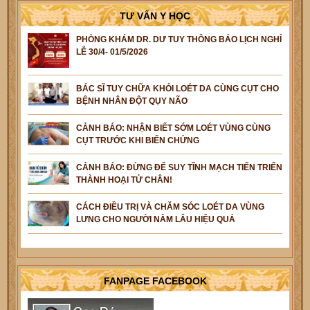
TƯ VẤN Y HỌC
PHÒNG KHÁM DR. DƯ TUY THÔNG BÁO LỊCH NGHỈ
LỄ 30/4- 01/5/2026
BÁC SĨ TUY CHỮA KHỎI LOÉT DA CÙNG CỤT CHO
BỆNH NHÂN ĐỘT QỤY NÃO
CẢNH BÁO: NHẬN BIẾT SỚM LOÉT VÙNG CÙNG
CỤT TRƯỚC KHI BIẾN CHỨNG
CẢNH BÁO: ĐỪNG ĐỂ SUY TĨNH MẠCH TIẾN TRIỂN
THÀNH HOẠI TỬ CHÂN!
CÁCH ĐIỀU TRỊ VÀ CHĂM SÓC LOÉT DA VÙNG
LƯNG CHO NGƯỜI NẰM LÂU HIỆU QUẢ
FANPAGE FACEBOOK