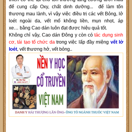
để cung cấp Oxy, chất dinh dưỡng... để làm tổn
thương mau lành, vì vậy việc điều trị các vết Bỏng, lở
loét ngoài da
, vết mổ không liền, mụn nhọt, áp
xe…
bằng
C
ao dán luôn đạt được hiệu quả tốt.
Không chỉ vậy,
Cao dán Đông y
còn có
tác dụng sinh
cơ
, tái tạo tổ chức da
trong việc lấp đầy miệng
vết lở
loét
, vết thương hở, vết bỏng..