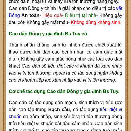
chức da bị hoại tử và thay rửa tổn thương hàng ngày.
Cao dán Đông y
chính là giải pháp cho điều trị các
vết
Bỏng
A
n toàn
-
H
iệu quả
-
Đ
iều trị tại nhà
- K
hông gây
đau xót
- Không gây
mất má
u-
Không dùng kháng sinh.
Cao dán Đông y gia đình Bs Tuy có:
T
hành phần kháng sinh tự nhiên được
chiết xuất từ
thảo dược,
khi dán cao bệnh nhân có cảm giác mát
dịu ( Không gây
cảm
giác nóng như các loại cao dán
khác)
Cao dán sẽ tiêu diệt các vi khuẩn đã xâm nhập
vào vị trí tổn thương, ngoài ra có tác dụng ngăn không
cho vi khuẩn tiếp tục xâm nhập vào vị trí tổn thương.
Cơ chế tác dụng Cao dán Đông y gia đình Bs Tuy.
Cao dán
có tác dụng dãn mạch, kích thích vị
trí được
dán cao
tập trung
B
ạch cầu
,
có tác dụng
tiêu diệt vi
khuẩn
đã xâm nhập, sinh sôi ở vị trí tổn thương đồng
thời tiêu diệt vi khuẩn bắt đầu xâm nhập
.
C
ao dán kích
thích cơ thể tại chỗ tổn thương tăng cường tưới máu