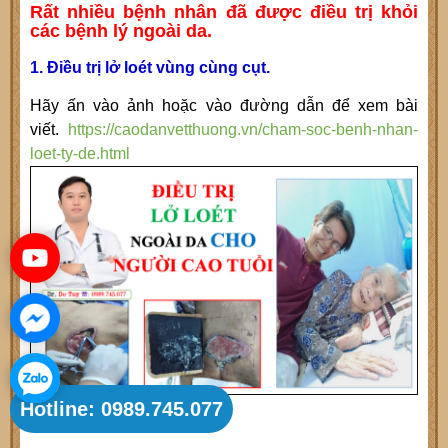
Rất nhiều bệnh nhân đã được điều trị khỏi
các bệnh lý ngoài da.
1. Điều trị lở loét vùng cùng cụt.
Hãy ấn vào ảnh hoặc vào đường dẫn để xem bài
viết.
https://caodanvetthuong.vn/cham-soc-benh-nhan-
loet-ty-de.html
Hotline: 0989.745.077