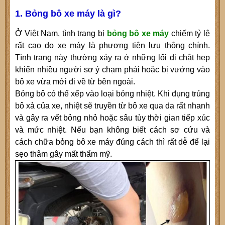
1. Bỏng bô xe máy là gì?
Ở Việt Nam, tình trạng bị
bỏng bô xe máy
chiếm tỷ lệ
rất cao do xe máy là phương tiện lưu thông chính.
Tình trạng này thường xảy ra ở những lối đi chật hẹp
khiến nhiều người sơ ý chạm phải hoặc bị vướng vào
bô xe vừa mới đi về từ bên ngoài.
Bỏng bô có thể xếp vào loại bỏng nhiệt. Khi đụng trúng
bô xả của xe, nhiệt sẽ truyền từ bô xe qua da rất nhanh
và gây ra vết bỏng nhỏ hoặc sâu tùy thời gian tiếp xúc
và mức nhiệt. Nếu bạn không biết cách sơ cứu và
cách chữa bỏng bô xe máy đúng cách thì rất dễ để lại
sẹo thâm gây mất thẩm mỹ.