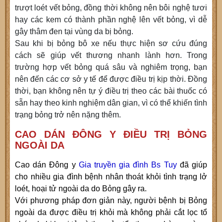
trượt loét vết bỏng, đồng thời không nên bôi nghệ tươi
hay các kem có thành phần nghệ lên vết bỏng, vì dễ
gây thâm đen tại vùng da bị bỏng.
Sau khi bị bỏng bô xe nếu thực hiện sơ cứu đúng
cách sẽ giúp vết thương nhanh lành hơn. Trong
trường hợp vết bỏng quá sâu và nghiêm trọng, bạn
nên đến các cơ sở y tế để được điều trị kịp thời. Đồng
thời, bạn không nên tự ý điều trị theo các bài thuốc có
sẵn hay theo kinh nghiệm dân gian, vì có thể khiến tình
trạng bỏng trở nên nặng thêm.
CAO DÁN ĐÔNG Y ĐIỀU TRỊ BỎNG
NGOÀI DA
Cao dán Đông y
Gia truyền
gia đình Bs Tuy
đã giúp
cho nhiều gia đình bệnh nhân thoát khỏi tình trạng lở
loét, hoại tử ngoài da do Bỏng gây ra.
Với phương pháp đơn giản này, người bệnh bị Bỏng
ngoài da được điều trị khỏi mà không phải cắt lọc tổ