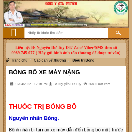
Liên hệ: Bs Nguyễn Dư Tuy ĐT/ Zalo/ Viber/SMS theo số
0989.745.077 ( Hãy gửi hình ảnh tổn thương để được tư vấn)
Trang chủ
Cao dán vết thương
Điều trị Bỏng
BỎNG BÔ XE MÁY NẶNG
16/04/2022 - 12:18 PM
Bs Nguyễn Dư Tuy
2680 Lượt xem
THUỐC TRỊ BỎNG BÔ
Nguyên nhân Bỏng.
Bệnh nhân bị tai nạn xe máy dẫn đến bỏng bô mặt trước 