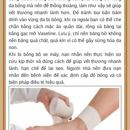
da bỏng mà nên để thông thoáng, làm như vậy sẽ giúp
vết thương nhanh lành hơn. Để tránh bụi bẩn bám
dính vào vùng da bị bỏng, khi ra ngoài bạn có thể che
chắn bằng cách mặc áo quần dài, rộng và băng lại
bằng gạc mỡ Vaseline. Lưu ý, chỉ nên băng hờ không
nên băng quá chặt, quá kín vì có thể gây sừng hóa da
non.
Khi bị bỏng bô xe máy, nạn nhân nên thực hiện sơ
cứu kịp thời và đúng cách để giúp vết thương nhanh
lành, hạn chế để lại sẹo. Người nhà nên đưa nạn
nhân đến bệnh viện để xác định cấp độ bỏng và có
biện pháp điều trị hiệu quả.