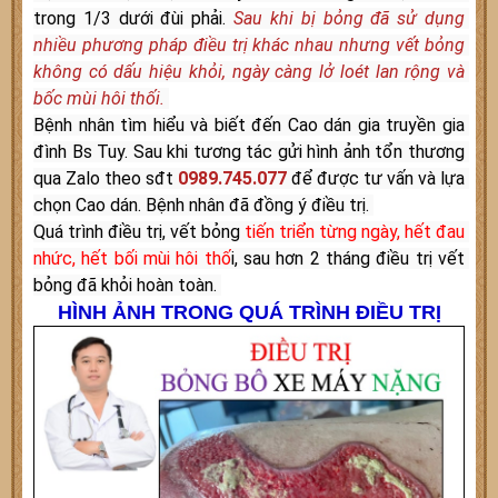
trong 1/3 dưới đùi phải. 
Sau khi bị bỏng đã sử dụng 
nhiều phương pháp điều trị khác nhau nhưng vết bỏng 
không có dấu hiệu khỏi, ngày càng lở loét lan rộng và 
bốc mùi hôi thối. 
Bệnh nhân tìm hiểu và biết đến Cao dán gia truyền gia 
đình Bs Tuy. Sau khi tương tác gửi hình ảnh tổn thương 
qua Zalo theo sđt 
0989.745.077
 để được tư vấn và lựa 
chọn Cao dán. Bệnh nhân đã đồng ý điều trị. 
Quá trình điều trị, vết bỏng 
tiến triển từng ngày, hết đau 
nhức, hết bối mùi hôi thố
i, sau hơn 2 tháng điều trị vết 
bỏng đã khỏi hoàn toàn. 
HÌNH ẢNH TRONG QUÁ TRÌNH ĐIỀU TRỊ