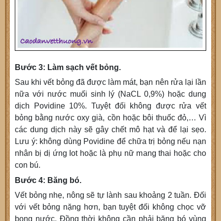
Bước 3: Làm sạch vết bỏng.
Sau khi vết bỏng đã được làm mát, bạn nên rửa lại lần
nữa với nước muối sinh lý (NaCL 0,9%) hoặc dung
dịch Povidine 10%. Tuyệt đối không được rửa vết
bỏng bằng nước oxy già, cồn hoặc bôi thuốc đỏ,… Vì
các dung dịch này sẽ gây chết mô hạt và để lại sẹo.
Lưu ý: không dùng Povidine để chữa trị bỏng nếu nạn
nhân bị dị ứng Iot hoặc là phụ nữ mang thai hoặc cho
con bú.
Bước 4: Băng bó.
Vết bỏng nhẹ, nông sẽ tự lành sau khoảng 2 tuần. Đối
với vết bỏng nặng hơn, bạn tuyệt đối không chọc vỡ
bọng nước. Đồng thời không cần phải băng bó vùng