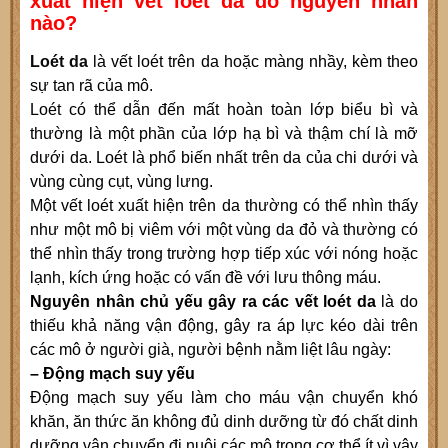
xuất hiện vết loét da do nguyên nhân
nào?
Loét da
là vết loét trên da hoặc màng nhầy, kèm theo
sự tan rã của mô.
Loét có thể dẫn đến mất hoàn toàn lớp biểu bì và
thường là một phần của lớp hạ bì và thậm chí là mỡ
dưới da. Loét là phổ biến nhất trên da của chi dưới và
vùng cùng cụt, vùng lưng.
Một vết loét xuất hiện trên da thường có thể nhìn thấy
như một mô bị viêm với một vùng da đỏ và thường có
thể nhìn thấy trong trường hợp tiếp xúc với nóng hoặc
lạnh, kích ứng hoặc có vấn đề với lưu thông máu.
Nguyên nhân chủ yếu gây ra các vết loét da
là do
thiếu khả năng vận động, gây ra áp lực kéo dài trên
các mô ở người già, người bệnh nằm liệt lâu ngày:
– Động mạch suy yếu
Động mạch suy yếu làm cho máu vận chuyển khó
khăn, ăn thức ăn không đủ dinh dưỡng từ đó chất dinh
dưỡng vận chuyển đi nuôi các mô trong cơ thể ít vì vậy