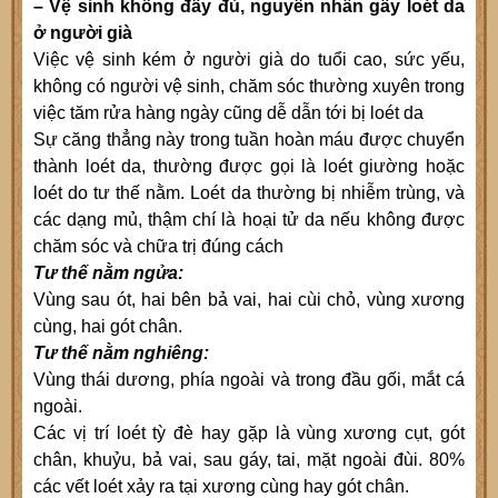
– Vệ sinh không đầy đủ, nguyên nhân gây loét da
ở người già
Việc vệ sinh kém ở người già do tuổi cao, sức yếu,
không có người vệ sinh, chăm sóc thường xuyên trong
việc tăm rửa hàng ngày cũng dễ dẫn tới bị loét da
Sự căng thẳng này trong tuần hoàn máu được chuyển
thành loét da, thường được gọi là loét giường hoặc
loét do tư thế nằm. Loét da thường bị nhiễm trùng, và
các dạng mủ, thậm chí là hoại tử da nếu không được
chăm sóc và chữa trị đúng cách
Tư thế nằm ngửa:
Vùng sau ót, hai bên bả vai, hai cùi chỏ, vùng xương
cùng, hai gót chân.
Tư thế nằm nghiêng:
Vùng thái dương, phía ngoài và trong đầu gối, mắt cá
ngoài.
Các vị trí loét tỳ đè hay gặp là vùng xương cụt, gót
chân, khuỷu, bả vai, sau gáy, tai, mặt ngoài đùi. 80%
các vết loét xảy ra tại xương cùng hay gót chân.