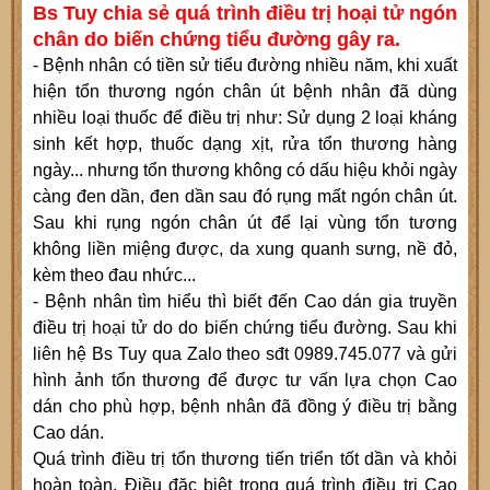
Bs Tuy chia sẻ quá trình điều trị hoại tử ngón
chân do biến chứng tiểu đường gây ra.
- Bệnh nhân có tiền sử tiểu đường nhiều năm, khi xuất
hiện tổn thương ngón chân út bệnh nhân đã dùng
nhiều loại thuốc để điều trị như: Sử dụng 2 loại kháng
sinh kết hợp, thuốc dạng xịt, rửa tổn thương hàng
ngày... nhưng tổn thương không có dấu hiệu khỏi ngày
càng đen dần, đen dần sau đó rụng mất ngón chân út.
Sau khi rụng ngón chân út để lại vùng tổn tương
không liền miệng được, da xung quanh sưng, nề đỏ,
kèm theo đau nhức...
- Bệnh nhân tìm hiểu thì biết đến Cao dán gia truyền
điều trị
hoại tử
do do biến chứng tiểu đường. Sau khi
liên hệ Bs Tuy qua Zalo theo sđt 0989.745.077 và gửi
hình ảnh tổn thương để được tư vấn lựa chọn Cao
dán cho phù hợp, bệnh nhân đã đồng ý điều trị bằng
Cao dán.
Quá trình điều trị tổn thương tiến triển tốt dần và khỏi
hoàn toàn. Điều đặc biệt trong quá trình điều trị Cao