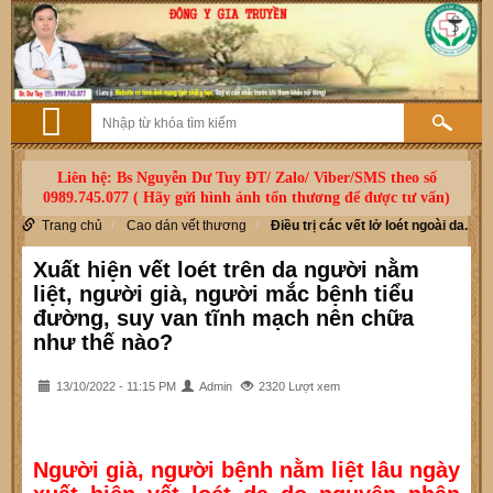
Liên hệ: Bs Nguyễn Dư Tuy ĐT/ Zalo/ Viber/SMS theo số
0989.745.077 ( Hãy gửi hình ảnh tổn thương để được tư vấn)
Trang chủ
Cao dán vết thương
Điều trị các vết lở loét ngoài da.
Xuất hiện vết loét trên da người nằm
liệt, người già, người mắc bệnh tiểu
đường, suy van tĩnh mạch nên chữa
như thế nào?
13/10/2022 - 11:15 PM
Admin
2320 Lượt xem
Người già, người bệnh nằm liệt lâu ngày