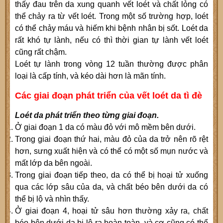
thấy đau trên da xung quanh vết loét và chất lỏng có
thể chảy ra từ vết loét. Trong một số trường hợp, loét
có thể chảy máu và hiếm khi bệnh nhân bị sốt. Loét da
rất khó tự lành, nếu có thì thời gian tự lành vết loét
cũng rất chậm.
Loét tự lành trong vòng 12 tuần thường được phân
loại là cấp tính, và kéo dài hơn là mãn tính.
Các giai đoạn phát triển của vết loét da tì đè
Loét da phát triển theo từng giai đoạn.
Ở giai đoạn 1 da có màu đỏ với mô mềm bên dưới.
Trong giai đoạn thứ hai, màu đỏ của da trở nên rõ rệt
hơn, sưng xuất hiện và có thể có một số mụn nước và
mất lớp da bên ngoài.
Trong giai đoạn tiếp theo, da có thể bị hoại tử xuống
qua các lớp sâu của da, và chất béo bên dưới da có
thể bị lộ và nhìn thấy.
Ở giai đoạn 4, hoại tử sâu hơn thường xảy ra, chất
béo bên dưới da bị lộ ra hoàn toàn, và cơ cũng có thể