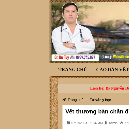
TRANG CHỦ
CAO DÁN VẾ
Liên hệ: Bs Nguyễn Dư
Trang chủ
Tư vấn y học
Vết thương bàn chân đi
07/07/2023 - 10:47 AM
Admin
77