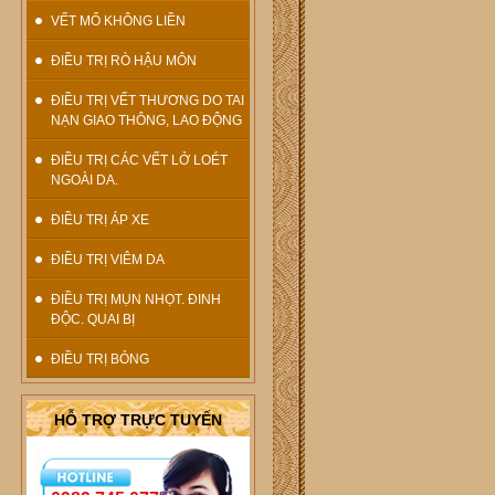
VẾT MỔ KHÔNG LIỀN
ĐIỀU TRỊ RÒ HẬU MÔN
ĐIỀU TRỊ VẾT THƯƠNG DO TAI
NẠN GIAO THÔNG, LAO ĐỘNG
ĐIỀU TRỊ CÁC VẾT LỞ LOÉT
NGOÀI DA.
ĐIỀU TRỊ ÁP XE
ĐIỀU TRỊ VIÊM DA
ĐIỀU TRỊ MỤN NHỌT. ĐINH
ĐỘC. QUAI BỊ
ĐIỀU TRỊ BỎNG
HỖ TRỢ TRỰC TUYẾN