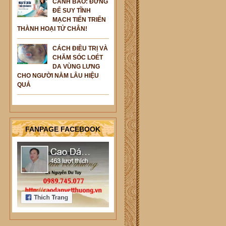
CẢNH BÁO: ĐỪNG
ĐỂ SUY TĨNH
MẠCH TIẾN TRIỂN
THÀNH HOẠI TỬ CHÂN!
CÁCH ĐIỀU TRỊ VÀ
CHĂM SÓC LOÉT
DA VÙNG LƯNG
CHO NGƯỜI NẰM LÂU HIỆU
QUẢ
FANPAGE FACEBOOK