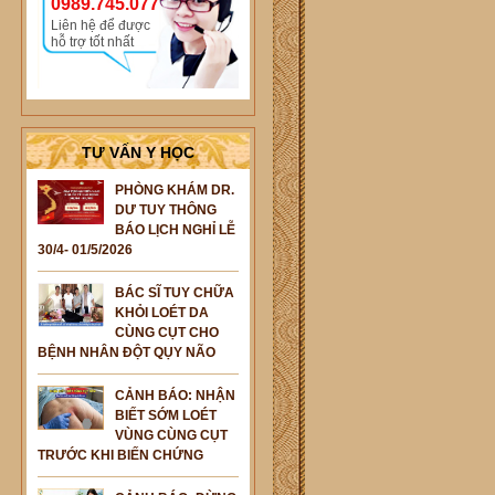
0989.745.077
Liên hệ để được
hỗ trợ tốt nhất
TƯ VẤN Y HỌC
PHÒNG KHÁM DR.
DƯ TUY THÔNG
BÁO LỊCH NGHỈ LỄ
30/4- 01/5/2026
BÁC SĨ TUY CHỮA
KHỎI LOÉT DA
CÙNG CỤT CHO
BỆNH NHÂN ĐỘT QỤY NÃO
CẢNH BÁO: NHẬN
BIẾT SỚM LOÉT
VÙNG CÙNG CỤT
TRƯỚC KHI BIẾN CHỨNG