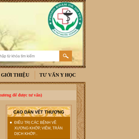
GIỚI THIỆU
TƯ VẤN Y HỌC
thương để được tư vấn)
CAO DÁN VẾT THƯƠNG
ĐIỀU TRỊ CÁC BỆNH VỀ
XƯƠNG KHỚP, VIÊM, TRÀN
DỊCH KHỚP...