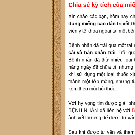
Chia sẻ kỳ tích của mi
Xin chào các bạn, hôm nay ch
dụng miếng cao dán trị vết 
viên y tế khoa ngoại tại một bệ
Bệnh nhân đã trải qua một tai
cái và bàn chân trái
. Trải q
Bệnh nhân đã thử nhiều loại t
hàng ngày để chữa trị, nhưng 
khi sử dụng một loại thuốc x
thành một lớp màng, nhưng từ 
kèm theo mùi hôi thối...
Với hy vọng tìm được giải ph
BỆNH NHÂN đã liên hệ với
B
ảnh vết thương để được tư vấn
Sau khi được tư vấn và tham 