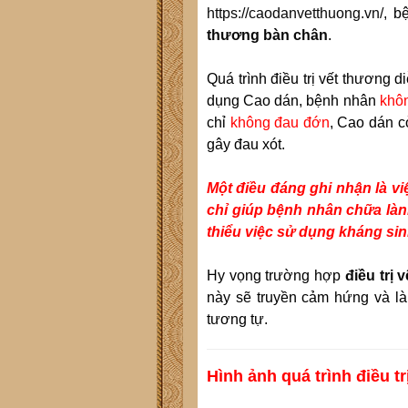
https://caodanvetthuong.vn/
, b
thương bàn chân
.
Quá trình điều trị vết thương di
dụng Cao dán, bệnh nhân
khô
chỉ
không đau đớn
, Cao dán c
gây đau xót.
Một điều đáng ghi nhận là v
chỉ giúp bệnh nhân chữa làn
thiểu việc sử dụng kháng si
Hy vọng trường hợp
điều trị
này sẽ truyền cảm hứng và là
tương tự.
Hình ảnh quá trình điều 