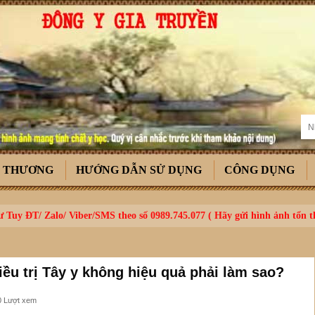
T THƯƠNG
HƯỚNG DẪN SỬ DỤNG
CÔNG DỤNG
 Tuy ĐT/ Zalo/ Viber/SMS theo số 0989.745.077 ( Hãy gửi hình ảnh tổn 
ều trị Tây y không hiệu quả phải làm sao?
0 Lượt xem