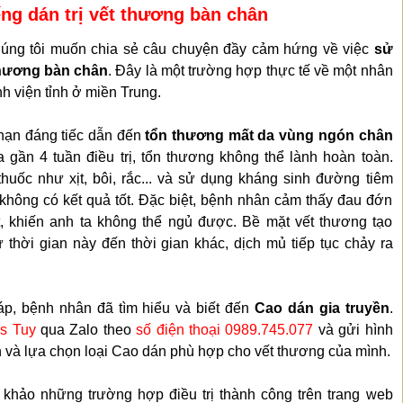
ếng dán trị vết thương bàn chân
úng tôi muốn chia sẻ câu chuyện đầy cảm hứng về việc
sử
thương bàn chân
. Đây là một trường hợp thực tế về một nhân
nh viện tỉnh ở miền Trung.
 nạn đáng tiếc dẫn đến
tổn thương mất da vùng ngón chân
ua gần 4 tuần điều trị, tổn thương không thể lành hoàn toàn.
huốc như xịt, bôi, rắc... và sử dụng kháng sinh đường tiêm
không có kết quả tốt. Đặc biệt, bệnh nhân cảm thấy đau đớn
ịt, khiến anh ta không thể ngủ được. Bề mặt vết thương tạo
thời gian này đến thời gian khác, dịch mủ tiếp tục chảy ra
áp, bệnh nhân đã tìm hiểu và biết đến
Cao dán gia truyền
.
s Tuy
qua Zalo theo
số điện thoại 0989.745.077
và gửi hình
 và lựa chọn loại Cao dán phù hợp cho vết thương của mình.
khảo những trường hợp điều trị thành công trên trang web