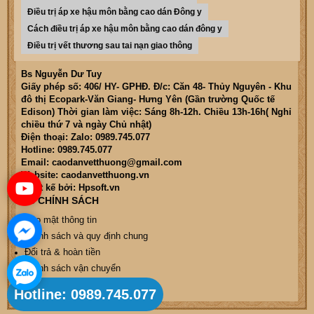
Điều trị áp xe hậu môn bằng cao dán Đông y
Cách điều trị áp xe hậu môn bằng cao dán đông y
Điều trị vết thương sau tai nạn giao thông
Bs Nguyễn Dư Tuy
Giấy phép số: 406/ HY- GPHĐ. Đ/c: Căn 48- Thủy Nguyên - Khu
đô thị Ecopark-Văn Giang- Hưng Yên (Gần trường Quốc tế
Edison) Thời gian làm việc: Sáng 8h-12h. Chiều 13h-16h( Nghỉ
chiều thứ 7 và ngày Chủ nhật)
Điện thoại: Zalo: 0989.745.077
Hotline: 0989.745.077
Email: caodanvetthuong@gmail.com
Website: caodanvetthuong.vn
Thiết kế bởi: Hpsoft.vn
CÁC CHÍNH SÁCH
Bảo mật thông tin
Chính sách và quy định chung
Đổi trả & hoàn tiền
Chính sách vận chuyển
Hình thức thanh toán
Hotline: 0989.745.077