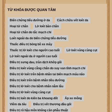
TỪ KHÓA ĐƯỢC QUAN TÂM
Biến chứng tiểu đường ở da
Cách chữa vết loét da
Hoại tử chân
Lở loét bàn chân
Hoại tử chân do tắc mạch chi
Loét ngoài da do biến chứng tiểu đường
Thuốc điều trị bỏng bô xe máy
Thuốc trị lở loét cho người cao tuổi
Lở loét vùng cùng cụt
Lở loét ngoài da ở người cao tuổi
ĐIều trị sưng đau, tràn dịch khớp gối
Điều trị loét vùng cẳng chân do suy van tĩnh mạch chi
Điều trị lở loét trên bệnh nhân tai biến mạch máu não
Điều trị loét trên bệnh nhân tiều đường
Điều trị lở loét cho bệnh nhân nằm lâu
Điều trị lở loét vùng cùng cụt
Điều trị loét do kiến ba khoang đốt
Áp xe mông
Viêm da bìu
Điều trị vết thương đầu gối
Điều trị rò hậu môn không cần phẫu thuật