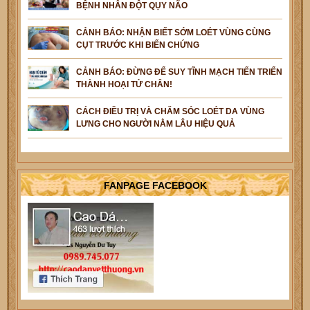
BỆNH NHÂN ĐỘT QỤY NÃO
CẢNH BÁO: NHẬN BIẾT SỚM LOÉT VÙNG CÙNG
CỤT TRƯỚC KHI BIẾN CHỨNG
CẢNH BÁO: ĐỪNG ĐỂ SUY TĨNH MẠCH TIẾN TRIỂN
THÀNH HOẠI TỬ CHÂN!
CÁCH ĐIỀU TRỊ VÀ CHĂM SÓC LOÉT DA VÙNG
LƯNG CHO NGƯỜI NẰM LÂU HIỆU QUẢ
FANPAGE FACEBOOK