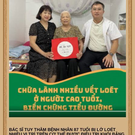
BÁC SĨ TUY THĂM BỆNH NHÂN 87 TUỔI BỊ LỞ LOÉT
NHIỀU VỊ TRÍ TRÊN CƠ THỂ ĐƯỢC ĐIỀU TRỊ KHỎI BẰNG