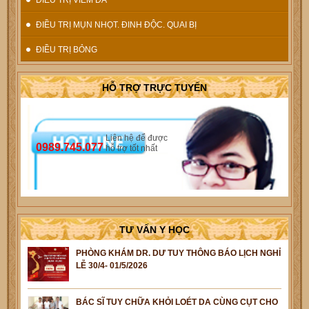
ĐIỀU TRỊ MỤN NHỌT. ĐINH ĐỘC. QUAI BỊ
ĐIỀU TRỊ BỎNG
HỖ TRỢ TRỰC TUYẾN
Liên hệ để được
0989.745.077
hỗ trợ tốt nhất
TƯ VẤN Y HỌC
PHÒNG KHÁM DR. DƯ TUY THÔNG BÁO LỊCH NGHỈ
LỄ 30/4- 01/5/2026
BÁC SĨ TUY CHỮA KHỎI LOÉT DA CÙNG CỤT CHO