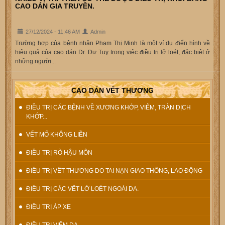
CAO DÁN GIA TRUYỀN.
27/12/2024 - 11:46 AM
Admin
Trường hợp của bệnh nhân Phạm Thị Minh là một ví dụ điển hình về
hiệu quả của cao dán Dr. Dư Tuy trong việc điều trị lở loét, đặc biệt ở
những người...
CAO DÁN VẾT THƯƠNG
ĐIỀU TRỊ CÁC BỆNH VỀ XƯƠNG KHỚP, VIÊM, TRÀN DỊCH
KHỚP...
VẾT MỔ KHÔNG LIỀN
ĐIỀU TRỊ RÒ HẬU MÔN
ĐIỀU TRỊ VẾT THƯƠNG DO TAI NẠN GIAO THÔNG, LAO ĐỘNG
ĐIỀU TRỊ CÁC VẾT LỞ LOÉT NGOÀI DA.
ĐIỀU TRỊ ÁP XE
ĐIỀU TRỊ VIÊM DA