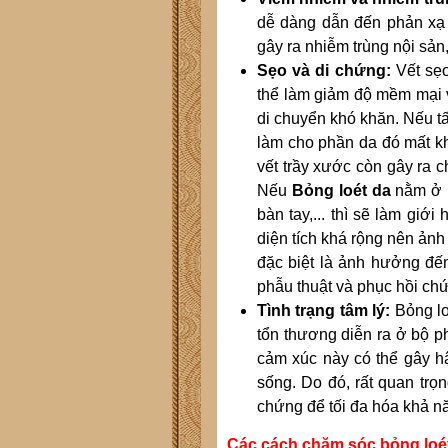
dễ dàng dẫn đến phản xạ v
gây ra nhiễm trùng nội sản
Sẹo và di chứng:
Vết sẹo
thể làm giảm độ mềm mại v
di chuyển khó khăn. Nếu tấ
làm cho phần da đó mất kh
vết trầy xước còn gây ra c
Nếu
Bỏng loét da
nằm ở n
bàn tay,... thì sẽ làm giớ
diện tích khá rộng nên ảnh
đặc biệt là ảnh hưởng đến
phẫu thuật và phục hồi ch
Tình trạng tâm lý:
Bỏng lo
tổn thương diễn ra ở bộ p
cảm xúc này có thể gây h
sống. Do đó, rất quan trọn
chứng để tối đa hóa khả nă
Các cách chăm sóc bỏng loé