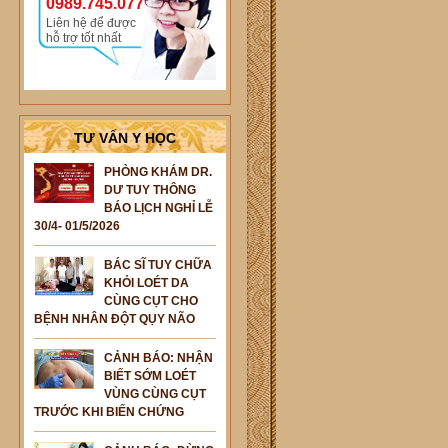
0989.745.077
Liên hệ để được
hỗ trợ tốt nhất
TƯ VẤN Y HỌC
PHÒNG KHÁM DR.
DƯ TUY THÔNG
BÁO LỊCH NGHỈ LỄ
30/4- 01/5/2026
BÁC SĨ TUY CHỮA
KHỎI LOÉT DA
CÙNG CỤT CHO
BỆNH NHÂN ĐỘT QỤY NÃO
CẢNH BÁO: NHẬN
BIẾT SỚM LOÉT
VÙNG CÙNG CỤT
TRƯỚC KHI BIẾN CHỨNG