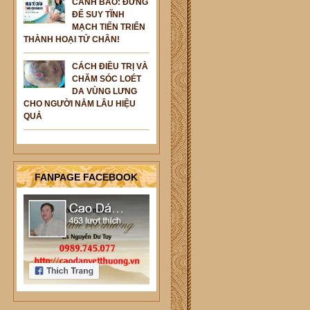
CẢNH BÁO: ĐỪNG
ĐỂ SUY TĨNH
MẠCH TIẾN TRIỂN
THÀNH HOẠI TỬ CHÂN!
CÁCH ĐIỀU TRỊ VÀ
CHĂM SÓC LOÉT
DA VÙNG LƯNG
CHO NGƯỜI NẰM LÂU HIỆU
QUẢ
FANPAGE FACEBOOK