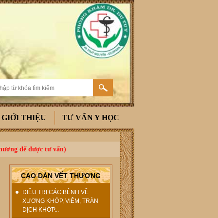
GIỚI THIỆU
TƯ VẤN Y HỌC
thương để được tư vấn)
CAO DÁN VẾT THƯƠNG
ĐIỀU TRỊ CÁC BỆNH VỀ
XƯƠNG KHỚP, VIÊM, TRÀN
DỊCH KHỚP...