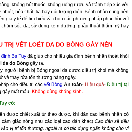
hàng, không hút thuốc, không uống rượu và tránh tiếp xúc với
 nhiệt, hóa chất, tia hay đối tượng điện. Bệnh nhân cũng nên
n gia y tế để tìm hiểu và chọn
các phương pháp phục hồi vết
ư chăm sóc da, sử dụng kem dưỡng, phẫu thuật thẩm mỹ hay
U TRỊ VẾT LOÉT DA DO BỎNG GÂY NÊN
 đình Bs Tuy
đã giúp cho nhiều gia đình bệnh nhân thoát khỏi
oài da do Bỏng
gây ra.
, người bệnh bị Bỏng ngoài da được điều trị khỏi mà không
 tử và thay rửa tổn thương hàng ngày.
 pháp cho
điều trị các
vết Bỏng
A
n toàn
-
H
iệu quả
-
Đ
iều trị tại
g gây
mất má
u-
Không dùng kháng sinh.
Tuy có:
hiên được
chiết xuất từ thảo dược,
khi dán cao bệnh nhân có
y
cảm
giác nóng như các loại cao dán khác)
Cao dán sẽ tiêu
vào vị trí tổn thương, ngoài ra có tác dụng ngăn không cho vi