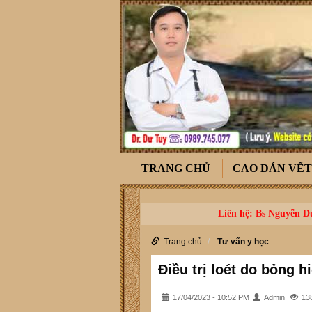
TRANG CHỦ
CAO DÁN VẾ
Liên hệ: Bs Nguyễn Dư
Trang chủ
Tư vấn y học
Điều trị loét do bỏng 
17/04/2023 - 10:52 PM
Admin
13