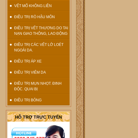
VẾT MỔ KHÔNG LIỀN
ĐIỀU TRỊ RÒ HẬU MÔN
ĐIỀU TRỊ VẾT THƯƠNG DO TAI
NẠN GIAO THÔNG, LAO ĐỘNG
ĐIỀU TRỊ CÁC VẾT LỞ LOÉT
NGOÀI DA.
ĐIỀU TRỊ ÁP XE
ĐIỀU TRỊ VIÊM DA
ĐIỀU TRỊ MỤN NHỌT. ĐINH
ĐỘC. QUAI BỊ
ĐIỀU TRỊ BỎNG
HỖ TRỢ TRỰC TUYẾN