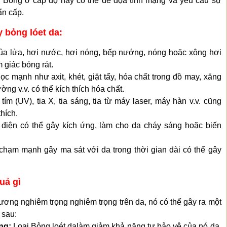
. Bỏng ở cấp độ này có thể đe dọa tính mạng và yêu cầu sự
ẩn cấp.
 bỏng lóet da:
ủa lửa, hơi nước, hơi nóng, bếp nướng, nóng hoặc xông hơi
 giác bỏng rát.
c mạnh như axit, khét, giặt tẩy, hóa chất trong đồ may, xăng
ờng v.v. có thể kích thích hóa chất.
ím (UV), tia X, tia sáng, tia từ máy laser, máy hàn v.v. cũng
thích.
điện có thể gây kích ứng, làm cho da cháy sáng hoặc biến
hạm mạnh gây ma sát với da trong thời gian dài có thể gây
uả gì
hương nghiêm trọng nghiêm trọng trên da, nó có thể gây ra một
 sau:
ùng:
Loại Bỏng loét dalàm giảm khả năng tự bảo vệ của nó da,