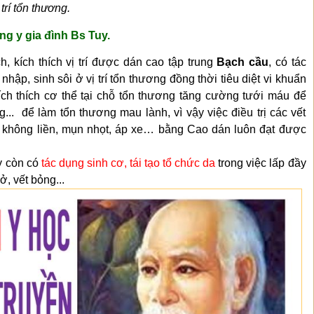
trí tổn thương.
g y gia đình Bs Tuy.
, kích thích vị
trí được dán cao
tập trung
B
ạch cầu
,
có tác
nhập, sinh sôi ở vị trí tổn thương đồng thời tiêu diệt vi khuẩn
ích thích cơ thể tại chỗ tổn thương tăng cường tưới máu để
... để làm tổn thương mau lành, vì vậy việc điều trị các vết
ổ không liền, mụn nhọt, áp xe…
bằng
C
ao dán luôn đạt được
y
còn có
tác dụng sinh cơ
, tái tạo tổ chức da
trong việc lấp đầy
ở, vết bỏng...