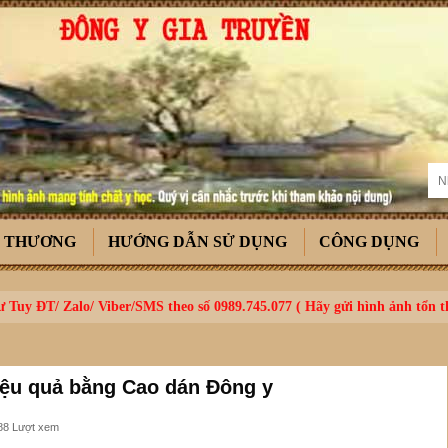
T THƯƠNG
HƯỚNG DẪN SỬ DỤNG
CÔNG DỤNG
 Tuy ĐT/ Zalo/ Viber/SMS theo số 0989.745.077 ( Hãy gửi hình ảnh tổn 
hiệu quả bằng Cao dán Đông y
88 Lượt xem