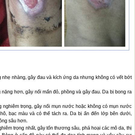
:
 nhẹ nhàng, gây đau và kích ứng da nhưng không có vết bớt
 nặng hơn, gây nổi mẩn đỏ, phồng và gây đau. Da bị bong ra
g nghiêm trọng, gây nổi mụn nước hoặc không có mụn nước
hô, bạc màu và có thể tách ra. Da bị ẩn đến lớp bên dưới,
ỏng sâu hơn.
hiêm trọng nhất, gây tổn thương sâu, phá hoại các mô da, thị