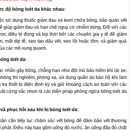
ức độ bỏng loét da khác nhau:
việc sử dụng thuốc giảm đau và kem chữa bỏng, bảo quản vết
ể giúp giảm đau và hạn chế nguy cơ nhiễm trùng. Đối với các
c điều trị đúng và kịp thời bởi các chuyên gia y tế để giảm
, mất dịp tễ, sẹo tạo dấu vết, sẹo lồi hoặc lõm, và giảm quá
 của các mô xung quanh.
ỏng loét da:
tác nhân gây bỏng, chẳng hạn như đội mũ bảo hiểm khi lái xe,
phòng thí nghiệm, phòng xạ, sử dụng quần áo bảo hộ khi làm
m tra thiết bị điện định kỳ và giữ khoảng cách an toàn với các
c vật cứng sắc nhọn là các biện pháp phòng ngừa bỏng loét da
.
 phục hồi sau khi bị bỏng loét da:
nhân cần tiếp tục chăm sóc vết bỏng để đảm bảo vết thương
i phát. Điều này bao gồm uống đủ nước, ăn uống đầy đủ chất