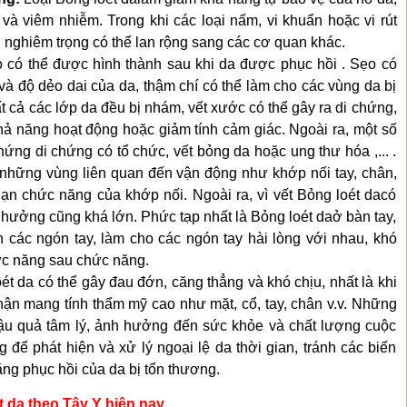
à viêm nhiễm. Trong khi các loại nấm, vi khuẩn hoặc vi rút
, nghiêm trọng có thể lan rộng sang các cơ quan khác.
 có thể được hình thành sau khi da được phục hồi . Sẹo có
à độ dẻo dai của da, thậm chí có thể làm cho các vùng da bị
t cả các lớp da đều bị nhám, vết xước có thể gây ra di chứng,
ả năng hoạt động hoặc giảm tính cảm giác. Ngoài ra, một số
hứng di chứng có tổ chức, vết bỏng da hoặc ung thư hóa ,... .
hững vùng liên quan đến vận động như khớp nối tay, chân,
i hạn chức năng của khớp nối. Ngoài ra, vì vết Bỏng loét dacó
 hưởng cũng khá lớn. Phức tạp nhất là Bỏng loét daở bàn tay,
 các ngón tay, làm cho các ngón tay hài lòng với nhau, khó
ức năng sau chức năng.
ét da có thể gây đau đớn, căng thẳng và khó chịu, nhất là khi
hận mang tính thẩm mỹ cao như mặt, cổ, tay, chân v.v. Những
ậu quả tâm lý, ảnh hưởng đến sức khỏe và chất lượng cuộc
g để phát hiện và xử lý ngoại lệ da thời gian, tránh các biến
ng phục hồi của da bị tổn thương.
t da theo Tây Y hiện nay