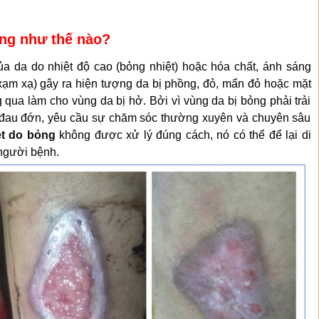
rạng như thế nào?
a da do nhiệt độ cao (bỏng nhiệt) hoặc hóa chất, ánh sáng
 xạm xạ) gây ra hiện tượng da bị phồng, đỏ, mẩn đỏ hoặc mặt
 qua làm cho vùng da bị hở. Bởi vì vùng da bị bỏng phải trải
ỳ đau đớn, yêu cầu sự chăm sóc thường xuyên và chuyên sâu
ét do bỏng
không được xử lý đúng cách, nó có thể để lại di
người bệnh.