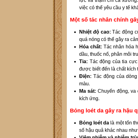
lực và thậm chí cả xương
việc có thể yêu cầu y tế kh
Một số tác nhân chính gây
Nhiệt độ cao:
Tác động c
quá nóng có thể gây ra cảm
Hóa chất:
Tác nhân hóa họ
dầu, thuốc nổ, phân môi trư
Tia:
Tác động của tia cực t
được biết đến là chất kích 
Điện:
Tác động của dòng 
màu.
Ma sát:
Chuyển động, va c
kích ứng.
Bỏng loét da gây ra hậu q
Bỏng loét da
là một tổn t
số hậu quả khác nhau như
Viêm nhiễm và nhiễm tr