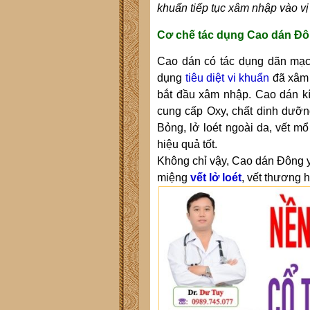
khuẩn tiếp tục xâm nhập vào vị 
Cơ chế tác dụng Cao dán Đôn
Cao dán
có tác dụng dãn mạch
dụng
tiêu diệt vi khuẩn
đã xâm 
bắt đầu xâm nhập
.
C
ao dán k
cung cấp Oxy, chất dinh dưỡng
Bỏng, lở loét ngoài da
, vết m
hiệu quả tốt.
Không chỉ vậy,
Cao dán Đông 
miệng
vết lở loét
, vết thương h