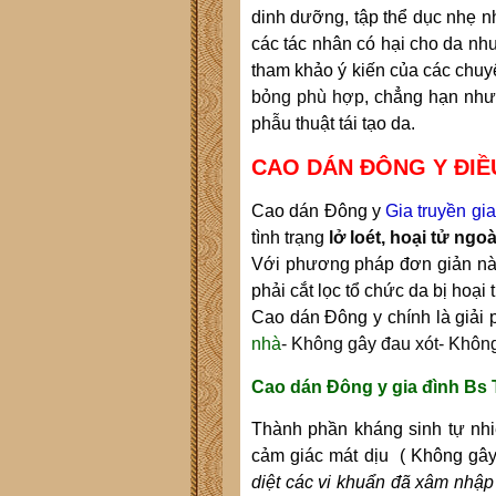
dinh dưỡng, tập thể dục nhẹ n
các tác nhân có hại cho da như
tham khảo ý kiến của các chuyê
bỏng phù hợp
, chẳng hạn nh
phẫu thuật tái tạo da.
CAO DÁN ĐÔNG Y ĐIỀ
Cao dán Đông y
Gia truyền
gia
tình trạng
lở loét, hoại tử ng
Với phương pháp đơn giản này
phải cắt lọc tổ chức da bị hoại
Cao dán Đông y
chính là giải
nhà
- K
hông gây đau xót
- Khôn
Cao dán Đông y gia đình Bs 
T
hành phần kháng sinh tự n
cảm giác mát dịu ( Không gâ
diệt các vi khuẩn đã xâm nhập 