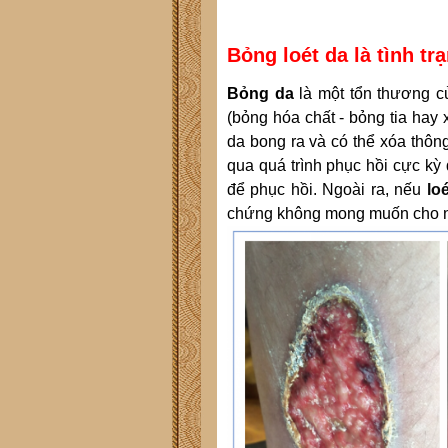
Bỏng loét da là tình t
Bỏng da
là một tổn thương củ
(bỏng hóa chất - bỏng tia hay
da bong ra và có thể xóa thông
qua quá trình phục hồi cực k
để phục hồi. Ngoài ra, nếu
lo
chứng không mong muốn cho 