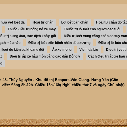
hữa vết loét da
Hoại tử chân
Lở loét bàn chân
Hoại tử chân do tắ
Thuốc điều trị bỏng bô xe máy
Thuốc trị lở loét cho người cao tuổi
Iều trị sưng đau, tràn dịch khớp gối
Điều trị loét vùng cẳng chân do suy van
 mạch máu não
Điều trị loét trên bệnh nhân tiều đường
Điều trị lở loét 
rị loét do kiến ba khoang đốt
Áp xe mông
Viêm da bìu
Điều trị vết 
ật
Điều trị áp xe hậu môn bằng cao dán Đông y
Cách điều trị áp xe hậu
ng
ăn 48- Thủy Nguyên - Khu đô thị Ecopark-Văn Giang- Hưng Yên (Gần
 việc: Sáng 8h-12h. Chiều 13h-16h( Nghỉ chiều thứ 7 và ngày Chủ nhật)