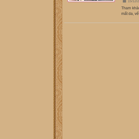
15/12/
Tham khảo 
mất da, vế