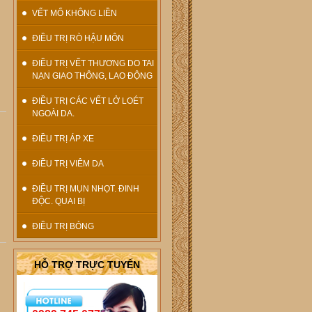
VẾT MỔ KHÔNG LIỀN
ĐIỀU TRỊ RÒ HẬU MÔN
ĐIỀU TRỊ VẾT THƯƠNG DO TAI
NẠN GIAO THÔNG, LAO ĐỘNG
ĐIỀU TRỊ CÁC VẾT LỞ LOÉT
NGOÀI DA.
ĐIỀU TRỊ ÁP XE
ĐIỀU TRỊ VIÊM DA
ĐIỀU TRỊ MỤN NHỌT. ĐINH
ĐỘC. QUAI BỊ
ĐIỀU TRỊ BỎNG
HỖ TRỢ TRỰC TUYẾN