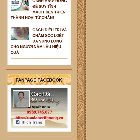
CẢNH BÁO: ĐỪNG
ĐỂ SUY TĨNH
MẠCH TIẾN TRIỂN
THÀNH HOẠI TỬ CHÂN!
CÁCH ĐIỀU TRỊ VÀ
CHĂM SÓC LOÉT
DA VÙNG LƯNG
CHO NGƯỜI NẰM LÂU HIỆU
QUẢ
FANPAGE FACEBOOK