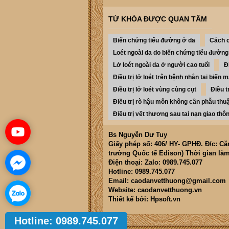
TỪ KHÓA ĐƯỢC QUAN TÂM
Biến chứng tiểu đường ở da
Cách c
Loét ngoài da do biến chứng tiểu đường
Lở loét ngoài da ở người cao tuổi
Đ
Điều trị lở loét trên bệnh nhân tai biến
Điều trị lở loét vùng cùng cụt
Điều t
Điều trị rò hậu môn không cần phẫu thu
Điều trị vết thương sau tai nạn giao thô
Bs Nguyễn Dư Tuy
Giấy phép số: 406/ HY- GPHĐ. Đ/c: C
trường Quốc tế Edison) Thời gian làm
Điện thoại: Zalo: 0989.745.077
Hotline: 0989.745.077
Email: caodanvetthuong@gmail.com
Website: caodanvetthuong.vn
Thiết kế bởi: Hpsoft.vn
Hotline: 0989.745.077