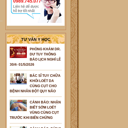
0989.745.077
Liên hệ để được
hỗ trợ tốt nhất
TƯ VẤN Y HỌC
PHÒNG KHÁM DR.
DƯ TUY THÔNG
BÁO LỊCH NGHỈ LỄ
30/4- 01/5/2026
BÁC SĨ TUY CHỮA
KHỎI LOÉT DA
CÙNG CỤT CHO
BỆNH NHÂN ĐỘT QỤY NÃO
CẢNH BÁO: NHẬN
BIẾT SỚM LOÉT
VÙNG CÙNG CỤT
TRƯỚC KHI BIẾN CHỨNG