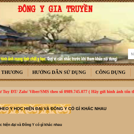
T THƯƠNG
HƯỚNG DẪN SỬ DỤNG
CÔNG DỤNG
 Tuy ĐT/ Zalo/ Viber/SMS theo số 0989.745.077 ( Hãy gửi hình ảnh tổn 
THEO Y HỌC HIỆN ĐẠI VÀ ĐÔNG Y CÓ GÌ KHÁC NHAU
học hiện đại và Đông Y có gì khác nhau