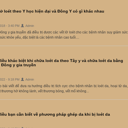
 lở loét theo Y học hiện đại và Đông Y có gì khác nhau
2018 - 3:40 PM
Admin
ng y gia truyền đã điều trị được các vết lở loét cho các bệnh nhân suy giảm sức
sức khỏe yếu, đặc biệt là các bệnh nhân cao tuổi....
ều khác biệt khi chữa loét da theo Tây y và chữa loét da bằng
 Đông y gia truyền
2022 - 9:18 PM
Admin
bài viết để đưa ra hướng điều trị tích cực cho bệnh nhân bị loét da, hoại tử da,
t thương hở không lành, vết thương bỏng, vết mổ không...
iều bạn cần biết về phương pháp ghép da khi bị loét da