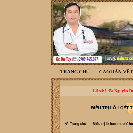
TRANG CHỦ
CAO DÁN VẾ
Liên hệ: Bs Nguyễn Dư
ĐIỀU TRỊ LỞ LOÉT 
Trang chủ
Điều trị lở loét theo Y 