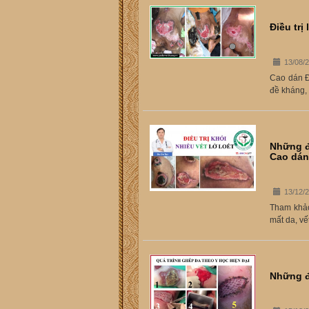
Điều trị
13/08/
Cao dán Đô
đề kháng, 
Những đi
Cao dán
13/12/
Tham khảo 
mất da, vế
Những đ