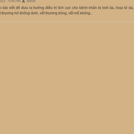
2022 - 9:40 PM
Admin
bài viết để đưa ra hướng điều trị tích cực cho bệnh nhân bị loét da, hoại tử da,
t thương hở không lành, vết thương bỏng, vết mổ không...