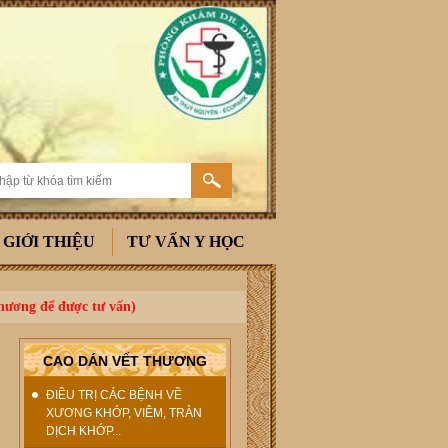
GIỚI THIỆU
TƯ VẤN Y HỌC
thương để được tư vấn)
CAO DÁN VẾT THƯƠNG
ĐIỀU TRỊ CÁC BỆNH VỀ
XƯƠNG KHỚP, VIÊM, TRÀN
DỊCH KHỚP...