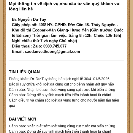
Mọi thông tin về dịch vụ,nhu cầu tư vấn quý khách vui
lòng liên hệ
Bs Nguyễn Dư Tuy
Giấy phép số: 406/ HY- GPHĐ. Đ/c: Căn 48- Thủy Nguyên -
Khu đô thị Ecopark-Văn Giang- Hưng Yên (Gần trường Quốc
tế Edison) Thời gian làm việc: Sáng 8h-12h. Chiều 13h-16h(
Nghỉ chiều thứ 7 và ngày Chủ nhật)
Điện thoại: Zalo: 0989.745.077
Email: caodanvetthuong@gmail.com
TIN LIÊN QUAN
Phòng khám Dr. Dư Tuy thông báo lịch nghỉ lễ 30/4- 01/5/2026
Bác sĩ Tuy chữa khỏi loét da cùng cụt cho bệnh nhân đột qụy não
Cảnh báo: Nhận biết sớm loét vùng cùng cụt trước khi biến chứng
Cảnh báo: Đừng để suy tĩnh mạch tiến triển thành hoại tử chân!
Cách điều trị và chăm sóc loét da vùng lưng cho người nằm lâu hiệu
quả
BÀI VIẾT MỚI
Cảnh báo: Nhận biết sớm loét vùng cùng cụt trước khi biến chứng
Cảnh báo: Đừng để suy tĩnh mạch tiến triển thành hoại tử chân!