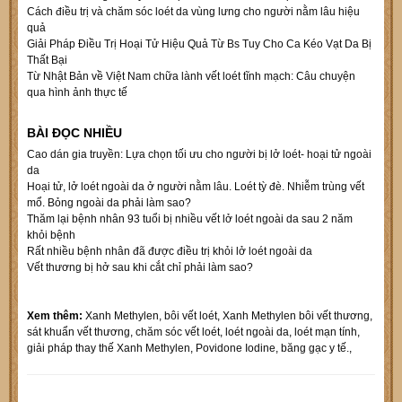
Cách điều trị và chăm sóc loét da vùng lưng cho người nằm lâu hiệu
quả
Giải Pháp Điều Trị Hoại Tử Hiệu Quả Từ Bs Tuy Cho Ca Kéo Vạt Da Bị
Thất Bại
Từ Nhật Bản về Việt Nam chữa lành vết loét tĩnh mạch: Câu chuyện
qua hình ảnh thực tế
BÀI ĐỌC NHIỀU
Cao dán gia truyền: Lựa chọn tối ưu cho người bị lở loét- hoại tử ngoài
da
Hoại tử, lở loét ngoài da ở người nằm lâu. Loét tỳ đè. Nhiễm trùng vết
mổ. Bỏng ngoài da phải làm sao?
Thăm lại bệnh nhân 93 tuổi bị nhiều vết lở loét ngoài da sau 2 năm
khỏi bệnh
Rất nhiều bệnh nhân đã được điều trị khỏi lở loét ngoài da
Vết thương bị hở sau khi cắt chỉ phải làm sao?
Xem thêm:
Xanh Methylen
,
bôi vết loét
,
Xanh Methylen bôi vết thương
,
sát khuẩn vết thương
,
chăm sóc vết loét
,
loét ngoài da
,
loét mạn tính
,
giải pháp thay thế Xanh Methylen
,
Povidone Iodine
,
băng gạc y tế.
,