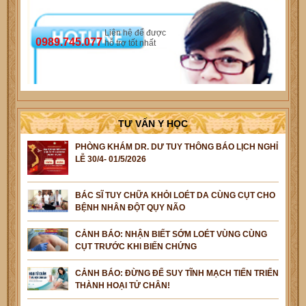
Liên hệ để được
0989.745.077
hỗ trợ tốt nhất
TƯ VẤN Y HỌC
PHÒNG KHÁM DR. DƯ TUY THÔNG BÁO LỊCH NGHỈ
LỄ 30/4- 01/5/2026
BÁC SĨ TUY CHỮA KHỎI LOÉT DA CÙNG CỤT CHO
BỆNH NHÂN ĐỘT QỤY NÃO
CẢNH BÁO: NHẬN BIẾT SỚM LOÉT VÙNG CÙNG
CỤT TRƯỚC KHI BIẾN CHỨNG
CẢNH BÁO: ĐỪNG ĐỂ SUY TĨNH MẠCH TIẾN TRIỂN
THÀNH HOẠI TỬ CHÂN!