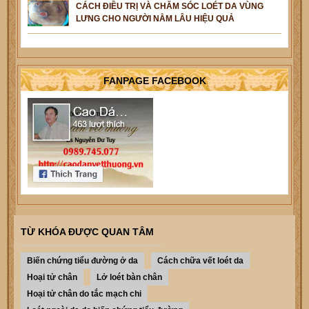
CÁCH ĐIỀU TRỊ VÀ CHĂM SÓC LOÉT DA VÙNG
LƯNG CHO NGƯỜI NẰM LÂU HIỆU QUẢ
FANPAGE FACEBOOK
TỪ KHÓA ĐƯỢC QUAN TÂM
Biến chứng tiểu đường ở da
Cách chữa vết loét da
Hoại tử chân
Lở loét bàn chân
Hoại tử chân do tắc mạch chi