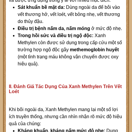
và được ứng dụng trong y tế với nhiều mục đích:
Sát khuẩn bề mặt da:
Dùng ngoài da để bôi vào
vết thương hở, vết loét, vết bỏng nhẹ, vết thương
do thủy đậu.
Điều trị bệnh nấm da, nấm móng
ở mức độ nhẹ.
Trong hồi sức và điều trị ngộ độc:
Xanh
Methylen còn được sử dụng trong cấp cứu một số
trường hợp ngộ độc gây
methemoglobin huyết
(một tình trạng máu không vận chuyển được oxy
hiệu quả).
II. Đánh Giá Tác Dụng Của Xanh Methylen Trên Vết
Loét
Khi bôi ngoài da, Xanh Methylen mang lại một số lợi
ích truyền thống, nhưng cần nhìn nhận rõ mức độ hiệu
quả của chúng:
Kháng khuẩn, kháng nấm mức độ nhẹ:
Dung