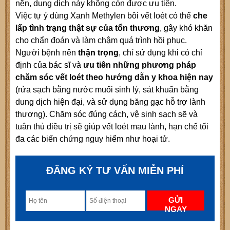
nền, dung dịch này không còn được ưu tiên.
Việc tự ý dùng Xanh Methylen bôi vết loét có thể
che
lấp tình trạng thật sự của tổn thương
, gây khó khăn
cho chẩn đoán và làm chậm quá trình hồi phục.
Người bệnh nên
thận trọng
, chỉ sử dụng khi có chỉ
định của bác sĩ và
ưu tiên những phương pháp
chăm sóc vết loét theo hướng dẫn y khoa hiện nay
(rửa sạch bằng nước muối sinh lý, sát khuẩn bằng
dung dịch hiện đại, và sử dụng băng gạc hỗ trợ lành
thương). Chăm sóc đúng cách, vệ sinh sạch sẽ và
tuân thủ điều trị sẽ giúp vết loét mau lành, hạn chế tối
đa các biến chứng nguy hiểm như hoại tử.
ĐĂNG KÝ TƯ VẤN MIỄN PHÍ
GỬI
NGAY