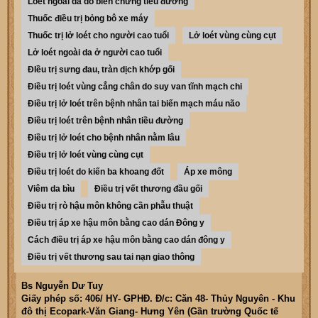
Loét ngoài da do biến chứng tiểu đường
Thuốc điều trị bỏng bô xe máy
Thuốc trị lở loét cho người cao tuổi
Lở loét vùng cùng cụt
Lở loét ngoài da ở người cao tuổi
ĐIều trị sưng đau, tràn dịch khớp gối
Điều trị loét vùng cẳng chân do suy van tĩnh mạch chi
Điều trị lở loét trên bệnh nhân tai biến mạch máu não
Điều trị loét trên bệnh nhân tiều đường
Điều trị lở loét cho bệnh nhân nằm lâu
Điều trị lở loét vùng cùng cụt
Điều trị loét do kiến ba khoang đốt
Áp xe mông
Viêm da bìu
Điều trị vết thương đầu gối
Điều trị rò hậu môn không cần phẫu thuật
Điều trị áp xe hậu môn bằng cao dán Đông y
Cách điều trị áp xe hậu môn bằng cao dán đông y
Điều trị vết thương sau tai nạn giao thông
Bs Nguyễn Dư Tuy
Giấy phép số: 406/ HY- GPHĐ. Đ/c: Căn 48- Thủy Nguyên - Khu
đô thị Ecopark-Văn Giang- Hưng Yên (Gần trường Quốc tế