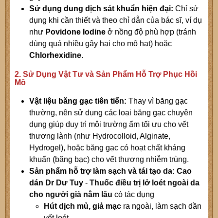
Sử dụng dung dịch sát khuẩn hiện đại:
Chỉ sử
dụng khi cần thiết và theo chỉ dẫn của bác sĩ, ví dụ
như
Povidone Iodine
ở nồng độ phù hợp (tránh
dùng quá nhiều gây hại cho mô hạt) hoặc
Chlorhexidine
.
2. Sử Dụng Vật Tư và Sản Phẩm Hỗ Trợ Phục Hồi
Mô
Vật liệu băng gạc tiên tiến:
Thay vì băng gạc
thường, nên sử dụng các loại băng gạc chuyên
dụng giúp duy trì môi trường ẩm tối ưu cho vết
thương lành (như Hydrocolloid, Alginate,
Hydrogel), hoặc băng gạc có hoạt chất kháng
khuẩn (băng bạc) cho vết thương nhiễm trùng.
Sản phẩm hỗ trợ làm sạch và tái tạo da:
Cao
dán Dr Dư Tuy
-
Thuốc điều trị lở loét ngoài da
cho người già nằm lâu
có tác dụng
Hút dịch mủ, giả mạc
ra ngoài, làm sạch dần
vết loét.