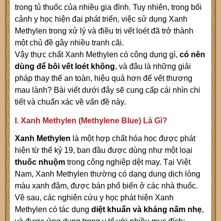
trong tủ thuốc của nhiều gia đình. Tuy nhiên, trong bối
cảnh y học hiện đại phát triển, việc sử dụng Xanh
Methylen trong xử lý và điều trị vết loét đã trở thành
một chủ đề gây nhiều tranh cãi.
Vậy thực chất Xanh Methylen có công dụng gì,
có nên
dùng để bôi vết loét không
, và đâu là những giải
pháp thay thế an toàn, hiệu quả hơn để vết thương
mau lành? Bài viết dưới đây sẽ cung cấp cái nhìn chi
tiết và chuẩn xác về vấn đề này.
I. Xanh Methylen (Methylene Blue) Là Gì?
Xanh Methylen
là một hợp chất hóa học được phát
hiện từ thế kỷ 19, ban đầu được dùng như một loại
thuốc nhuộm
trong công nghiệp dệt may. Tại Việt
Nam, Xanh Methylen thường có dạng dung dịch lỏng
màu xanh đậm, được bán phổ biến ở các nhà thuốc.
Về sau, các nghiên cứu y học phát hiện Xanh
Methylen có tác dụng
diệt khuẩn và kháng nấm nhẹ
,