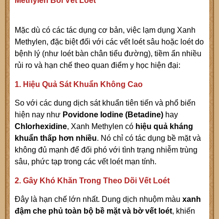
Methylen Bôi Vết Loét
Mặc dù có các tác dụng cơ bản, việc lạm dụng Xanh
Methylen, đặc biệt đối với các vết loét sâu hoặc loét do
bệnh lý (như loét bàn chân tiểu đường), tiềm ẩn nhiều
rủi ro và hạn chế theo quan điểm y học hiện đại:
1. Hiệu Quả Sát Khuẩn Không Cao
So với các dung dịch sát khuẩn tiên tiến và phổ biến
hiện nay như
Povidone Iodine (Betadine)
hay
Chlorhexidine
, Xanh Methylen có
hiệu quả kháng
khuẩn thấp hơn nhiều
. Nó chỉ có tác dụng bề mặt và
không đủ mạnh để đối phó với tình trạng nhiễm trùng
sâu, phức tạp trong các vết loét mạn tính.
2. Gây Khó Khăn Trong Theo Dõi Vết Loét
Đây là hạn chế lớn nhất. Dung dịch nhuộm màu
xanh
đậm che phủ toàn bộ bề mặt và bờ vết loét
, khiến