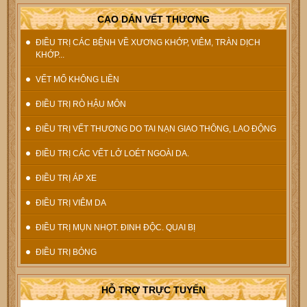
CAO DÁN VẾT THƯƠNG
ĐIỀU TRỊ CÁC BỆNH VỀ XƯƠNG KHỚP, VIÊM, TRÀN DỊCH
KHỚP...
VẾT MỔ KHÔNG LIỀN
ĐIỀU TRỊ RÒ HẬU MÔN
ĐIỀU TRỊ VẾT THƯƠNG DO TAI NẠN GIAO THÔNG, LAO ĐỘNG
ĐIỀU TRỊ CÁC VẾT LỞ LOÉT NGOÀI DA.
ĐIỀU TRỊ ÁP XE
ĐIỀU TRỊ VIÊM DA
ĐIỀU TRỊ MỤN NHỌT. ĐINH ĐỘC. QUAI BỊ
ĐIỀU TRỊ BỎNG
HỖ TRỢ TRỰC TUYẾN