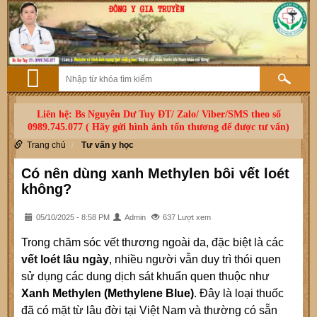
Liên hệ: Bs Nguyễn Dư Tuy ĐT/ Zalo/ Viber/SMS theo số
0989.745.077 ( Hãy gửi hình ảnh tổn thương để được tư vấn)
Trang chủ
Tư vấn y học
Có nên dùng xanh Methylen bôi vết loét
không?
05/10/2025 - 8:58 PM
Admin
637 Lượt xem
Trong chăm sóc vết thương ngoài da, đặc biệt là các
vết loét lâu ngày
, nhiều người vẫn duy trì thói quen
sử dụng các dung dịch sát khuẩn quen thuộc như
Xanh Methylen (Methylene Blue)
. Đây là loại thuốc
đã có mặt từ lâu đời tại Việt Nam và thường có sẵn