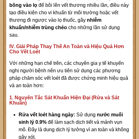
bông vào lọ
để bôi lên vết thương nhiều lần, điều này
tạo điều kiện cho vi khuẩn từ môi trường hoặc vết
thương đi ngược vào lọ thuốc, gây
nhiễm
khuẩn/nhiễm trùng chéo
cho những lần sử dụng
sau.
IV. Giải Pháp Thay Thế An Toàn và Hiệu Quả Hơn
Cho Vết Loét
Với những hạn chế trên, các chuyên gia y tế khuyến
nghị người bệnh nên ưu tiên sử dụng các phương
pháp chăm sóc vết loét đã được chứng minh hiệu quả
và an toàn hơn:
1. Nguyên Tắc Sát Khuẩn Hiện Đại (Rửa và Sát
Khuẩn)
Rửa vết loét hàng ngày:
Sử dụng
nước muối
sinh lý
0.9%
để làm sạch dịch tiết và mảnh vụn
mô. Đây là dung dịch lý tưởng vì an toàn và không
gây xót.