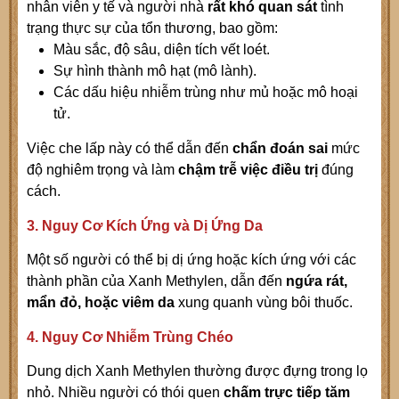
nhân viên y tế và người nhà
rất khó quan sát
tình
trạng thực sự của tổn thương, bao gồm:
Màu sắc, độ sâu, diện tích vết loét.
Sự hình thành mô hạt (mô lành).
Các dấu hiệu nhiễm trùng như mủ hoặc mô hoại
tử.
Việc che lấp này có thể dẫn đến
chẩn đoán sai
mức
độ nghiêm trọng và làm
chậm trễ việc điều trị
đúng
cách.
3. Nguy Cơ Kích Ứng và Dị Ứng Da
Một số người có thể bị dị ứng hoặc kích ứng với các
thành phần của Xanh Methylen, dẫn đến
ngứa rát,
mẩn đỏ, hoặc viêm da
xung quanh vùng bôi thuốc.
4. Nguy Cơ Nhiễm Trùng Chéo
Dung dịch Xanh Methylen thường được đựng trong lọ
nhỏ. Nhiều người có thói quen
chấm trực tiếp tăm