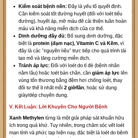
Kiểm soát bệnh nền:
Đây là yếu tố quyết định.
Cần kiểm soát tốt đường huyết (đối với loét tiểu
đường), huyết áp, mỡ máu để cải thiện tuần hoàn
máu và khả năng miễn dịch của cơ thể.
Dinh dưỡng đầy đủ:
Bổ sung dinh dưỡng, đặc
biệt là
protein (đạm nạc), Vitamin C và Kẽm
, vì
đây là các "nguyên liệu" trực tiếp cho quá trình tái
tạo mô và tăng cường miễn dịch.
Tránh áp lực:
Đối với loét do tì đè (bệnh nhân
nằm lâu) hoặc loét bàn chân, cần
giảm áp lực
lên
vùng tổn thương bằng đệm hơi chống loét, thay
đổi tư thế ít nhất mỗi
2 giờ/lần
, hoặc sử dụng
giày/dép chuyên dụng.
V. Kết Luận: Lời Khuyên Cho Người Bệnh
Xanh Methylen
từng là một giải pháp sát khuẩn hữu
ích trong quá khứ. Tuy nhiên, trong chăm sóc vết loét
mạn tính và phức tạp hiện nay, đặc biệt là loét do bệnh