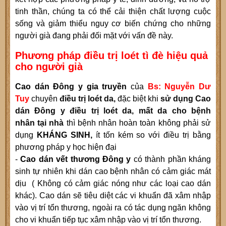
tinh thần, chúng ta có thể cải thiện chất lượng cuộc
sống và giảm thiểu nguy cơ biến chứng cho những
người già đang phải đối mặt với vấn đề này.
Phương pháp điều trị loét tì đè hiệu quả
cho người già
Cao dán Đông y gia truyền
của
Bs: Nguyễn Dư
Tuy
chuyên
điều trị loét da
,
đặc biệt khi
sử dụng Cao
dán Đông y điều trị loét da, mất da cho bệnh
nhân
tại n
hà
thì bệnh nhân hoàn toàn không phải sử
dụng
KHÁNG SINH,
ít tốn kém so với điều trị bằng
phương pháp y học hiện đại
-
Cao dán vết thương Đông y
có thành phần kháng
sinh tự nhiên khi dán cao bệnh nhân có cảm giác mát
dịu ( Không có cảm giác nóng như các loại cao dán
khác). Cao dán sẽ tiêu diệt các vi khuẩn đã xâm nhập
vào vị trí tổn thương, ngoài ra có tác dụng ngăn không
cho vi khuẩn tiếp tục xâm nhập vào vị trí tổn thương.