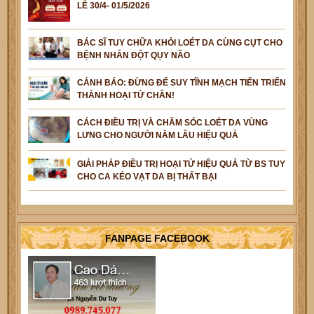
LỄ 30/4- 01/5/2026
BÁC SĨ TUY CHỮA KHỎI LOÉT DA CÙNG CỤT CHO
BỆNH NHÂN ĐỘT QỤY NÃO
CẢNH BÁO: ĐỪNG ĐỂ SUY TĨNH MẠCH TIẾN TRIỂN
THÀNH HOẠI TỬ CHÂN!
CÁCH ĐIỀU TRỊ VÀ CHĂM SÓC LOÉT DA VÙNG
LƯNG CHO NGƯỜI NẰM LÂU HIỆU QUẢ
GIẢI PHÁP ĐIỀU TRỊ HOẠI TỬ HIỆU QUẢ TỪ BS TUY
CHO CA KÉO VẠT DA BỊ THẤT BẠI
FANPAGE FACEBOOK