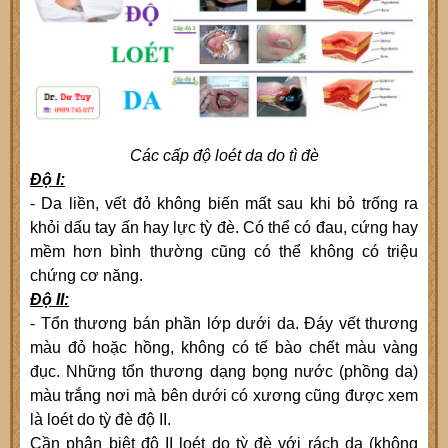
Các cấp độ loét da do tì đè
Độ I:
- Da liền, vết đỏ không biến mất sau khi bỏ trống ra
khỏi dấu tay ấn hay lực tỳ đè. Có thể có đau, cứng hay
mềm hơn bình thường cũng có thể không có triệu
chứng cơ năng.
Độ II:
- Tổn thương bán phần lớp dưới da. Đáy vết thương
màu đỏ hoặc hồng, không có tế bào chết màu vàng
đục. Những tổn thương dạng bọng nước (phồng da)
màu trắng nơi mà bên dưới có xương cũng được xem
là loét do tỳ đè độ II.
Cần phân biệt độ II loét do tỳ đè với rách da (không