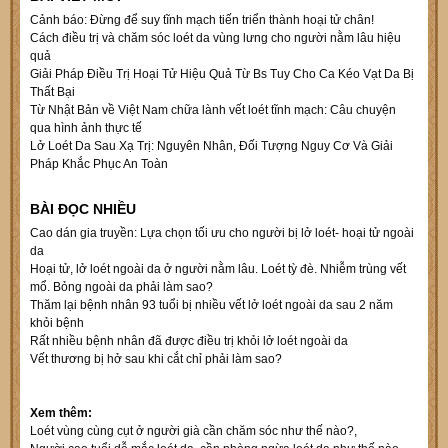
Cảnh báo: Đừng để suy tĩnh mạch tiến triển thành hoại tử chân!
Cách điều trị và chăm sóc loét da vùng lưng cho người nằm lâu hiệu
quả
Giải Pháp Điều Trị Hoại Tử Hiệu Quả Từ Bs Tuy Cho Ca Kéo Vạt Da Bị
Thất Bại
Từ Nhật Bản về Việt Nam chữa lành vết loét tĩnh mạch: Câu chuyện
qua hình ảnh thực tế
Lở Loét Da Sau Xạ Trị: Nguyên Nhân, Đối Tượng Nguy Cơ Và Giải
Pháp Khắc Phục An Toàn
BÀI ĐỌC NHIỀU
Cao dán gia truyền: Lựa chọn tối ưu cho người bị lở loét- hoại tử ngoài
da
Hoại tử, lở loét ngoài da ở người nằm lâu. Loét tỳ đè. Nhiễm trùng vết
mổ. Bỏng ngoài da phải làm sao?
Thăm lại bệnh nhân 93 tuổi bị nhiều vết lở loét ngoài da sau 2 năm
khỏi bệnh
Rất nhiều bệnh nhân đã được điều trị khỏi lở loét ngoài da
Vết thương bị hở sau khi cắt chỉ phải làm sao?
Xem thêm:
Loét vùng cùng cụt ở người già cần chăm sóc như thế nào?
,