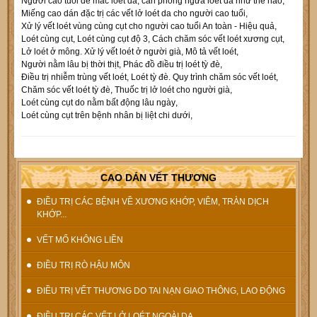
Người cao tuổi dễ mắc loét da
,
cần phòng ngừa loét da như thế nào
,
Miếng cao dán đặc trị các vết lở loét da cho người cao tuổi
,
Xử lý vết loét vùng cùng cụt cho người cao tuổi An toàn - Hiệu quả
,
Loét cùng cụt
,
Loét cùng cụt độ 3
,
Cách chăm sóc vết loét xương cụt
,
Lở loét ở mông. Xử lý vết loét ở người già
,
Mô tả vết loét
,
Người nằm lâu bị thời thịt
,
Phác đồ điều trị loét tỳ đè
,
Điều trị nhiễm trùng vết loét
,
Loét tỳ đè. Quy trình chăm sóc vết loét
,
Chăm sóc vết loét tỳ đè
,
Thuốc trị lở loét cho người già
,
Loét cùng cụt do nằm bất động lâu ngày
,
Loét cùng cụt trên bệnh nhân bị liệt chi dưới
,
CAO DÁN VẾT THƯƠNG
ĐIỀU TRỊ CÁC BỆNH VỀ XƯƠNG KHỚP, VIÊM, TRÀN DỊCH
KHỚP...
VẾT MỔ KHÔNG LIỀN
ĐIỀU TRỊ RÒ HẬU MÔN
ĐIỀU TRỊ VẾT THƯƠNG DO TAI NẠN GIAO THÔNG, LAO ĐỘNG
ĐIỀU TRỊ CÁC VẾT LỞ LOÉT NGOÀI DA.