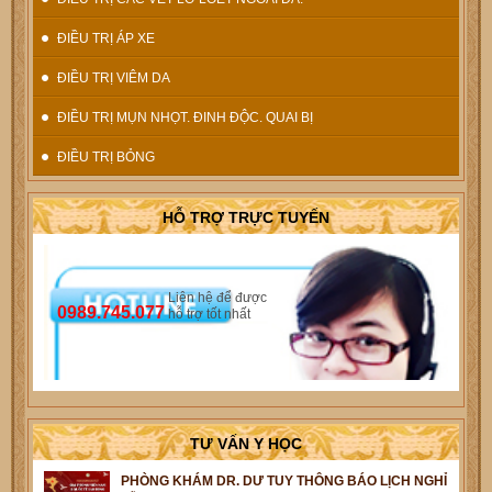
ĐIỀU TRỊ ÁP XE
ĐIỀU TRỊ VIÊM DA
ĐIỀU TRỊ MỤN NHỌT. ĐINH ĐỘC. QUAI BỊ
ĐIỀU TRỊ BỎNG
HỖ TRỢ TRỰC TUYẾN
Liên hệ để được
0989.745.077
hỗ trợ tốt nhất
TƯ VẤN Y HỌC
PHÒNG KHÁM DR. DƯ TUY THÔNG BÁO LỊCH NGHỈ