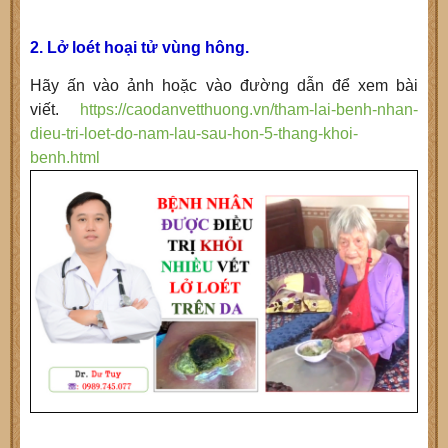
2. Lở loét hoại tử vùng hông.
Hãy ấn vào ảnh hoặc vào đường dẫn để xem bài
viết.
https://caodanvetthuong.vn/tham-lai-benh-nhan-
dieu-tri-loet-do-nam-lau-sau-hon-5-thang-khoi-
benh.html