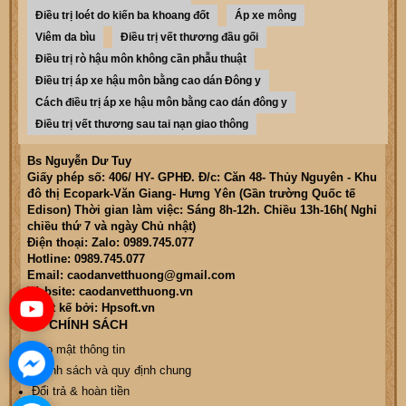
Điều trị loét do kiến ba khoang đốt
Áp xe mông
Viêm da bìu
Điều trị vết thương đầu gối
Điều trị rò hậu môn không cần phẫu thuật
Điều trị áp xe hậu môn bằng cao dán Đông y
Cách điều trị áp xe hậu môn bằng cao dán đông y
Điều trị vết thương sau tai nạn giao thông
Bs Nguyễn Dư Tuy
Giấy phép số: 406/ HY- GPHĐ. Đ/c: Căn 48- Thủy Nguyên - Khu
đô thị Ecopark-Văn Giang- Hưng Yên (Gần trường Quốc tế
Edison) Thời gian làm việc: Sáng 8h-12h. Chiều 13h-16h( Nghỉ
chiều thứ 7 và ngày Chủ nhật)
Điện thoại: Zalo: 0989.745.077
Hotline: 0989.745.077
Email: caodanvetthuong@gmail.com
Website: caodanvetthuong.vn
Thiết kế bởi: Hpsoft.vn
CÁC CHÍNH SÁCH
Bảo mật thông tin
Chính sách và quy định chung
Đổi trả & hoàn tiền