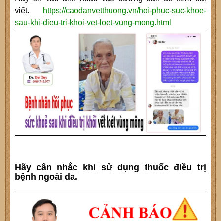
viết.
https://caodanvetthuong.vn/hoi-phuc-suc-khoe-
sau-khi-dieu-tri-khoi-vet-loet-vung-mong.html
Hãy cân nhắc khi sử dụng thuốc điều trị
bệnh ngoài da.