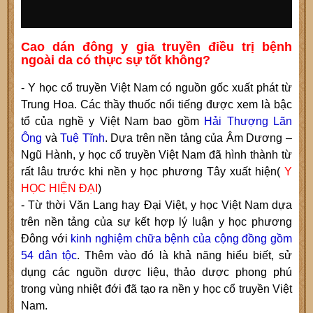
Cao dán đông y gia truyền điều trị bệnh
ngoài da có thực sự tốt không?
- Y học cổ truyền Việt Nam có nguồn gốc xuất phát từ
Trung Hoa. Các thầy thuốc nổi tiếng được xem là bậc
tổ của nghề y Việt Nam bao gồm
Hải Thượng Lãn
Ông
và
Tuệ Tĩnh
. Dựa trên nền tảng của Âm Dương –
Ngũ Hành, y học cổ truyền Việt Nam đã hình thành từ
rất lâu trước khi nền y học phương Tây xuất hiện(
Y
HỌC HIỆN ĐẠI
)
- Từ thời Văn Lang hay Ðại Việt, y học Việt Nam dựa
trên nền tảng của sự kết hợp lý luận y học phương
Ðông với
kinh nghiệm chữa bệnh của cộng đồng gồm
54 dân tộc
. Thêm vào đó là khả năng hiểu biết, sử
dụng các nguồn dược liệu, thảo dược phong phú
trong vùng nhiệt đới đã tạo ra nền y học cổ truyền Việt
Nam.