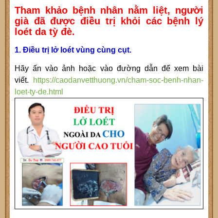
Tham khảo bệnh nhân nằm liệt, người
già đã được điều trị khỏi các bệnh lý
loét da tỳ đè.
1. Điều trị lở loét vùng cùng cụt.
Hãy ấn vào ảnh hoặc vào đường dẫn để xem bài
viết.
https://caodanvetthuong.vn/cham-soc-benh-nhan-
loet-ty-de.html