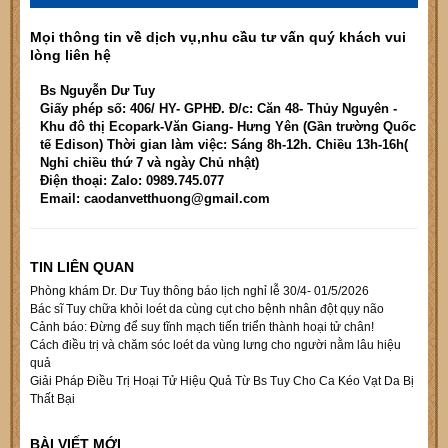
Mọi thông tin về dịch vụ,nhu cầu tư vấn quý khách vui
lòng liên hệ
Bs Nguyễn Dư Tuy
Giấy phép số: 406/ HY- GPHĐ. Đ/c: Căn 48- Thủy Nguyên -
Khu đô thị Ecopark-Văn Giang- Hưng Yên (Gần trường Quốc
tế Edison) Thời gian làm việc: Sáng 8h-12h. Chiều 13h-16h(
Nghỉ chiều thứ 7 và ngày Chủ nhật)
Điện thoại: Zalo: 0989.745.077
Email: caodanvetthuong@gmail.com
TIN LIÊN QUAN
Phòng khám Dr. Dư Tuy thông báo lịch nghỉ lễ 30/4- 01/5/2026
Bác sĩ Tuy chữa khỏi loét da cùng cụt cho bệnh nhân đột qụy não
Cảnh báo: Đừng để suy tĩnh mạch tiến triển thành hoại tử chân!
Cách điều trị và chăm sóc loét da vùng lưng cho người nằm lâu hiệu
quả
Giải Pháp Điều Trị Hoại Tử Hiệu Quả Từ Bs Tuy Cho Ca Kéo Vạt Da Bị
Thất Bại
BÀI VIẾT MỚI