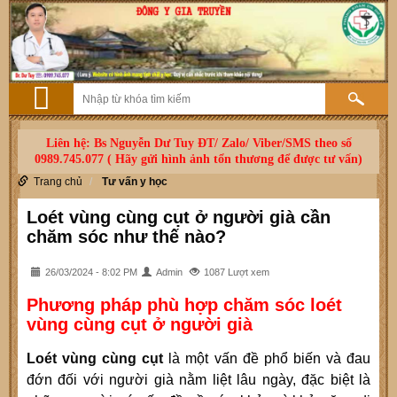
Liên hệ: Bs Nguyễn Dư Tuy ĐT/ Zalo/ Viber/SMS theo số
0989.745.077 ( Hãy gửi hình ảnh tổn thương để được tư vấn)
Trang chủ
Tư vấn y học
Loét vùng cùng cụt ở người già cần
chăm sóc như thế nào?
26/03/2024 - 8:02 PM
Admin
1087 Lượt xem
Phương pháp phù hợp chăm sóc loét
vùng cùng cụt ở người già
Loét vùng cùng cụt
là một vấn đề phổ biến và đau
đớn đối với người già nằm liệt lâu ngày, đặc biệt là