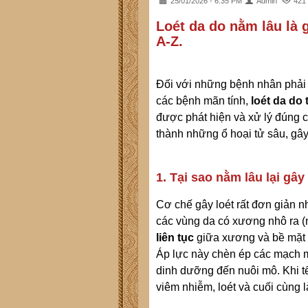
25/01/2026 - 6:35 PM
Admin
421
Loét da do nằm lâu là 
A-Z.
Đối với những bệnh nhân phải 
các bệnh mãn tính,
loét da do 
được phát hiện và xử lý đúng c
thành những ổ hoại tử sâu, gâ
1. Tại sao nằm lâu lại gây
Cơ chế gây loét rất đơn giản n
các vùng da có xương nhô ra (
liên tục
giữa xương và bề mặt
Áp lực này chèn ép các mạch m
dinh dưỡng đến nuôi mô. Khi tế
viêm nhiễm, loét và cuối cùng l