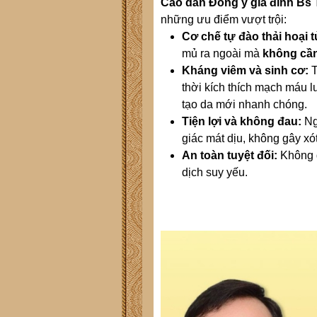
Cao dán Đông y gia đình Bs 
những ưu điểm vượt trội:
Cơ chế tự đào thải hoại t
mủ ra ngoài mà
không cần
Kháng viêm và sinh cơ:
T
thời kích thích mạch máu l
tạo da mới nhanh chóng.
Tiện lợi và không đau:
Ng
giác mát dịu, không gây xó
An toàn tuyệt đối:
Không g
dịch suy yếu.