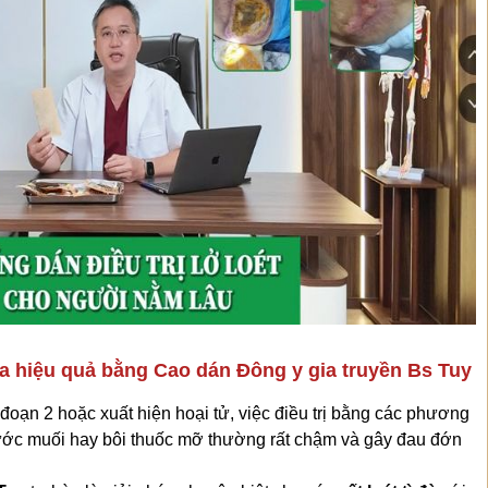
t da hiệu quả bằng Cao dán Đông y gia truyền Bs Tuy
đoạn 2 hoặc xuất hiện hoại tử, việc điều trị bằng các phương
ớc muối hay bôi thuốc mỡ thường rất chậm và gây đau đớn