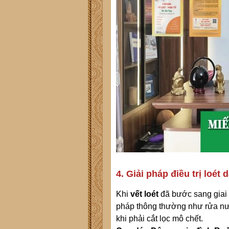
4. Giải pháp điều trị loé
Khi
vết loét
đã bước sang giai 
pháp thông thường như rửa nư
khi phải cắt lọc mô chết.