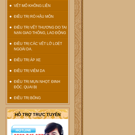
VẾT MỔ KHÔNG LIỀN
ĐIỀU TRỊ RÒ HẬU MÔN
ĐIỀU TRỊ VẾT THƯƠNG DO TAI
NẠN GIAO THÔNG, LAO ĐỘNG
ĐIỀU TRỊ CÁC VẾT LỞ LOÉT
NGOÀI DA.
ĐIỀU TRỊ ÁP XE
ĐIỀU TRỊ VIÊM DA
ĐIỀU TRỊ MỤN NHỌT. ĐINH
ĐỘC. QUAI BỊ
ĐIỀU TRỊ BỎNG
HỖ TRỢ TRỰC TUYẾN