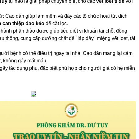
Tuy
tự hào là giải pháp chuyên biệt cho các
vết loét tì đè
với
ử:
Cao dán giúp làm mềm và đẩy các tổ chức hoại tử, dịch
 can thiệp dao kéo
để cắt lọc.
hành phần thảo dược giúp tiêu diệt vi khuẩn tại chỗ, đồng
ưu thông, cung cấp dưỡng chất để "lấp đầy" miệng vết loét, tái
ười bệnh có thể điều trị ngay tại nhà. Cao dán mang lại cảm
t, không gây mất máu.
ây tác dụng phụ, đặc biệt phù hợp cho người già có hệ miễn