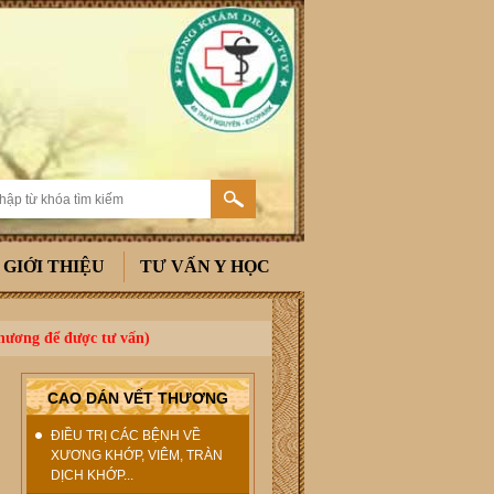
GIỚI THIỆU
TƯ VẤN Y HỌC
thương để được tư vấn)
CAO DÁN VẾT THƯƠNG
ĐIỀU TRỊ CÁC BỆNH VỀ
XƯƠNG KHỚP, VIÊM, TRÀN
DỊCH KHỚP...