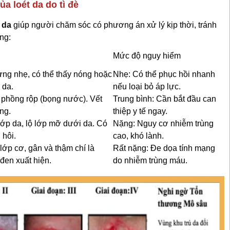
ủa loét da do tì đè
t da
giúp người chăm sóc có phương án xử lý kịp thời, tránh
ng:
Mức độ nguy hiểm
ưng nhẹ, có thể thấy nóng hoặc
Nhẹ: Có thể phục hồi nhanh
 da.
nếu loại bỏ áp lực.
, phồng rộp (bọng nước). Vết
Trung bình: Cần bắt đầu can
ng.
thiệp y tế ngay.
 lớp da, lộ lớp mỡ dưới da. Có
Nặng: Nguy cơ nhiễm trùng
 hôi.
cao, khó lành.
 lớp cơ, gân và thậm chí là
Rất nặng: Đe dọa tính mạng
đen xuất hiện.
do nhiễm trùng máu.