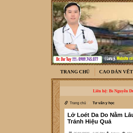
TRANG CHỦ
CAO DÁN VẾ
Liên hệ: Bs Nguyễn Dư
Trang chủ
Tư vấn y học
Lở Loét Da Do Nằm Lâu
Tránh Hiệu Quả