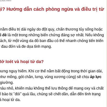
 Lượt xem
gì? Hướng dẫn cách phòng ngừa và điều trị từ
nằm điều trị dài ngày do đột quỵ, chấn thương tủy sống hoặc
tì đè
là một trong những biến chứng đáng sợ nhất. Nếu không
ách, từ một vùng da đỏ ban đầu có thể nhanh chóng tiến triển
y đau đớn và đe dọa tính mạng.
 lở loét và hoại tử da?
hưng nguy hiểm. Khi cơ thể nằm bất động trong thời gian dài,
như mông, gót chân, lưng, vùng xương cùng) sẽ chịu
áp lực
 giường.
áu nhỏ, khiến máu không thể lưu thông để mang oxy và chất
 bào bị "đói" quá lâu, chúng sẽ chết dần, dẫn đến tình trạng
à hoại tử da.