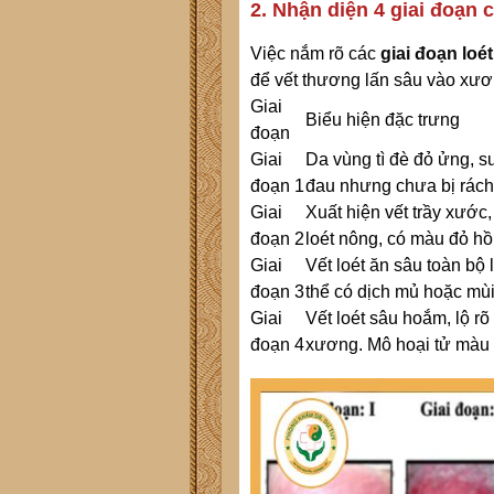
2. Nhận diện 4 giai đoạn c
Việc nắm rõ các
giai đoạn loé
để vết thương lấn sâu vào xươ
Giai
Biểu hiện đặc trưng
đoạn
Giai
Da vùng tì đè đỏ ửng, s
đoạn 1
đau nhưng chưa bị rách
Giai
Xuất hiện vết trầy xước
đoạn 2
loét nông, có màu đỏ hồ
Giai
Vết loét ăn sâu toàn bộ
đoạn 3
thể có dịch mủ hoặc mùi
Giai
Vết loét sâu hoắm, lộ rõ
đoạn 4
xương. Mô hoại tử màu 