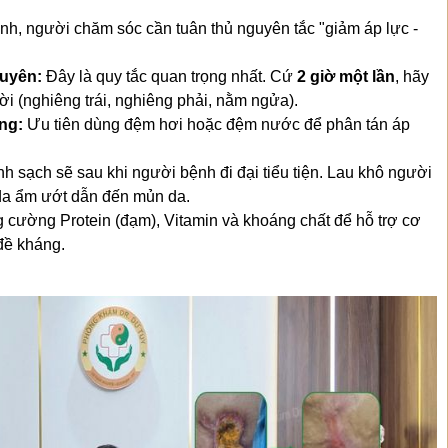
nh, người chăm sóc cần tuân thủ nguyên tắc "giảm áp lực -
xuyên:
Đây là quy tắc quan trọng nhất. Cứ
2 giờ một lần
, hãy
i (nghiêng trái, nghiêng phải, nằm ngửa).
ng:
Ưu tiên dùng đệm hơi hoặc đệm nước để phân tán áp
h sạch sẽ sau khi người bệnh đi đại tiểu tiện. Lau khô người
da ẩm ướt dẫn đến mủn da.
 cường Protein (đạm), Vitamin và khoáng chất để hỗ trợ cơ
 đề kháng.