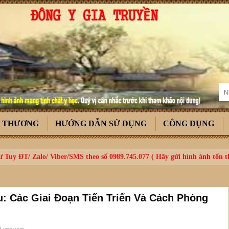
T THƯƠNG
HƯỚNG DẪN SỬ DỤNG
CÔNG DỤNG
 Tuy ĐT/ Zalo/ Viber/SMS theo số 0989.745.077 ( Hãy gửi hình ảnh tổn 
: Các Giai Đoạn Tiến Triển Và Cách Phòng