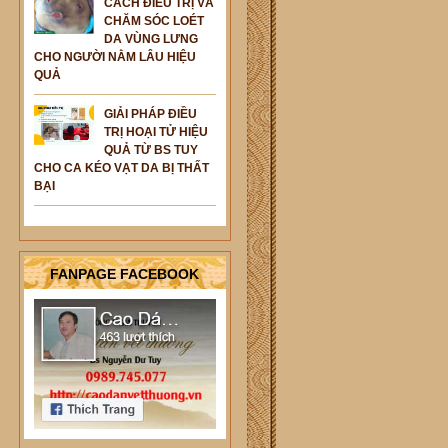
CÁCH ĐIỀU TRỊ VÀ
CHĂM SÓC LOÉT
DA VÙNG LƯNG
CHO NGƯỜI NẰM LÂU HIỆU
QUẢ
GIẢI PHÁP ĐIỀU
TRỊ HOẠI TỬ HIỆU
QUẢ TỪ BS TUY
CHO CA KÉO VẠT DA BỊ THẤT
BẠI
FANPAGE FACEBOOK