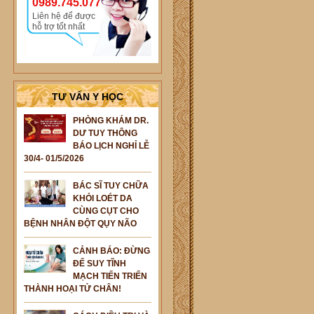
0989.745.077
Liên hệ để được
hỗ trợ tốt nhất
TƯ VẤN Y HỌC
PHÒNG KHÁM DR.
DƯ TUY THÔNG
BÁO LỊCH NGHỈ LỄ
30/4- 01/5/2026
BÁC SĨ TUY CHỮA
KHỎI LOÉT DA
CÙNG CỤT CHO
BỆNH NHÂN ĐỘT QỤY NÃO
CẢNH BÁO: ĐỪNG
ĐỂ SUY TĨNH
MẠCH TIẾN TRIỂN
THÀNH HOẠI TỬ CHÂN!